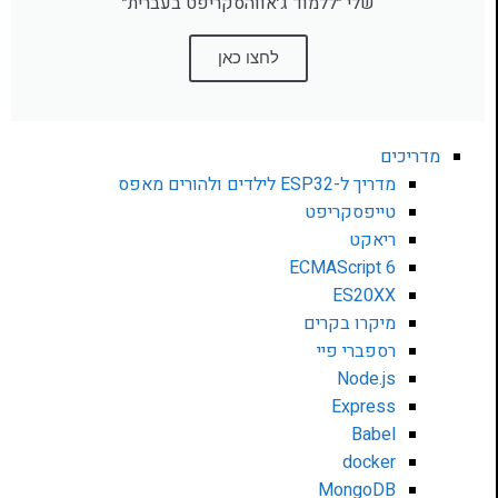
שלי ״ללמוד ג׳אווהסקריפט בעברית״
לחצו כאן
מדריכים
מדריך ל-ESP32 לילדים ולהורים מאפס
טייפסקריפט
ריאקט
ECMAScript 6
ES20XX
מיקרו בקרים
רספברי פיי
Node.js
Express
Babel
docker
MongoDB