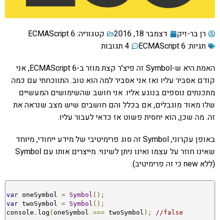
רן בר-זיק
דצמבר 18, 2016
קטגוריה:
ECMAScript 6
תגיות:
ECMAScript 6
4 תגובות
האמת היא ש-Symbol זה פיצ'ר קצת מוזר ב-ECMAScript 6, אני
קודם אסביר עליו ואז אני אסביר למה הוא טוב. התווכחתי עם כמה
מתכנתים נוספים בנוגע אליו. אני חושב שהשימושים המעשיים
שלו מאוד מוגבלים, אם בכלל והם חושבים שיש מצב שנראה את
זה. מה שכן, הוא יחסית פשוט אז כדאי לעבור עליו.
באופן עקרוני, Symbol זה סוג פרימיטיבי של מידע ייחודי, מיוחד
שאינו חוזר על עצמו ואינו ניתן לשינוי. מייצרים אותו עם Symbol
(ללא new כי זה פרימיטיב).
var
 oneSymbol 
=
Symbol
();
var
 twoSymbol 
=
Symbol
();
console
.
log
(
oneSymbol 
===
 twoSymbol
);
//false