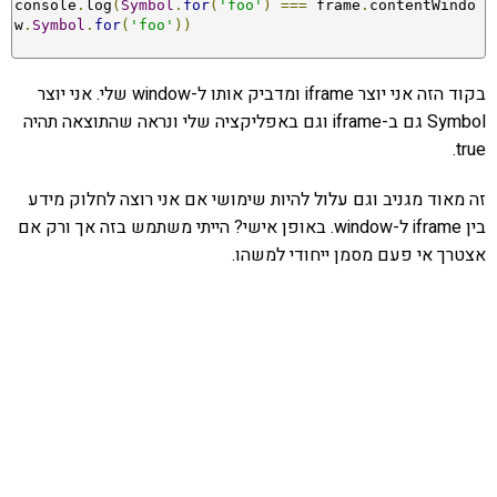
console
.
log
(
Symbol
.
for
(
'foo'
)
===
 frame
.
contentWindo
w
.
Symbol
.
for
(
'foo'
))
בקוד הזה אני יוצר iframe ומדביק אותו ל-window שלי. אני יוצר
Symbol גם ב-iframe וגם באפליקציה שלי ונראה שהתוצאה תהיה
true.
זה מאוד מגניב וגם עלול להיות שימושי אם אני רוצה לחלוק מידע
בין iframe ל-window. באופן אישי? הייתי משתמש בזה אך ורק אם
אצטרך אי פעם מסמן ייחודי למשהו.
אהבתם את התוכן שלי? נסו את
ספרי הלימוד שלי
פרויקט ספרי לימוד התכנות שלי עם אלפי קוראים
ותמיכה של חברות מובילות נועד לאפשר לכל אחד ואחת