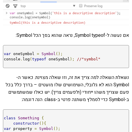
אם נעשה ל-Symbol typeof, נראה שהוא בסך הכל Symbol:
var
 oneSymbol 
=
Symbol
();
console
.
log
(
typeof
 oneSymbol
);
//"symbol"
נשאלת השאלה למה צריך את זה, וזו שאלה מצוינת. כאשר ה-
Symbol הוא לא גלובלי, השימושים שלו מועטים – בדרך כלל בכל
פעם שצריך משהו ייחודי (ולפעמים צריך). יש כאלו שמשתמשים
ב-Symbol כדי לסמלץ משתנה פרטי ב-class. הנה דוגמה:
class
Something
{
constructor
(){
var
 property 
=
Symbol
();