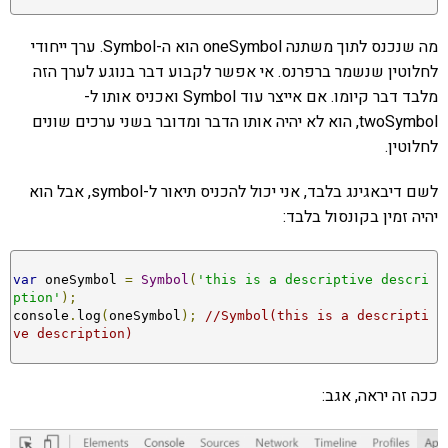
מה שנכנס לתוך משתנה oneSymbol הוא ה-Symbol. ערך ייחודי
לחלוטין שנשמר ברפרנס. אי אפשר לקבוע דבר בנוגע לערך הזה
מלבד דבר קיומו. אם אייצר עוד Symbol ואכניס אותו ל-
twoSymbol, הוא לא יהיה אותו הדבר ומדובר בשני ערכים שונים
לחלוטין.
לשם דיבאגינג בלבד, אני יכול להכניס תיאור ל-symbol, אבל הוא
יהיה זמין בקונסול בלבד:
var
 oneSymbol 
=
Symbol
(
'this is a descriptive descri
ption'
);
console
.
log
(
oneSymbol
);
//Symbol(this is a descripti
ve description)
ככה זה יראה, אגב: