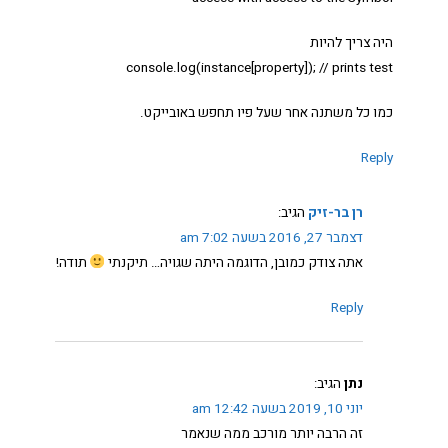
היה צריך להיות
console.log(instance[property]); // prints test
כמו כל משתנה אחר שעל פיו תחפש באובייקט.
Reply
רן בר-זיק
הגיב:
דצמבר 27, 2016 בשעה 7:02 am
אתה צודק כמובן, הדוגמה היתה שגויה… תיקנתי
תודה!
Reply
נתן
הגיב:
יוני 10, 2019 בשעה 12:42 am
זה הרבה יותר מורכב ממה שנאמר