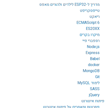
מדריך ל-ESP32 לילדים ולהורים מאפס
טייפסקריפט
ריאקט
ECMAScript 6
ES20XX
מיקרו בקרים
רספברי פיי
Node.js
Express
Babel
docker
MongoDB
Git
לימוד MySQL
SASS
jQuery
פיתוח אינטרנט
פתרונות ומאמרים על פיתוח אינטרנט