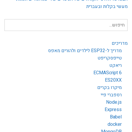
מעשי בקלות ובעברית
חיפוש
עבור:
מדריכים
מדריך ל-ESP32 לילדים ולהורים מאפס
טייפסקריפט
ריאקט
ECMAScript 6
ES20XX
מיקרו בקרים
רספברי פיי
Node.js
Express
Babel
docker
MongoDB