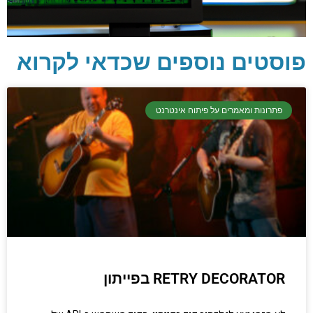
פוסטים נוספים שכדאי לקרוא
איך בוחרים
טכנולוגיה חדשה?
פתרונות ומאמרים על פיתוח אינטרנט
איך, כמתכנתים, יודעים מתי הזמן
לעבור לטכנולוגיה חדשה?
קראו והאזינו
RETRY DECORATOR בפייתון