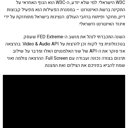
W3C הישראלי. למי שלא יודע, ה-W3C הוא הגוף האחראי על
התקינה ברשת האינטרנט – במסגרת הפעילות הוא מפעיל קבוצות
דיון, מחקר ופיתוח ברחבי העולם. הנציגות בישראל מתוחזקת על ידי
איגוד האינטרנט הישראלי.
השנה התכבדתי לנהל את מושב ה-FED Extreme שעסק
בטכנולוגית צד לקוח וכן להרצות על Video & Audio API. בהרצאה
אני סוקר את ה-API של שני האלמנטים האלו ומדבר על שילוב
תרגום בצורה נכונה ועבודה עם Full Screen. ההרצאה צולמה ואני
שמח להביא בפניכם את הצילום ואת המצגת.