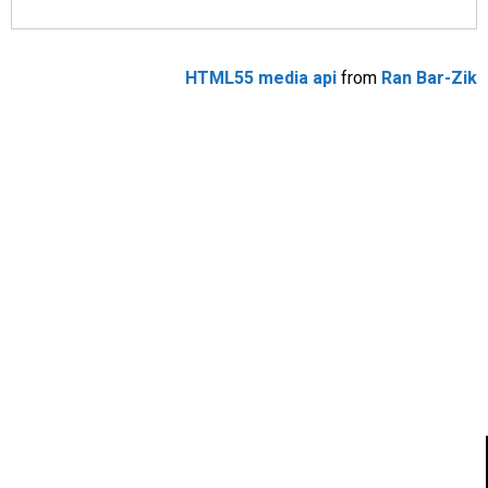
HTML55 media api
from
Ran Bar-Zik
אהבתם את התוכן שלי? נסו את
ספרי הלימוד שלי
פרויקט ספרי לימוד התכנות שלי עם אלפי קוראים
ותמיכה של חברות מובילות נועד לאפשר לכל אחד ואחת
ללמוד תכנות מעשי
לחצו כאן