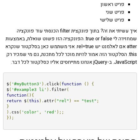
פריט ראשון
פריט שני
פריט שלישי
איך עשיתי את זה? בתוך פונקצית filter הכנסתי עוד פונקציה
שמחזירה לי true or false. הפונקציה הזו פשוט שואלת, באמצעות
atter אם לאלמנט יש rel=true. אני משתמש כאן בסלקטור שנקרא
this. הסלקטור הזה אמור להיות מוכר לכל מתכנת, גם מי שמכיר רק
JavaScript. ב-jQuery אנחנו מתייחסים אליו כסלקטור לכל דבר.
$
(
'#myButton3'
).
click
(
function
()
{
$
(
'#example3 li'
).
filter
(
function
(){
return
 $
(
this
).
attr
(
"rel"
)
==
"test"
;
}
).
css
(
'color'
,
'red'
);;
});