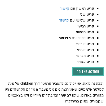
פריט ראשון עם
קישור
פריט שני
פריט שלישי עם
קישור
פריט רביעי
פריט חמישי
פריט שישי עם
הדגשה
פריט שביעי
פריט שמיני
פריט תשיעי
פריט עשירי
DO THE ACTION
וככה זה נראה. אני יכול גם להעביר פרמטר דרך children על מנת
לפלטר אלמנטים שאני רוצה, אם אני מעביר a אז רק הקישורים היו
מוארים באדום. שימו לב שמדובר בילדים מיידיים ולא בצאצאים
שקבורים עמוק בהיררכיה.