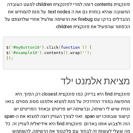
פונקצית contents דומה למדי לפונקצית children למעט העובדה
החשובה שהיא בוחרת גם את ה text nodes. על מנת להמחיש את
ההבדלים בדקו עם firebug את הרשימה שלעיל אחרי שלחצתם על
הכפתור שהפעיל את פונקצית children.
$
(
'#myButton10'
).
click
(
function
()
{
$
(
'#example10'
).
contents
().
wrap
(
'
'
);
});
מציאת אלמנט ילד
פונקצית find היא בדיוק כמו פונקצית closest רק הפוך: היא
מחפשת במורד ההיררכיה על מנת למצוא אלמנט מסוג מסוים. בואו
ונניח שיש לי רשימה, וברשימה יש פריטים ובאחד הפריטים יש
קישור שבתוכו יש span. ואני לצורך העניין רוצה למצוא את ה-span
הזה ולצבוע אותו באדום. פונקצית find היא אידיאלית לעניין זה. כל
מה שעלי לעשות זה לבחור עם סלקטור את הרשימה, להשתמש