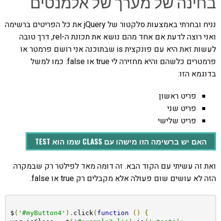
בחינה של מערך של אלמנטים
נניח ובחרתי באמצעות סלקטור של jQuery את כל הפריטים ברשימה
ואני רוצה לדעת אם אחד מהם נושא את תכונת ה-rel, דרך טובה
לעשות זאת היא עם פונקצית is שבתוכנה אני רושם פרמטר או
פרמטרים כלשהם והיא מחזירה לי true או false. כמו למשל
בדוגמא הזו:
פריט ראשון
פריט שני
פריט שלישי
האם יש ברשימה הזו מישהו עם CLASS שמו הוא TEST
ואת זה עשיתי עם הקוד הבא. זה דומה מאד לפילטר רק שבמקרה
הזה לא עושים שום פעולה אלא מקבלים רק true או false.
$
(
'#myButton4'
).
click
(
function
()
{