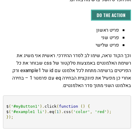
DO THE ACTION
פריט ראשון
פריט שני
פריט שלישי
וכך הקוד נראה, שימו לב לסדר ההיררכי. ראשית אני משיג את
רשימת האלמנטים באמצעות סלקטור של css שבוחר את כל
הפריטים ברשימה מתחת לכל אלמנט עם id של example1 ורק
אחרי כן מפעיל את פונקצית הבחירה eq עם פרמטר 1 – בחירה
באלמנט השני מתוך סדר האלמנטים.
$
(
'#myButton1'
).
click
(
function
()
{
$
(
'#example1 li'
).
eq
(
1
).
css
(
'color'
,
'red'
);
});