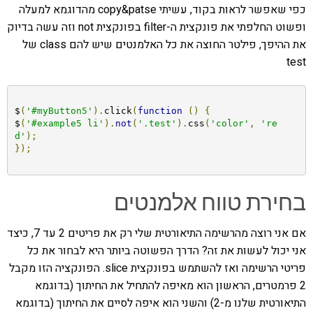
כפי שאפשר לראות בקוד, עשיתי copy&patse מהדוגמא למעלה
ופשוט החלפתי את פונקצית ה-filter בפונקצית not וזה עשה בדיוק
את ההיפך, פילטר החוצה את כל האלמנטים שיש להם class של
test
$
(
'#myButton5'
).
click
(
function
()
{
$
(
'#example5 li'
).
not
(
'.test'
).
css
(
'color'
,
're
d'
);
});
בחירת טווח אלמנטים
אם אני רוצה מהרשימה התיאורטית שלי רק את פריטים 2 עד 7, כיצד
אני יכול לעשות את זה? הדרך הפשוטה ביותר היא לבחור את כל
פריטי הרשימה ואז להשתמש בפונקצית slice. הפונקציה הזו מקבל
2 פרמטרים, הראשון הוא מאיפה להתחיל את החיתוך (בדוגמא
התיאורטית שלנו מ-2) והשני הוא איפה לסיים את החיתוך (בדוגמא