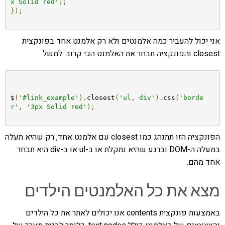
x Solid red'
);
});
אני יכול להעביר כמה אלמנטים ולא רק אלמנט אחד בפונקצית
closest והפונקציה תבחר את האלמנט הכי קרוב. למשל
$
(
'#link_example'
).
closest
(
'ul, div'
).
css
(
'borde
r'
,
'3px Solid red'
);
הפונקציה הזו תתנהג כמו closest עם אלמנט אחד, רק שהיא תעלה
במעלה ה-DOM וברגע שהיא נתקלת או ב-ul או ב-div היא תבחר
אחד מהם.
מצא את כל האלמנטים הילדים
באמצעות פונקצית contents אנו יכולים לאתר את כל הילדים