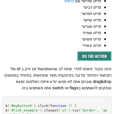
פריט שלישי עם
קישור
פריט רביעי
פריט חמישי
פריט שישי
פריט שביעי
פריט שמיני
פריט תשיעי
פריט עשירי
DO THE ACTION
והנה הקוד: פשוט למדי. שימו לב שהשתמשתי אך ורק ב-id של
הקישור הפנימי. מדובר בפונקציה מאד שימושית. במיוחד בממשקי
drag&drop שבהם אתה לא ממש יודע איפה האלמנט נמצא
ובמקום להשתמש בflags או switch אתה משתמש בזה.
$
(
'#myButton9'
).
click
(
function
()
{
$
(
'#link_example'
).
closest
(
'ul'
).
css
(
'border'
,
'3p