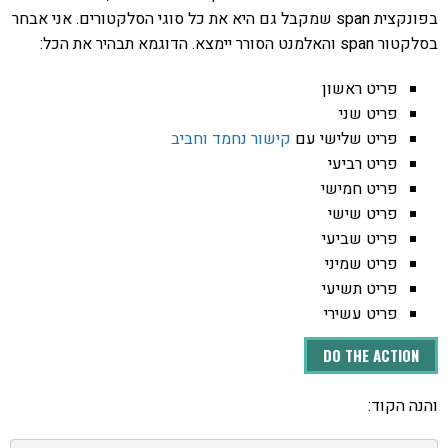
בפונקצית span שמקבל גם היא את כל סוגי הסלקטורים. אני אבחר
בסלקטור span והאלמנט הסורר יימצא. הדוגמא תבהיר את הכל:
פריט ראשון
פריט שני
פריט שלישי עם
קישור
נחמד
וחביב
פריט רביעי
פריט חמישי
פריט שישי
פריט שביעי
פריט שמיני
פריט תשיעי
פריט עשירי
DO THE ACTION
והנה הקוד: