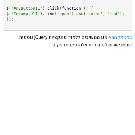
$
(
'#myButton11'
).
click
(
function
()
{
$
(
'#example11'
).
find
(
'span'
).
css
(
'color'
,
'red'
);
});
במאמר הבא
אנו ממשיכים ללמוד פונקציות jQuery נוספות
שמאפשרות לנו בחירת אלמנטים מדויקת.
אהבתם את התוכן שלי? נסו את
ספרי הלימוד שלי
פרויקט ספרי לימוד התכנות שלי עם אלפי קוראים
ותמיכה של חברות מובילות נועד לאפשר לכל אחד ואחת
ללמוד תכנות מעשי
לחצו כאן