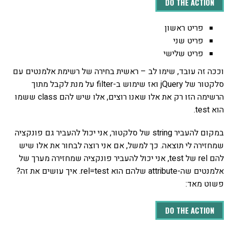
DO THE ACTION
פריט ראשון
פריט שני
פריט שלישי
וככה זה עובד, שימו לב – ראשית בחירה של רשימת אלמנטים עם
סלקטור של jQuery ואז שימוש ב-filter על מנת לקבל מתוך
הרשימה הזו רק את אלו שאנו רוצים, אלו שיש להם class ששמו
הוא test.
במקום להעביר string של סלקטור, אני יכול להעביר גם פונקציה
שמחזירה לי תוצאה. כך למשל, אם אני רוצה לבחור את אלו שיש
להם rel של test, אני יכול להעביר פונקציה שמחזירה מערך של
אלמנטים שה-attribute שלהם הוא rel=test. איך עושים את זה?
פשוט מאד:
DO THE ACTION