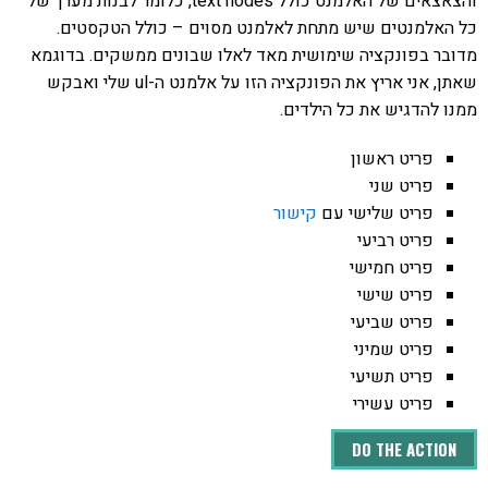
והצאצאים של האלמנט כולל text nodes, כלומר לבנות מערך של
כל האלמנטים שיש מתחת לאלמנט מסוים – כולל הטקסטים.
מדובר בפונקציה שימושית מאד לאלו שבונים ממשקים. בדוגמא
שאתן, אני אריץ את הפונקציה הזו על אלמנט ה-ul שלי ואבקש
ממנו להדגיש את כל הילדים.
פריט ראשון
פריט שני
פריט שלישי עם
קישור
פריט רביעי
פריט חמישי
פריט שישי
פריט שביעי
פריט שמיני
פריט תשיעי
פריט עשירי
DO THE ACTION