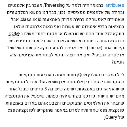
attributes
. במאמר הזה נלמד על Traversing, מעבר בין אלמנטים
ובחירה של אלמנטים ספציפיים. נכון, כבר דנו בנושא הסלקטורים
שאמורים לאפשר לנו בחירה מדויק באמצעות id או class, אבל
במציאות בדפי אינטרנט יש עשרות ואף מאות אלמנטים שלאו
דווקא לכל אחד מהם יש id משלו או מקום ייחודי משלו ב-
DOM
.
הדוגמא הטובה ביותר היא רשימה ארוכה שבכל אחד מפריטיה יש
קישור אחד (או יותר) כיצד אפשר להגיע דווקא לקישור השלישי?
או לפריט הרביעי? ואם אני רוצה דווקא לבחור את הפריטים הלא
זוגיים?
לכל המקרים האלו jQuery נותנת מענה באמצעות פונקציות
המוקדשות למעבר בין אלמנטים או Traversing. את כל הפונקציות
שיש אני אדגים באמצעות רשימה שיש בה 3 פריטים שבכל אחד
מהם יש קישור. כדרכנו בקודש יהיה כפתור, שיפעיל את הפונקציה
שתבחר את האלמנטים המבוקשים ותצבע אותם באדום באמצעות
פונקצית css שאודותיה למדנו במאמר שהוקדש לפונקציות css
של jQuery.