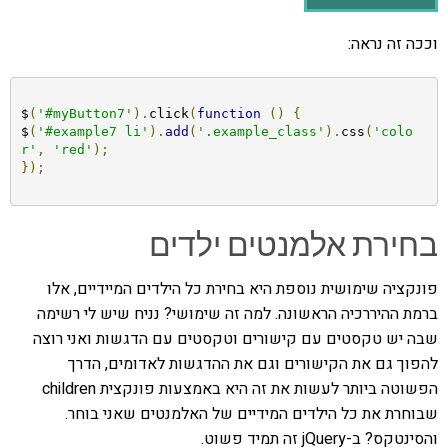
וככה זה נראה:
$
(
'#myButton7'
).
click
(
function
()
{
$
(
'#example7 li'
).
add
(
'.example_class'
).
css
(
'colo
r'
,
'red'
);
});
בחירת אלמנטים ילדים
פונקציה שימושית נוספת היא בחירת כל הילדים המיידיים, אלו
ברמת ההיררכיה הראשונה. למה זה שימושי? נניח שיש לי רשימה
שבה יש טקסטים עם קישורים וטקסטים עם הדגשות ואני רוצה
להפוך גם את הקישורים וגם את ההדגשות לאדומים, הדרך
הפשוטה ביותר לעשות את זה היא באמצעות פונקצית children
שבוחרת את כל הילדים המידיים של האלמנטים שאני בוחר.
והסינטקס? ב-jQuery זה תמיד פשוט.