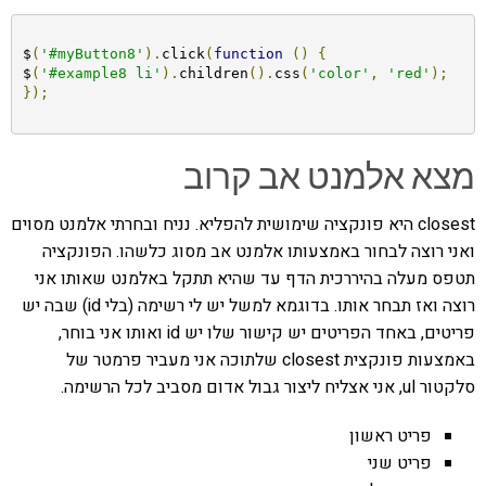
$
(
'#myButton8'
).
click
(
function
()
{
$
(
'#example8 li'
).
children
().
css
(
'color'
,
'red'
);
});
מצא אלמנט אב קרוב
closest היא פונקציה שימושית להפליא. נניח ובחרתי אלמנט מסוים
ואני רוצה לבחור באמצעותו אלמנט אב מסוג כלשהו. הפונקציה
תטפס מעלה בהיררכית הדף עד שהיא תתקל באלמנט שאותו אני
רוצה ואז תבחר אותו. בדוגמא למשל יש לי רשימה (בלי id) שבה יש
פריטים, באחד הפריטים יש קישור שלו יש id ואותו אני בוחר,
באמצעות פונקצית closest שלתוכה אני מעביר פרמטר של
סלקטור ul, אני אצליח ליצור גבול אדום מסביב לכל הרשימה.
פריט ראשון
פריט שני