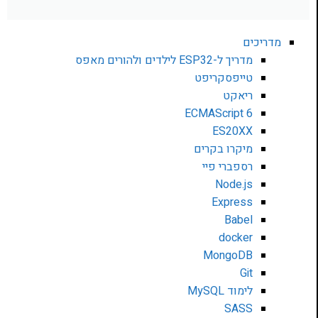
מדריכים
מדריך ל-ESP32 לילדים ולהורים מאפס
טייפסקריפט
ריאקט
ECMAScript 6
ES20XX
מיקרו בקרים
רספברי פיי
Node.js
Express
Babel
docker
MongoDB
Git
לימוד MySQL
SASS