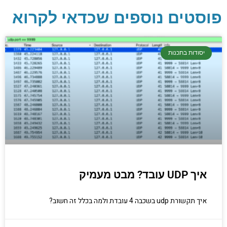
פוסטים נוספים שכדאי לקרוא
יסודות בתכנות
קריפטוגרפיה, ביצועים, אבטחת מידע ומידע
יסודות בתכנות
יסודי וחשוב שגם מתכנתים מנוסים לא תמיד
יודעים.
הכנסו עכשיו
איך UDP עובד? מבט מעמיק
איך תקשורת udp בשכבה 4 עובדת ולמה בכלל זה חשוב?