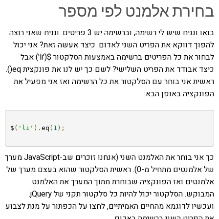
בחירת אלמנט לפי מספר
בואו ונניח שיש לי רשימה, וברשימה יש 3 פריטים. ונניח שאני רוצה
להפוך דווקא את הפריט השני לאדום. כיצד אעשה זאת? אני יכול
לבחור את כל הפריטים ברשימה באמצעות הסלקטור $('li') אבל
כיצד אבודד את הפריט השלישי? לשם כך יש לנו את פונקצית eq().
ראשית אני בוחר עם הסלקטור את כל הרשימה ואז אני מפעיל את
הפונקציה באופן הבא:
$
(
'li'
).
eq
(
1
);
כך אני בוחר את האלמנט השני (אנחנו זוכרים שב-JavaScript מערך
של אלמנטים מתחיל מ-0). ראשית הסלקטור שהוא בעצם מערך של
אלמנטים ואז הפונקציה שבוחרת מתוך המערך את האלמנט
המבוקש. הסלקטור יכול להיות כל סלקטור תקני של jQuery.
ועכשיו לדוגמא מהחיים האמיתיים, לחצו על הכפתור על מנת לצבוע
את הפריט השני ברשימה באדום.