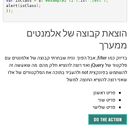
var
 isClass 
=
 $
(
'#example2 li'
).
is
(
'.test'
);
alert
(
isClass
);
});
הוצאת קבוצה של אלמנטים
ממערך
בדיוק כמו filter, אבל הפוך. נניח שבחרתי קבוצה של אלמנטים עם
סלקטור של jQuery ואני רוצה להוציא חלק מהם. מה שאעשה זה
להשתמש בפונקצית not ולהעביר בתוכה את הסלקטורים של אלו
שאני רוצה להוציא החוצה. למשל:
פריט ראשון
פריט שני
פריט שלישי
DO THE ACTION