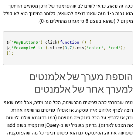
ככה זה נראה, כדאי לשים לב שהפרמטר של היכן מסתיים החיתוך
הוא גבוה ב-1 מזה שאנו רוצים להשאיר, כלומר החיתוך הוא לא כולל
מיקום 7 (שהוא בעצם 8 כי אנחנו מתחילים מ-0).
$
(
'#myButton6'
).
click
(
function
()
{
$
(
'#example6 li'
).
slice
(
3
,
7
).
css
(
'color'
,
'red'
);
});
הוספת מערך של אלמנטים
למערך אחר של אלמנטים
נניח שבחרתי כמה פריטים מהרשימה, הכל טוב ויפה, אבל נניח שאני
רוצה לצרף אליהם איזו פסקה, או אפילו פריטים מרשימה אחרת.
ורק אז להריץ על הכל פונקציה מסוימת (כמו בדוגמא שלנו, לשנות
את הצבע לאדום). בדיוק בשביל יש ב-jQuery פונקציה בשם add
שעושה את זה. הסינטקס גם הוא פשוט וכיפי כל מה שהפונקציה