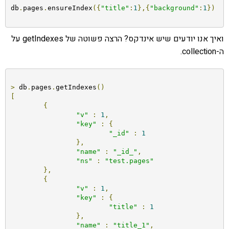
db
.
pages
.
ensureIndex
({
"title"
:
1
},{
"background"
:
1
})
ואיך אנו יודעים שיש אינדקס? הרצה פשוטה של getIndexes על
ה-collection.
>
 db
.
pages
.
getIndexes
()
[
{
"v"
:
1
,
"key"
:
{
"_id"
:
1
},
"name"
:
"_id_"
,
"ns"
:
"test.pages"
},
{
"v"
:
1
,
"key"
:
{
"title"
:
1
},
"name"
:
"title_1"
,