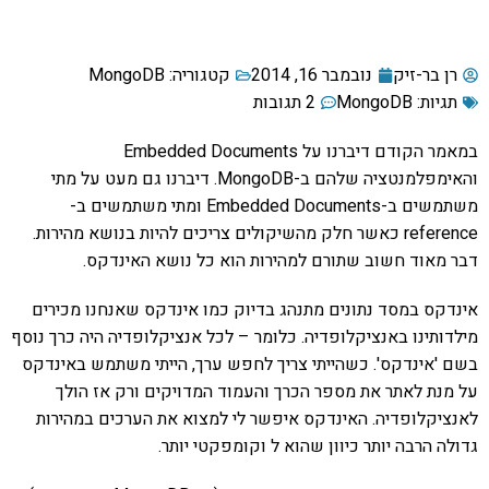
רן בר-זיק
נובמבר 16, 2014
קטגוריה:
MongoDB
תגיות:
MongoDB
2 תגובות
במאמר הקודם דיברנו על Embedded Documents
והאימפלמנטציה שלהם ב-MongoDB. דיברנו גם מעט על מתי
משתמשים ב-Embedded Documents ומתי משתמשים ב-
reference כאשר חלק מהשיקולים צריכים להיות בנושא מהירות.
דבר מאוד חשוב שתורם למהירות הוא כל נושא האינדקס.
אינדקס במסד נתונים מתנהג בדיוק כמו אינדקס שאנחנו מכירים
מילדותינו באנציקלופדיה. כלומר – לכל אנציקלופדיה היה כרך נוסף
בשם 'אינדקס'. כשהייתי צריך לחפש ערך, הייתי משתמש באינדקס
על מנת לאתר את מספר הכרך והעמוד המדויקים ורק אז הולך
לאנציקלופדיה. האינדקס איפשר לי למצוא את הערכים במהירות
גדולה הרבה יותר כיוון שהוא ל וקומפקטי יותר.