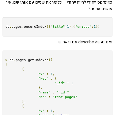
כאינדקס ייחודי להיות ייחודי – כלומר אין שניים עם אותו שם. איך
עושים את זה?
db
.
pages
.
ensureIndex
({
"title"
:
1
},{
"unique"
:
1
})
ואם נעשה describe אנו נראה ש:
>
 db
.
pages
.
getIndexes
()
[
{
"v"
:
1
,
"key"
:
{
"_id"
:
1
},
"name"
:
"_id_"
,
"ns"
:
"test.pages"
},
{
"v"
:
1
,