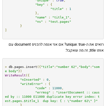
"unique"
:
true
,
"key"
:
{
"title"
:
1
},
"name"
:
"title_1"
,
"ns"
:
"test.pages"
}
]
רואים את ה-unique: true? אם אני אנסה להכניס document עם
אותו title, זה מה שאקבל:
>
 db
.
pages
.
insert
({
"title"
:
"number 62"
,
"body"
:
"som
e body"
})
WriteResult
({
"nInserted"
:
0
,
"writeError"
:
{
"code"
:
11000
,
"errmsg"
:
"insertDocument :: caus
ed by :: 11000 E11000 duplicate key error index: t
est.pages.$title_1  dup key: { : \"number 62\" }"
}