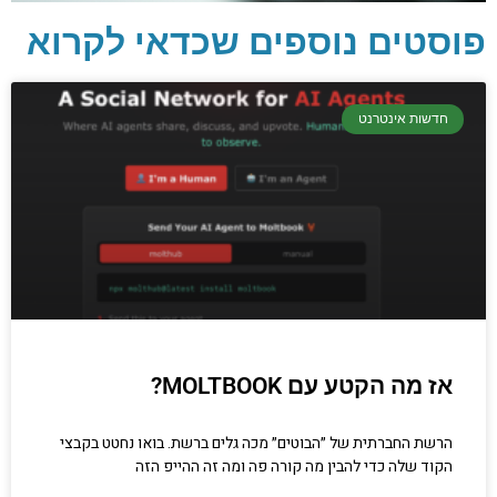
פוסטים נוספים שכדאי לקרוא
יסודות בתכנות
קריפטוגרפיה, ביצועים, אבטחת מידע ומידע
חדשות אינטרנט
יסודי וחשוב שגם מתכנתים מנוסים לא תמיד
יודעים.
הכנסו עכשיו
אז מה הקטע עם MOLTBOOK?
הרשת החברתית של ״הבוטים״ מכה גלים ברשת. בואו נחטט בקבצי
הקוד שלה כדי להבין מה קורה פה ומה זה ההייפ הזה