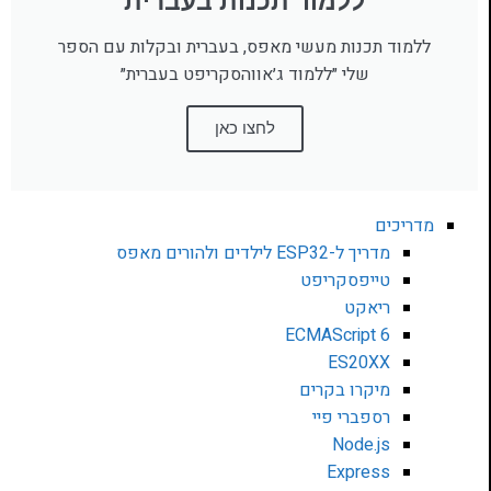
ללמוד תכנות בעברית
ללמוד תכנות מעשי מאפס, בעברית ובקלות עם הספר
שלי ״ללמוד ג׳אווהסקריפט בעברית״
לחצו כאן
מדריכים
מדריך ל-ESP32 לילדים ולהורים מאפס
טייפסקריפט
ריאקט
ECMAScript 6
ES20XX
מיקרו בקרים
רספברי פיי
Node.js
Express