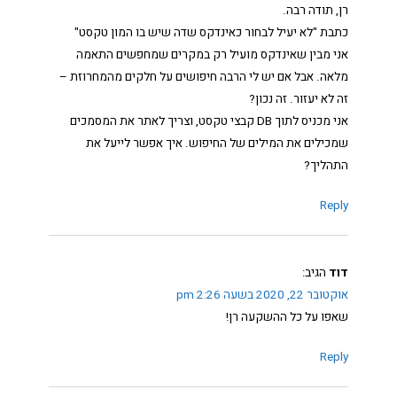
רן, תודה רבה.
כתבת "לא יעיל לבחור כאינדקס שדה שיש בו המון טקסט"
אני מבין שאינדקס מועיל רק במקרים שמחפשים התאמה
מלאה. אבל אם יש לי הרבה חיפושים על חלקים מהמחרוזת –
זה לא יעזור. זה נכון?
אני מכניס לתוך DB קבצי טקסט, וצריך לאתר את המסמכים
שמכילים את המילים של החיפוש. איך אפשר לייעל את
התהליך?
Reply
דוד
הגיב:
אוקטובר 22, 2020 בשעה 2:26 pm
שאפו על כל ההשקעה רן!
Reply