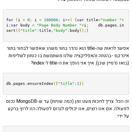
for
(
i 
=
0
;
 i 
<
100000
;
 i
++)
{
var
 title
=
"number "
+
i
;
var
 body 
=
"Page Body Number "
+
i
;
    db
.
pages
.
in
sert
({
"title"
:
title
,
"body"
:
body
});}
אפשר לראות שה-title הוא נהדר בתור משהו שאפשר לבחור בתור
אינדקס -בהנחה והאפליקציה שלנו משתמשת בו כנתון לשליפות
(בואו נדמיין שכן). איך אני הופך את ה-title ל-index?
db
.
pages
.
ensureIndex
({
"title"
:
1
})
זה הכל. צריך לחכות מעט זמן (כמה שניות) עד ש-MongoDB נכנס
לפעולה. אם אנו רוצים, אנו יכולים לגרום לפעולה הזו לרוץ ברקע
על ידי: