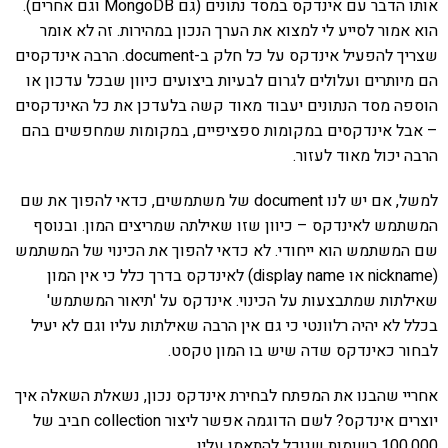
אותו הדבר עם אינדקס במסד נתונים (גם MongoDB וגם אחרים).
הוא אמור לסייע לי למצוא את הערך הנכון במהירות. זה לא אומר
שצריך להפעיל אינדקס על כל חלק ב-document. הרבה אינדקסים
הם מיותרים ועלולים לגרום לבעיות ביצועים כיוון שבכל עדכון או
הוספה מסד הנתונים יעבוד מאוד קשה בלעדכן את כל האינדקסים
– אבל אינדקסים במקומות ספציפיים, במקומות שמחפשים בהם
הרבה יכול מאוד לעזור.
למשל, אם יש לנו document של משתמשים, כדאי להפוך את שם
המשתמש לאינדקס – כיוון שזו שאילתה שמריצים המון. ובנוסף
שם המשתמש הוא ייחודי. לא כדאי להפוך את הכינוי של המשתמש
(nickname או display name) לאינדקס בדרך כלל כי אין המון
שאילתות שמתבצעות על הכינוי. אינדקס על 'תיאור המשתמש'
בכלל לא יהיה רלוונטי כי גם אין הרבה שאילתות עליו וגם לא יעיל
לבחור כאינדקס שדה שיש בו המון טקסט.
אחריי שהבנו את המפתח לבחירת אינדקס נכון, נשאלת השאלה איך
יוצרים אינדקס? לשם הדוגמה אפשר ליצור collection חביב של
100,000 רשומות שנוכל להתאמן עליו.