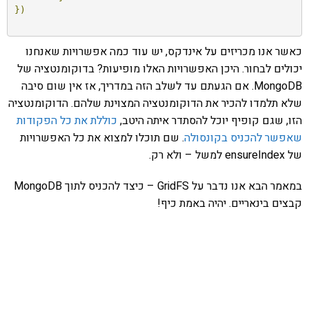
})
כאשר אנו מכריזים על אינדקס, יש עוד כמה אפשרויות שאנחנו
יכולים לבחור. היכן האפשרויות האלו מופיעות? בדוקומנטציה של
MongoDB. אם הגעתם עד לשלב הזה במדריך, אז אין שום סיבה
שלא תלמדו להכיר את הדוקומנטציה המצוינת שלהם. הדוקומנטציה
הזו, שגם קופיף יוכל להסתדר איתה היטב,
כוללת את כל הפקודות
שאפשר להכניס בקונסולה
. שם תוכלו למצוא את כל האפשרויות
של ensureIndex למשל – ולא רק.
במאמר הבא אנו נדבר על GridFS – כיצד להכניס לתוך MongoDB
קבצים בינאריים. יהיה באמת כיף!
אהבתם את התוכן שלי? נסו את
ספרי הלימוד שלי