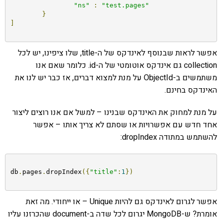
"ns"
:
"test.pages"
}
]
אפשר לראות שבנוסף לאינדקס של ה-title, שלו ציפינו, יש לכל
collection גם אינדקס אוטומטי של ה-id. כלומר שאם אנו
משתמשים ב-ObjectId על מנת למצוא דברים, אז כבר יש לנו את
האינדקס בחינם.
על מנת למחוק את האינדקס שבנינו – למשל אם אנו רוצים ליצור
אחד חדש עם אפשרויות או שסתם לא צריך אותו – אפשר
להשתמש במתודה dropIndex:
db
.
pages
.
dropIndex
({
"title"
:
1
})
אפשר לגרום לאינדקס גם להיות Unique – או ייחודי. מה זאת
אומרת? ש-MongoDB יגרום לכל שדה ב-document שהכרזנו עליו