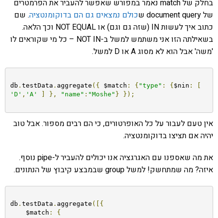
בחלק של match נאמר במפורש שאפשר להעביר את הפרמטרים
של document query ש
כולם נמצאים גם הם בדוקומנטציה
. שם
כתוב איך לעשות IN (שזה גם וגם) או NOT EQUAL וכך הלאה.
בשאילתה הזו אני משתמש למשל ב-NOT IN – כל מי שקוראים לו
'משה' אבל הוא לא מסוג A או D למשל.
db
.
testData
.
aggregate
({
 $match
:
{
"type"
:
{
$nin
:
[
'D'
,
'A'
]
},
"name"
:
"Moshe"
}
});
אין טעם לעבור על כל האופרטורים, כי הם רבים מספור. אבל טוב
יהיה אם תציצו בדוקומנטציה.
את מה שאספנו עם האגרגציה אנו יכולים להעביר ל-pipe נוסף.
איזה? מה שמתחשק! למשל group שבמבצע קיבוץ של הנתונים.
db
.
testData
.
aggregate
([{
    $match
:
{