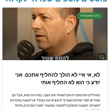
יסודות בתכנות
קריפטוגרפיה, ביצועים, אבטחת מידע ומידע
בינה מלאכותית
יסודי וחשוב שגם מתכנתים מנוסים לא תמיד
יודעים.
הכנסו עכשיו
לא, אי איי לא הולך להחליף אתכם. אני
יודע כי הוא לא החליף אותי
המודלים החדשים יודעים לשחזר את העבר במהירות שיא, אבל הם
עומדים חסרי אונים כשצריך להמציא את העתיד או לשאת באחריות
לטעויות. תשובה מנומקת למאמר שמעורר סערה וגם פרק מיוחד