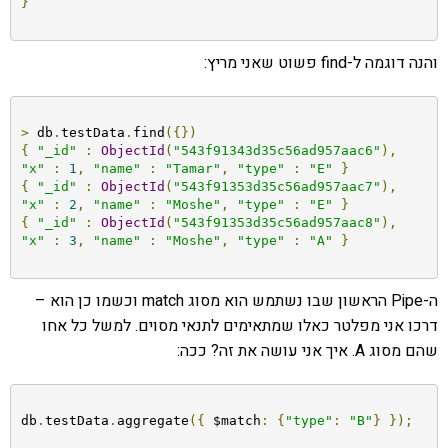
}
והנה דוגמה ל-find פשוט שאני מריץ:
>
 db
.
testData
.
find
({})
{
"_id"
:
ObjectId
(
"543f91343d35c56ad957aac6"
),
"x"
:
1
,
"name"
:
"Tamar"
,
"type"
:
"E"
}
{
"_id"
:
ObjectId
(
"543f91353d35c56ad957aac7"
),
"x"
:
2
,
"name"
:
"Moshe"
,
"type"
:
"E"
}
{
"_id"
:
ObjectId
(
"543f91353d35c56ad957aac8"
),
"x"
:
3
,
"name"
:
"Moshe"
,
"type"
:
"A"
}
ה-Pipe הראשון שבו נשתמש הוא מסוג match וכשמו כן הוא –
דרכו אני מפלטר כאלו שמתאימים לתנאי מסוים. למשל כל אחו
שהם מסוג A. איך אני עושה את זה? ככה:
db
.
testData
.
aggregate
({
 $match
:
{
"type"
:
"B"
}
});