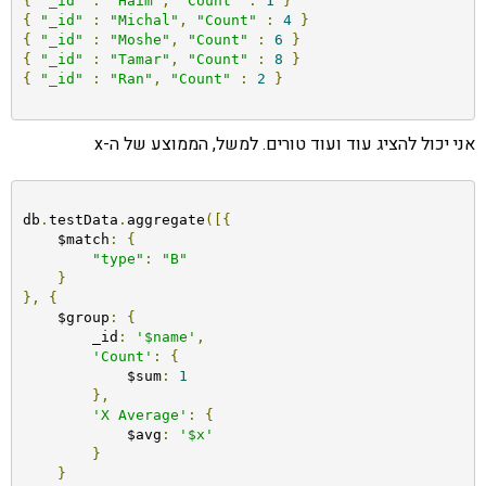
{
"_id"
:
"Haim"
,
"Count"
:
1
}
{
"_id"
:
"Michal"
,
"Count"
:
4
}
{
"_id"
:
"Moshe"
,
"Count"
:
6
}
{
"_id"
:
"Tamar"
,
"Count"
:
8
}
{
"_id"
:
"Ran"
,
"Count"
:
2
}
אני יכול להציג עוד ועוד טורים. למשל, הממוצע של ה-x
db
.
testData
.
aggregate
([{
    $match
:
{
"type"
:
"B"
}
},
{
    $group
:
{
        _id
:
'$name'
,
'Count'
:
{
            $sum
:
1
},
'X Average'
:
{
            $avg
:
'$x'
}
}