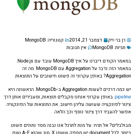
רן בר-זיק
דצמבר 21, 2014
קטגוריה:
MongoDB
תגיות:
MongoDB
אין תגובות
במאמר הקודם דיברנו על איך MongoDB עובד עם Node.js.
במאמר הזה נדבר על Aggregation עם MongoDB. מה זה
Aggregation? באופן עקרוני זה פשוט חישובים על התוצאות.
יש כמה דרכים לעשות Aggregation ב-MongoDb. הראשונה היא
pipeline
. באופן עקרוני אנחנו מקבלים תוצאות, ומעבירים אותן דרך
צינור לפונקציה שעושה עליהן חישוב. את התוצאות של הפונקציה
אפשר להעביר דרך צינור נוסף וכך הלאה
מבולבלים? אל תהיו. על מנת לתרגל אנו נבנה מסד נתונים פשוט
ביותר. לכל document יש מספק ששמו X, סוג שהוא A-E ושם.