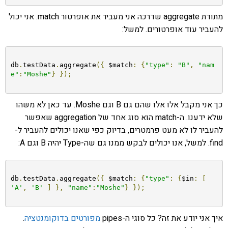
מתודת aggregate שדרכה אני מעביר את אופרטור match. אני יכול
להעביר עוד אופרטורים. למשל:
db
.
testData
.
aggregate
({
 $match
:
{
"type"
:
"B"
,
"nam
e"
:
"Moshe"
}
});
כך אני מקבל אלו אלו שהם גם B וגם Moshe. עד כאן לא משהו
שלא ידענו. ה-match הוא סוג אחד של aggregation שאפשר
להעביר לו לא מעט פרמטרים, בדיוק כפי שאנו יכולים להעביר ל-
find. למשל, אנו יכולים לבקש ממנו גם שה-Type יהיה B וגם A:
db
.
testData
.
aggregate
({
 $match
:
{
"type"
:
{
$in
:
[
'A'
,
'B'
]
},
"name"
:
"Moshe"
}
});
איך אני יודע את זה? כל סוגי ה-pipes
מפורטים בדוקומנטציה
.