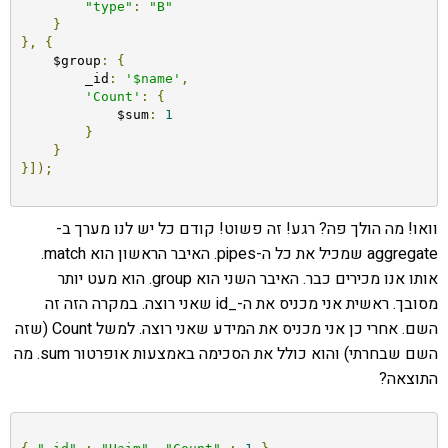
"type"
:
"B"
}
},
{
    $group
:
{
        _id
:
'$name'
,
'Count'
:
{
            $sum
:
1
}
}
}]);
וואו! מה הולך פה? רגע! זה פשוט! קודם כל יש לנו מערך ב-
aggregate שמכיל את כל ה-pipes. האיבר הראשון הוא match.
אותו אנו מכירים כבר. האיבר השני הוא group. הוא מעט יותר
מסובך. ראשית אני מכניס את ה-_id שאני רוצה. במקרה הזה זה
השם. אחרי כן אני מכניס את המידע שאני רוצה. למשל Count (שזה
השם שבחרתי) והוא כולל את הסכימה באמצעות אופרטור sum. מה
התוצאה?