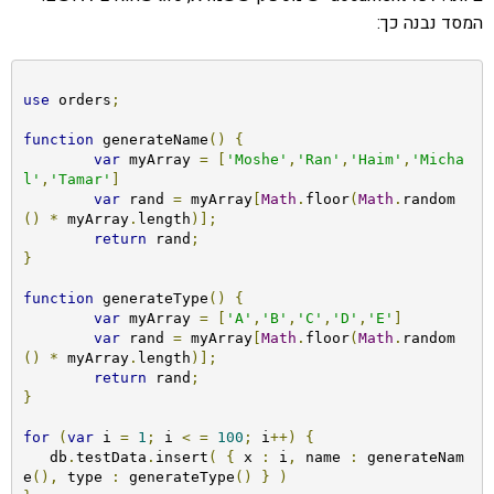
המסד נבנה כך:
use
 orders
;
function
 generateName
()
{
var
 myArray 
=
[
'Moshe'
,
'Ran'
,
'Haim'
,
'Micha
l'
,
'Tamar'
]
var
 rand 
=
 myArray
[
Math
.
floor
(
Math
.
random
()
*
 myArray
.
length
)];
return
 rand
;
}
function
 generateType
()
{
var
 myArray 
=
[
'A'
,
'B'
,
'C'
,
'D'
,
'E'
]
var
 rand 
=
 myArray
[
Math
.
floor
(
Math
.
random
()
*
 myArray
.
length
)];
return
 rand
;
}
for
(
var
 i 
=
1
;
 i 
<
=
100
;
 i
++)
{
   db
.
testData
.
insert
(
{
 x 
:
 i
,
 name 
:
 generateNam
e
(),
 type 
:
 generateType
()
}
)