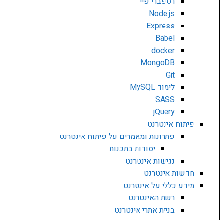
רספברי פיי
Node.js
Express
Babel
docker
MongoDB
Git
לימוד MySQL
SASS
jQuery
פיתוח אינטרנט
פתרונות ומאמרים על פיתוח אינטרנט
יסודות בתכנות
נגישות אינטרנט
חדשות אינטרנט
מידע כללי על אינטרנט
רשת האינטרנט
בניית אתרי אינטרנט