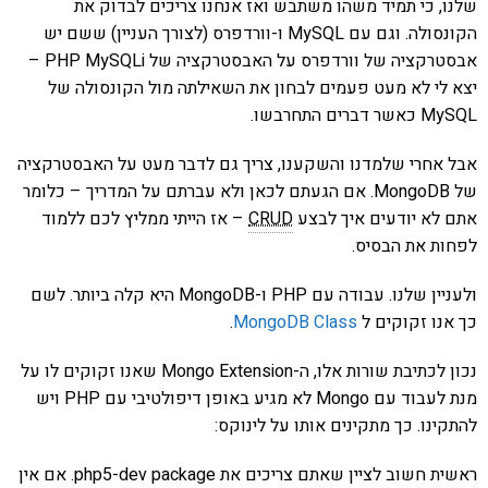
שלנו, כי תמיד משהו משתבש ואז אנחנו צריכים לבדוק את
הקונסולה. וגם עם MySQL ו-וורדפרס (לצורך העניין) ששם יש
אבסטרקציה של וורדפרס על האבסטרקציה של PHP MySQLi –
יצא לי לא מעט פעמים לבחון את השאילתה מול הקונסולה של
MySQL כאשר דברים התחרבשו.
אבל אחרי שלמדנו והשקענו, צריך גם לדבר מעט על האבסטרקציה
של MongoDB. אם הגעתם לכאן ולא עברתם על המדריך – כלומר
אתם לא יודעים איך לבצע
CRUD
– אז הייתי ממליץ לכם ללמוד
לפחות את הבסיס.
ולעניין שלנו. עבודה עם PHP ו-MongoDB היא קלה ביותר. לשם
כך אנו זקוקים ל
MongoDB Class
.
נכון לכתיבת שורות אלו, ה-Mongo Extension שאנו זקוקים לו על
מנת לעבוד עם Mongo לא מגיע באופן דיפולטיבי עם PHP ויש
להתקינו. כך מתקינים אותו על לינוקס:
ראשית חשוב לציין שאתם צריכים את php5-dev package. אם אין