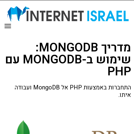
תפר
מדריך MONGODB:
שימוש ב-MONGODB עם
PHP
התחברות באמצעות PHP אל MongoDB ועבודה
איתו.