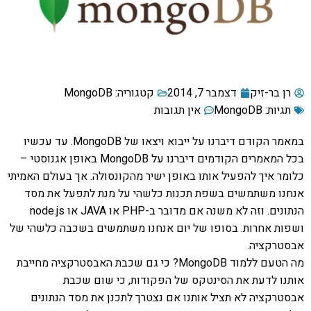
רן בר-זיק
דצמבר 7, 2014
קטגוריה:
MongoDB
תגיות:
MongoDB
אין תגובות
במאמר הקודם דיברנו על ייבוא ויצאו של MongoDB. עד עכשיו
בכל המאמרים הקודמים דיברנו על MongoDB באופן אגנוסטי –
כלומר איך להפעיל אותו באופן ישיר מהקונסולה. אך בעולם האמיתי
אנחנו משתמשים בשפת תכנות כלשהי על מנת לתפעל את מסד
הנתונים. וזה לא משנה אם מדובר ב-PHP או JAVA או node.js
ושפות אחרות. בסופו של יום אנחנו משתמשים בשכבה כלשהי של
אבסטרקציה.
מה הטעם ללמוד MongoDB? כי גם שכבת האבסטרקציה מחייבת
אותנו לדעת את הסינטקס של הפקודות, כי שום שכבת
אבסטרקציה לא תציל אותנו אם נצטרך לתכנן את מסד הנתונים