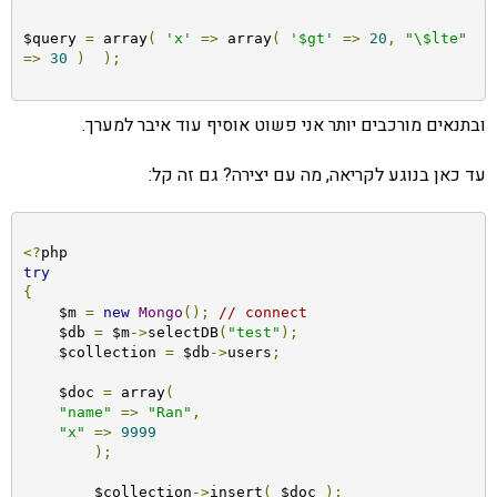
$query 
=
 array
(
'x'
=>
 array
(
'$gt'
=>
20
,
"\$lte"
=>
30
)
);
ובתנאים מורכבים יותר אני פשוט אוסיף עוד איבר למערך.
עד כאן בנוגע לקריאה, מה עם יצירה? גם זה קל:
<?
try
{
    $m 
=
new
Mongo
();
// connect
    $db 
=
 $m
->
selectDB
(
"test"
);
    $collection 
=
 $db
->
users
;
    $doc 
=
 array
(
"name"
=>
"Ran"
,
"x"
=>
9999
);
	$collection
->
insert
(
 $doc 
);