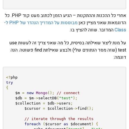
אחרי כל ההכנות וההתקנות – הגיע הזמן לכתוב מעט קוד PHP. כל
הדוגמאות שאני מציין כאן
מבוססות על המדריך הנהדר של PHP ל-
Class
המדובר. שווה להציץ בו.
על מנת ליצור שאילתה בסיסית, כל מה שאני צריך זה לעשות use
test (שזה מסד הנתונים שלי) ולבצע שאילתת find פשוטה. הנה
דוגמה:
<?
try
{
    $m 
=
new
Mongo
();
// connect
    $db 
=
 $m
->
selectDB
(
"test"
);
    $collection 
=
 $db
->
users
;
	$cursor 
=
 $collection
->
find
();
// iterate through the results
foreach
(
$cursor 
as
 $document
)
{