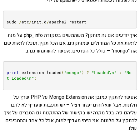
לא לשכוח לעשות ריסטארט ל-apache על ידי:
sudo 
/
etc
/
init
.
d
/
apache2 restart
איך יודעים אם זה מותקן? משתמשים בפקודת php_info על מנת
לראות את כל המודולים שמותקנים. אם הכל תקין, תוכלו לראות שם
את "mongo" – כולל כל הפרטים. אפשר להשתמש גם ב:
print
 extension_loaded
(
"mongo"
)
?
"Loaded\n"
:
"No
t Loaded\n"
;
אפשר להתקין כמובן את Mongo Extension על PHP שרץ על
חלונות. אבל שאלוהים יעזור ויציל – יש תועבות שעדיף לא לדבר
עליהם פה. בכל מקרה יש בקישור של ההתקנות גם הסברים על איך
להתקין על חלונות. אני הייתי מעדיף למות, אבל כל אחד והתחביבים
שלו.