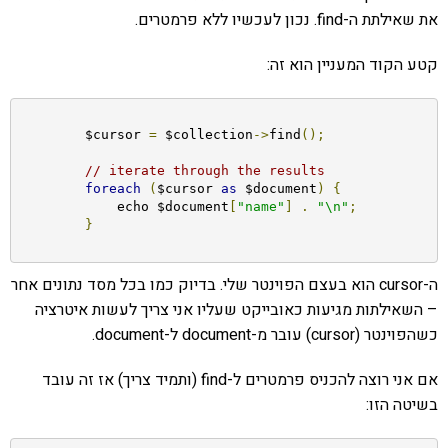
את שאילתת ה-find. נכון לעכשיו ללא פרמטרים.
קטע הקוד המעניין הוא זה:
	$cursor 
=
 $collection
->
find
();
// iterate through the results
foreach
(
$cursor 
as
 $document
)
{
	    echo $document
[
"name"
]
.
"\n"
;
}
ה-cursor הוא בעצם הפוינטר שלי. בדיוק כמו בכל מסד נתונים אחר
– השאילתות מגיעות כאובייקט שעליו אני צריך לעשות איטרציה
כשהפוינטר (cursor) עובר מ-document ל-document.
אם אני רוצה להכניס פרמטרים ל-find (ותמיד צריך) אז זה עובד
בשיטה הזו: