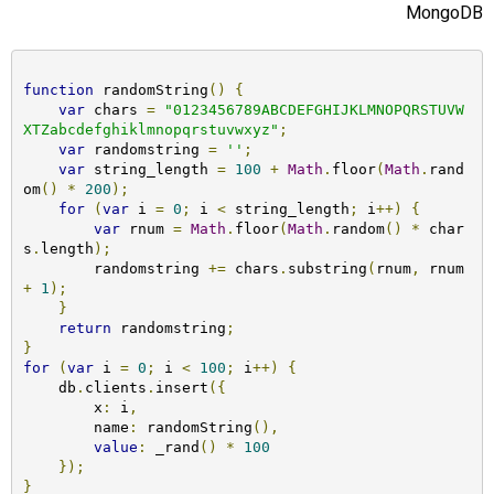
MongoDB
function
 randomString
()
{
var
 chars 
=
"0123456789ABCDEFGHIJKLMNOPQRSTUVW
XTZabcdefghiklmnopqrstuvwxyz"
;
var
 randomstring 
=
''
;
var
 string_length 
=
100
+
Math
.
floor
(
Math
.
rand
om
()
*
200
);
for
(
var
 i 
=
0
;
 i 
<
 string_length
;
 i
++)
{
var
 rnum 
=
Math
.
floor
(
Math
.
random
()
*
 char
s
.
length
);
        randomstring 
+=
 chars
.
substring
(
rnum
,
 rnum 
+
1
);
}
return
 randomstring
;
}
for
(
var
 i 
=
0
;
 i 
<
100
;
 i
++)
{
    db
.
clients
.
insert
({
        x
:
 i
,
        name
:
 randomString
(),
value
:
 _rand
()
*
100
});
}