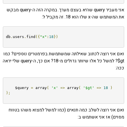
אני מעביר query שהיא בעצם מערך. במקרה הזה ה-query מבקש
את המשתמש שה-x שלו הוא 18. זה מקביל ל:
db
.
users
.
find
({
"x"
:
18
})
ואם אני רוצה לכתוב שאילתה שמשתמשת בפרמטרים נוספים? כמו
gt$? למשל כל אלו שיותר גדולים מ-18? אם כך, ה-query שלי יראה
ככה:
    $query 
=
 array
(
'x'
=>
 array
(
'$gt'
=>
18
)
);
ואם אני רוצה לשלב כמה תנאים (כמו למשל למצוא משהו בטווח
מסוים) אז אני אשתמש ב: