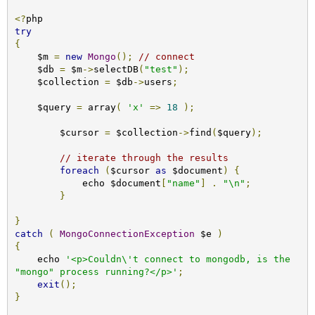
<?
try
{
    $m 
=
new
Mongo
();
// connect
    $db 
=
 $m
->
selectDB
(
"test"
);
    $collection 
=
 $db
->
users
;
    $query 
=
 array
(
'x'
=>
18
);
	$cursor 
=
 $collection
->
find
(
$query
);
// iterate through the results
foreach
(
$cursor 
as
 $document
)
{
	    echo $document
[
"name"
]
.
"\n"
;
}
}
catch
(
MongoConnectionException
 $e 
)
{
    echo 
'<p>Couldn\'t connect to mongodb, is the 
"mongo" process running?</p>'
;
exit
();
}