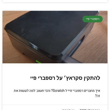
רספברי פיי
להתקין סקראץ׳ על רספברי פיי
איך מחברים רספברי פיי ל Scratch? והכי חשוב: למה לעשות את
זה?