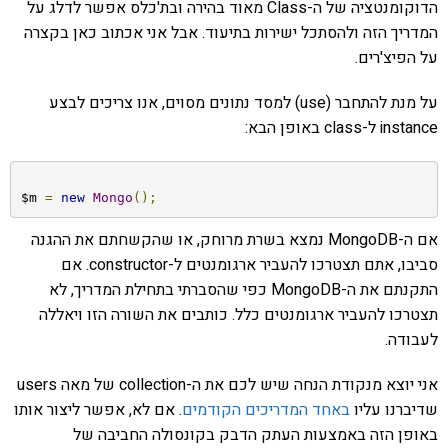
הדוקומנטציה של ה-Class מאוד בהירה ובת'כלס אפשר לדלג על
המדריך הזה ולהסתכל ישירות בתיעוד. אבל אני אכתוב כאן בקצרה
על הפיצ'רים.
על מנת להתחבר (use) למסד נתונים מסוים, אנו צריכים לבצע
instance ל-class באופן הבא:
$m 
=
new
Mongo
();
אם ה-MongoDB נמצא בשרת מרוחק, או שהקשחתם את ההגנה
סביבו, אתם תצטרכו להעביר ארגומנטים ל-constructor. אם
התקנתם את ה-MongoDB כפי שהסברתי בתחילת המדריך, לא
תצטרכו להעביר ארגומנטים כלל. כותבים את השורה הזו ויאללה
לעבודה.
אני יוצא מנקודת הנחה שיש לכם את ה-collection של מאה users
שדיברנו עליו
באחד המדריכים הקודמים
. אם לא, אפשר ליצור אותו
באופן הזה באמצעות העתק הדבק בקונסולה החביבה של