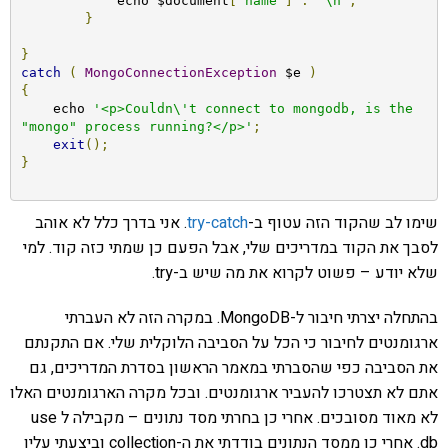
	    echo $document
[
"name"
]
.
"\n"
;
}
}
catch
(
MongoConnectionException
 $e 
)
{
    echo 
'<p>Couldn\'t connect to mongodb, is the 
"mongo" process running?</p>'
;
exit
();
}
שימו לב שהקוד הזה עטוף ב-
try-catch
. אני בדרך כלל לא אוהב
לסבך את הקוד במדריכים שלי, אבל הפעם כן שמתי כזה קוד. למי
שלא יודע – פשוט לקרוא את מה שיש ב-try.
בהתחלה יצרתי חיבור ל-MongoDB. במקרה הזה לא העברתי
ארגומנטים לחיבור כי הכל על הסביבה הלוקלית שלי. אם התקנתם
את הסביבה כפי שהסברתי במאמר הראשון בסדרת המדריכים, גם
אתם לא תצטרכו להעביר ארגומנטים. ובכל מקרה הארגומנטים האלו
לא מאוד מסובכים. אחרי כן בחרתי מסד נתונים – מקבילה ל use
db. אחרי כן ממסד הנתונים בודדתי את ה-collection וביצעתי עליו