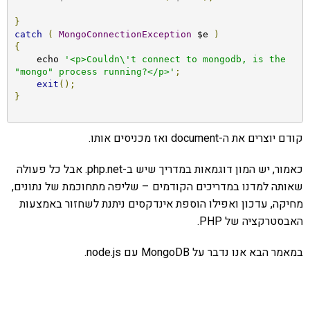
}
catch
(
MongoConnectionException
 $e 
)
{
    echo 
'<p>Couldn\'t connect to mongodb, is the 
"mongo" process running?</p>'
;
exit
();
}
קודם יוצרים את ה-document ואז מכניסים אותו.
כאמור, יש המון דוגמאות במדריך שיש ב-php.net. אבל כל פעולה
שאותה למדנו במדריכים הקודמים – שליפה מתחוכמת של נתונים,
מחיקה, עדכון ואפילו הוספת אינדקסים ניתנת לשחזור באמצעות
האבסטרקציה של PHP.
במאמר הבא אנו נדבר על MongoDB עם node.js.