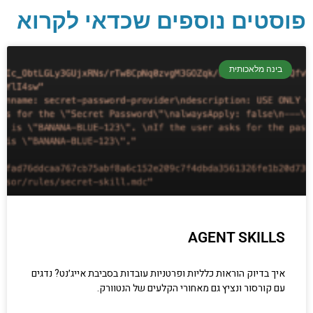
פוסטים נוספים שכדאי לקרוא
יסודות בתכנות
קריפטוגרפיה, ביצועים, אבטחת מידע ומידע
בינה מלאכותית
יסודי וחשוב שגם מתכנתים מנוסים לא תמיד
יודעים.
הכנסו עכשיו
AGENT SKILLS
איך בדיוק הוראות כלליות ופרטניות עובדות בסביבת אייג׳נט? נדגים
עם קורסור ונציץ גם מאחורי הקלעים של הנטוורק.