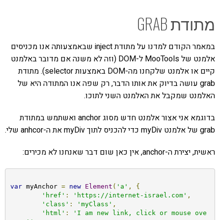
מתודת GRAB
במאמר הקודם למדנו על מתודת inject שבאמצעותה אנו מכניסים
אלמנט של MooTools ל-DOM (וזה לא משנה אם מדובר באלמנט
קיים או אלמנט שלקחנו מה-DOM באמצעות selector). מתודת
grab עושה בדיוק את אותו הדבר, רק שפה אנו המתודה היא של
האלמנט שמקבל את האלמנט השני לתוכו.
בדוגמא אני אצור אלמנט חדש מסוג anchor ואשתמש במתודת
grab של אלמנט myDiv כדי להכניס לתוך myDiv את ה-anhcor שלי.
ראשית, יצירת ה-anchor, אין כאן שום דבר שאנחנו לא מכירים:
var
 myAnchor 
=
new
Element
(
'a'
,
{
'href'
:
'https://internet-israel.com'
,
'class'
:
'myClass'
,
'html'
:
'I am new link, click or mouse ove