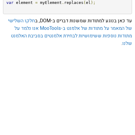
var
 element 
=
 myElement
.
replaces
(
el
);
עד כאן בנוגע למתודות שמשנות דברים ב-DOM, ב
חלקו השלישי
של המאמר על מתודות של אלמנט ב-MooTools אנו נלמד על
מתודות נוספות ששימושיות לבחירת אלמנטים בסביבת האלמנט
שלנו
.
אהבתם את התוכן שלי? נסו את
ספרי הלימוד שלי
פרויקט ספרי לימוד התכנות שלי עם אלפי קוראים
ותמיכה של חברות מובילות נועד לאפשר לכל אחד ואחת
ללמוד תכנות מעשי
לחצו כאן