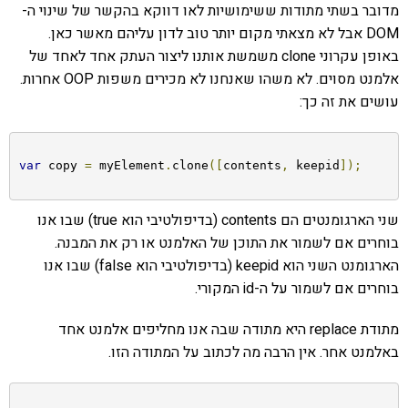
מדובר בשתי מתודות ששימושיות לאו דווקא בהקשר של שינוי ה-
DOM אבל לא מצאתי מקום יותר טוב לדון עליהם מאשר כאן.
באופן עקרוני clone משמשת אותנו ליצור העתק אחד לאחד של
אלמנט מסוים. לא משהו שאנחנו לא מכירים משפות OOP אחרות.
עושים את זה כך:
var
 copy 
=
 myElement
.
clone
([
contents
,
 keepid
]);
שני הארגומנטים הם contents (בדיפולטיבי הוא true) שבו אנו
בוחרים אם לשמור את התוכן של האלמנט או רק את המבנה.
הארגומנט השני הוא keepid (בדיפולטיבי הוא false) שבו אנו
בוחרים אם לשמור על ה-id המקורי.
מתודת replace היא מתודה שבה אנו מחליפים אלמנט אחד
באלמנט אחר. אין הרבה מה לכתוב על המתודה הזו.