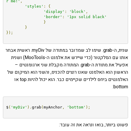
r me!'
,
'styles'
:
{
'display'
:
'block'
,
'border'
:
'1px solid black'
}
}
});
שנית, ה-grab. שימו לב שמדובר במתודה של myDiv. ראשית אבחר
אותו עם הסלקטור (כדי שיירש את אלמנט ה-MooTools) ושנית
אפעיל את מתודת ה-grab. המתודה מקבלת שני ארגומנטים –
הראשון הוא האלמנט שאנו רוצים להכניס, והשני הוא המיקום של
האלמנטים ביחס לילדים שקיימים כבר. הוא יכול להיות top או
bottom:
$
(
'myDiv'
).
grab
(
myAnchor
,
'bottom'
);
פשוט ביותר, בואו ונראה את זה עובד: