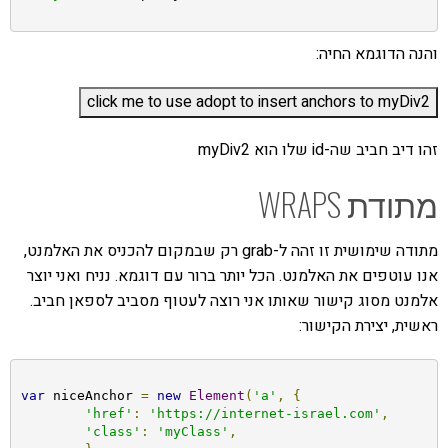
והנה הדוגמא החיה:
זהו דיב חביב שה-id שלו הוא myDiv2
מתודת WRAPS
מתודה שימושית זו זהה ל-grab רק שבמקום להכניס את האלמנט,
אנו עוטפים את האלמנט. הכל יותר ברור עם דוגמא. נניח ואני יוצר
אלמנט מסוג קישור שאותו אני רוצה לעטוף מסביב לספאן חביב.
ראשית, יצירת הקישור:
var
 niceAnchor 
=
new
Element
(
'a'
,
{
'href'
:
'https://internet-israel.com'
,
'class'
:
'myClass'
,