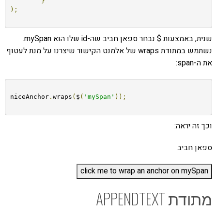
}
);
שנית, באמצעות $ נבחר ספאן חביב שה-id שלו הוא mySpan.
נשתמש במתודת wraps של אלמנט הקישור שיצרנו על מנת לעטוף
את ה-span:
niceAnchor
.
wraps
(
$
(
'mySpan'
));
וכך זה יראה:
ספאן חביב
מתודת APPENDTEXT