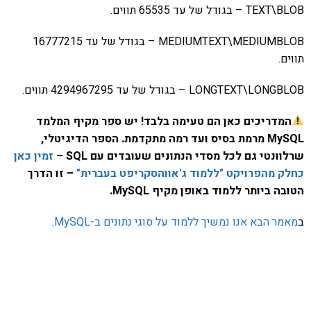
TEXT\BLOB – בגודל של עד 65535 תווים.
MEDIUMTEXT\MEDIUMBLOB – בגודל של עד 16777215
תווים.
LONGTEXT\LONGBLOB – בגודל של עד 4294967295 תווים.
המדריכים כאן הם טעימה בלבד! יש ספר מקיף המלמד
MySQL מרמת בסיס ועד רמה מתקדמת. הספר הדיגיטלי,
שרלוונטי גם לכל מסדי הנתונים שעובדים עם SQL –
זמין כאן
כחלק מהפרויקט "ללמוד ג'אווהסקריפט בעברית"
– זו הדרך
הטובה ביותר ללמוד באופן מקיף MySQL.
ב
מאמר הבא אנו נמשיך ללמוד על סוגי נתונים ב-MySQL
.
אהבתם את התוכן שלי? נסו את