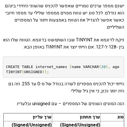
ישנם מספר ערכים נומריים שאפשר להכניס שהשוני היחידי בינהם
הוא גודלם. לכל סוג יש טווח מסוים ממספר שלילי עד מספר חיובי
כאשר אפשר להגדיל את הטווח באמצעות ויתור על המספרים
השליליים.
ניקח לדוגמא את TINYINT שבו השתמשנו בדוגמא. הטווח שלו הוא
בין -128 ל-127. אם הייתי יוצר את TINYINT באופן הבא:
CREATE TABLE internet_names 
(
name VARCHAR
(
20
),
 age 
TINYINT
(
UNSIGNED
));
הייתי יכול להכניס מספרים לשדה בגודל של מ-0 עד 255. וזה גם
היה יותר נכון, כי אין גיל שלילי.
הנה הסוגים השונים של המספרים – עם unsigned ובלעדיו.
סוג
ערך תחתון
ערך עליון
(Signed/Unsigned)
(Signed/Unsigned)