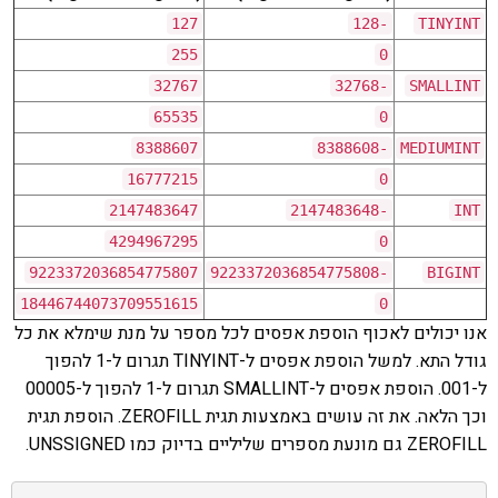
127
128
-
TINYINT
255
0
32767
32768
-
SMALLINT
65535
0
8388607
8388608
-
MEDIUMINT
16777215
0
2147483647
2147483648
-
INT
4294967295
0
9223372036854775807
9223372036854775808
-
BIGINT
18446744073709551615
0
אנו יכולים לאכוף הוספת אפסים לכל מספר על מנת שימלא את כל
גודל התא. למשל הוספת אפסים ל-TINYINT תגרום ל-1 להפוך
ל-001. הוספת אפסים ל-SMALLINT תגרום ל-1 להפוך ל-00005
וכך הלאה. את זה עושים באמצעות תגית ZEROFILL. הוספת תגית
ZEROFILL גם מונעת מספרים שליליים בדיוק כמו UNSSIGNED.