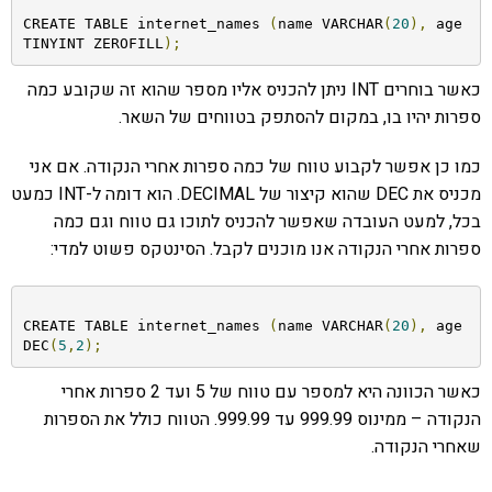
CREATE TABLE internet_names 
(
name VARCHAR
(
20
),
 age 
TINYINT ZEROFILL
);
כאשר בוחרים INT ניתן להכניס אליו מספר שהוא זה שקובע כמה
ספרות יהיו בו, במקום להסתפק בטווחים של השאר.
כמו כן אפשר לקבוע טווח של כמה ספרות אחרי הנקודה. אם אני
מכניס את DEC שהוא קיצור של DECIMAL. הוא דומה ל-INT כמעט
בכל, למעט העובדה שאפשר להכניס לתוכו גם טווח וגם כמה
ספרות אחרי הנקודה אנו מוכנים לקבל. הסינטקס פשוט למדי:
CREATE TABLE internet_names 
(
name VARCHAR
(
20
),
 age 
DEC
(
5
,
2
);
כאשר הכוונה היא למספר עם טווח של 5 ועד 2 ספרות אחרי
הנקודה – ממינוס 999.99 עד 999.99. הטווח כולל את הספרות
שאחרי הנקודה.