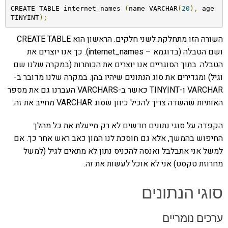
CREATE TABLE internet_names 
(
name VARCHAR
(
20
),
 age 
TINYINT
);
השורה הזו מתחלקת לשני חלקים. הראשון הוא CREATE TABLE
ושם הטבלה (בדוגמא – internet_names). כך אנו יוצרים את
הטבלה. בתוך הסוגריים אנו יוצרים את הכותרות (במקרה שלנו שם
וגיל) ומגדירים את סוג הנתונים שיהיו בהן. במקרה שלנו מדובר ב-
VARCHAR ו-TINYINT כאשר ב-VARCHARS העברנו גם את מספר
האותיות שהשדה צריך להכיל כיוון שסוג VARCHAR מחייב את זה.
הקפדה על סוגי נתונים חדשים לא רק מייעלת את כל מהלך
החיפוש בהמשך, אלא גם חוסכת לנו המון כאב ראש אחר כך. אם
למשל אני אתבלבל ואנסה להכניס נתון לא מתאים לגיל (למשל
מחרוזת טקסט) אני לא אוכל לעשות את זה.
סוגי הנתונים
ערכים נומריים