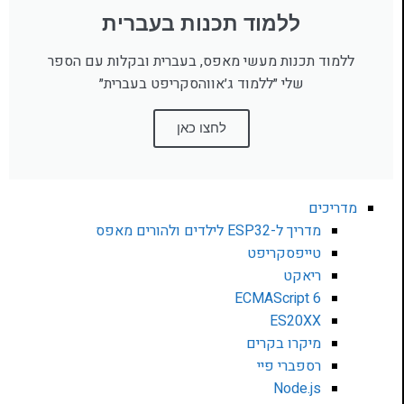
ללמוד תכנות בעברית
ללמוד תכנות מעשי מאפס, בעברית ובקלות עם הספר
שלי ״ללמוד ג׳אווהסקריפט בעברית״
לחצו כאן
מדריכים
מדריך ל-ESP32 לילדים ולהורים מאפס
טייפסקריפט
ריאקט
ECMAScript 6
ES20XX
מיקרו בקרים
רספברי פיי
Node.js