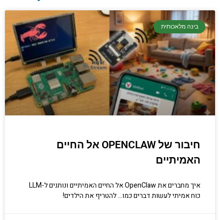
בינה מלאכותית
יסודות בתכנות
קריפטוגרפיה, ביצועים, אבטחת מידע ומידע
יסודי וחשוב שגם מתכנתים מנוסים לא תמיד
יודעים.
הכנסו עכשיו
חיבור של OPENCLAW אל החיים
האמיתיים
איך מחברים את OpenClaw אל החיים האמיתיים ונותנים ל-LLM
כוח אמיתי לעשות דברים כמו… להטריף את הילדים!