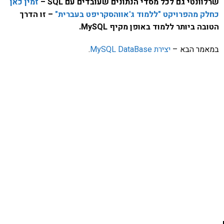
שרלוונטי גם לכל מסדי הנתונים שעובדים עם SQL –
זמין כאן
כחלק מהפרויקט "ללמוד ג'אווהסקריפט בעברית"
– זו הדרך
הטובה ביותר ללמוד באופן מקיף MySQL.
במאמר הבא –
יצירת MySQL DataBase
.
אהבתם את התוכן שלי? נסו את
ספרי הלימוד שלי
פרויקט ספרי לימוד התכנות שלי עם אלפי קוראים
ותמיכה של חברות מובילות נועד לאפשר לכל אחד ואחת
ללמוד תכנות מעשי
לחצו כאן