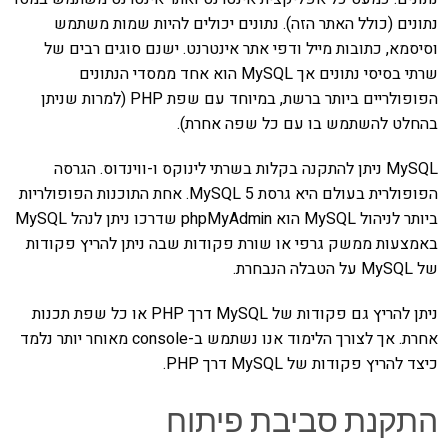
נתונים (כולל האתר הזה). נתונים יכולים להיות שמות משתמש
וסיסמא, כתובות מייל ודפי אתר אינטרנט. ישנם סוגים רבים של
שרתי בסיסי נתונים אך MySQL הוא אחד ממסדי הנתונים
הפופולריים ביותר ברשת, במיוחד עם שפת PHP (למרות שניתן
בהחלט להשתמש בו עם כל שפה אחרת).
MySQL ניתן להתקנה בקלות בשרתי לינוקס ו-ווינדוס. הגרסה
הפופולרית בעולם היא גרסת MySQL 5. אחת התוכנות הפופולריות
ביותר לניהול MySQL הוא phpMyAdmin שדרכו ניתן לנהל MySQL
באמצעות ממשק גרפי או שורת פקודות שבה ניתן להריץ פקודות
של MySQL על הטבלה הנבחרת.
ניתן להריץ גם פקודות של MySQL דרך PHP או כל שפת תכנות
אחרת. אך לצורך הלימוד אנו נשתמש ב-console מאוחר יותר נלמד
כיצד להריץ פקודות של MySQL דרך PHP.
התקנת סביבת פיתוח