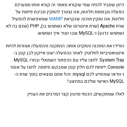
כיוון שסביר להניח שמי שקורא מאמר זה קורא אותו ממערכת
הפעלה מבוססת חלונות, אנו נצטרך להתקין סביבת פיתוח על
חלונות. אנו נתקין תוכנה שנקראת
WAMP
שמאפשרת להפעיל
שרת Apache (שרת אינטרנט שלא נשתמש בו), PHP (שגם בה לא
נשתמש כרגע) ו-MySQL שבו ועוד איך נשתמש.
הורידו את התוכנה והתקינו אותה. ההתקנה וההפעלה אמורות להיות
אינטואטיביות לחלוטין. לאחר ההפעלה ישנו אייקון לבן קטן ב-
System Tray. לחצו עליו עם הכפתור השמאלי ובחרו MySQL
Console. ייפתח לכם חלון קטן שמבקש סיסמה. לחצו על אנטר
ו-וודאו שמופיע לכם mysql. זהו! אתם נמצאים בתוך שרת ה-
MySQL האישי שלכם במחשב!
לאלו שמתקשים, הכנתי סרטון קצר המדגים את העניין: