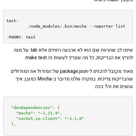
test
:
./
node_modules
/.
bin
/
mocha 
--
reporter list

.
PHONY
:
 test
שימו לב שהרווח שם הוא לא ארבעה רווחים אלא tab. על מנת
להריץ את הבדיקות, כל מה שצריך לעשות זה make test.
מאוד מקובל להכניס ל-package.json של המודול את המודולים
שהבדיקות צריכות. במקרה שלנו מדובר ב-Mocha כמובן. איך
עושים את זה? ככה:
"devDependencies"
:
{
"mocha"
:
"~1.21.4"
,
"socket.io-client"
:
"~1.1.0"
},