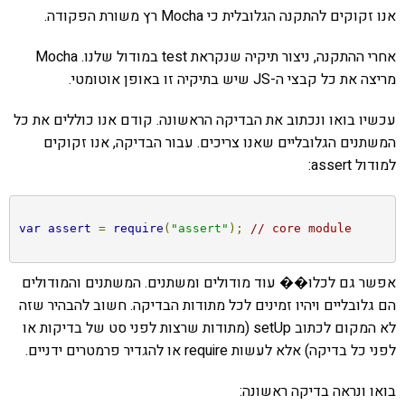
אנו זקוקים להתקנה הגלובלית כי Mocha רץ משורת הפקודה.
אחרי ההתקנה, ניצור תיקיה שנקראת test במודול שלנו. Mocha
מריצה את כל קבצי ה-JS שיש בתיקיה זו באופן אוטומטי.
עכשיו בואו ונכתוב את הבדיקה הראשונה. קודם אנו כוללים את כל
המשתנים הגלובליים שאנו צריכים. עבור הבדיקה, אנו זקוקים
למודול assert:
var
assert
=
require
(
"assert"
);
// core module
אפשר גם לכלו�� עוד מודולים ומשתנים. המשתנים והמודולים
הם גלובליים ויהיו זמינים לכל מתודות הבדיקה. חשוב להבהיר שזה
לא המקום לכתוב setUp (מתודות שרצות לפני סט של בדיקות או
לפני כל בדיקה) אלא לעשות require או להגדיר פרמטרים ידניים.
בואו ונראה בדיקה ראשונה: