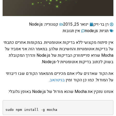
רן בר-זיק
ינואר 25, 2015
קטגוריה:
Node.js
תגיות:
node.js
אין תגובות
אין פיתוח מקצועי ללא בדיקות אוטומטיות. במקומות אחרים כתבתי
על בדיקות אוטומטיות והחשיבות שלהן. במאמר הזה אני אסביר על
Mocha שהיא פריימוורק הבדיקות של Node.js והדרך המקובלת
בשוק לכתוב בדיקות אוטומטיות ל-Node.js.
את הקוד שאדגים עליו אתם מכירים מהמאמר הקודם שבו דיברתי
על המודול. כמו כן הקוד זמין
בגיטהאב
.
אנחנו נתקין את Mocha שהוא מודול של Node.js באופן גלובלי:
sudo npm install 
-
g mocha