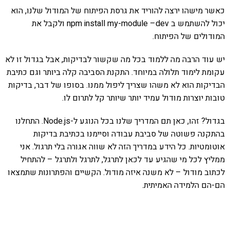
כאשר מישהו ירצה להוריד את גרסת הפיתוח של המודול שלנו, הוא
יכול להשתמש ב npm install my-module –dev ולקבל את
המודולים של הפיתוח.
יש עוד הרבה מה ללמוד בכל מה שקשור לבדיקות, אבל בגדול זו לא
עקומת לימוד תלולה במיוחד. התקנת הסביבה קלה ביותר וגם כתיבת
הבדיקות הוא לא משהו שצריך ליפול ממנו. בסופו של דבר, בדיקות
טובות יוצרות מודול עמיד יותר שיותר קל לתרום לו.
בגדול? זהו, כאן תם המדריך שלנו בכל הנוגע ל-Node.js. התחלנו
בהתקנה פשוטה של סביבת עבודה וסיימנו בכתיבת בדיקות
אוטומטיות. כל הידע במדריך הזה לא שווה אגורה בלי תרגול. אני
ממליץ לכל מי שהגיע עד לכאן לתרגל, לתרגל ולתרגל – להתחיל
לכתוב מודול – לא משנה איזה מודול. הקשיים והפתרונות שתמצאו
הם-הם הלמידה האמיתית.