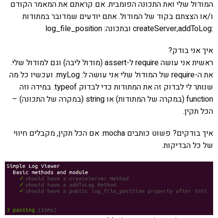
המודול שלי ואת התכונה הפומבית. אם קראתם את המאמר הקודם
ו/או הצצתם בקוד של המודול. אתם יודעים שמדובר במתודות
:createServer,addToLog ובתכונה: log_file_position
איך אני בודק?
ראשית אני עושה require ל-assert (מודול ליבה) וגם למודול שלי.
את ה-require של המודול שלי אני עושה ל: myLog. ועכשיו כל מה
שנותר לי לבדוק זה את המתודות כדי לבדוק typeof. במידה וזה
function (במקרה של המתודות) או string (במקרה של התכונה) –
הכל תקין.
איך בודקים? פשוט כותבים mocha. אם הכל תקין, מקבלים חיווי
של כל הבדיקות.