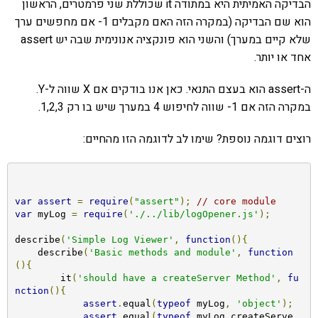
הבדיקה האמיתית היא במתודה it שכוללת שני פרמטרים, הראשון
הוא שם הבדיקה (במקרה הזה האם מקבלים 1- אם מחפשים ערך
שלא קיים במערך) והשני הוא פונקציה אנונימית שבה יש assert
אחד או יותר.
ה-assert הוא בעצם התנאי. כאן אנו בודקים אם X שווה ל-Y.
במקרה הזה אם 1- שווה לחיפוש 4 במערך שיש בו רק 1,2,3.
רוצים דוגמה נוספת? שימו לב לדוגמה הזו מהחיים:
var
assert
=
require
(
"assert"
);
// core module
var
 myLog 
=
require
(
'./../lib/logOpener.js'
);
describe
(
'Simple Log Viewer'
,
function
(){
    describe
(
'Basic methods and module'
,
function
(){
        it
(
'should have a createServer Method'
,
fu
nction
(){
assert
.
equal
(
typeof
 myLog
,
'object'
);
assert
.
equal
(
typeof
 myLog
.
createServe