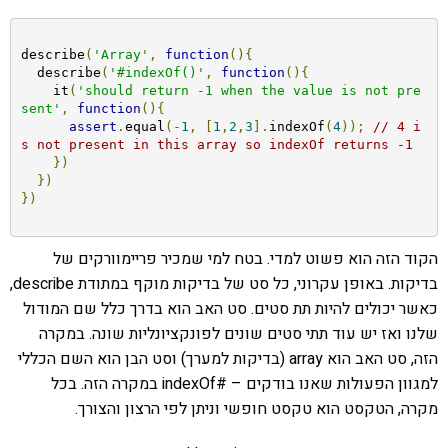
describe
(
'Array'
,
function
(){
  describe
(
'#indexOf()'
,
function
(){
    it
(
'should return -1 when the value is not pre
sent'
,
function
(){
assert
.
equal
(-
1
,
[
1
,
2
,
3
].
indexOf
(
4
));
// 4 i
s not present in this array so indexOf returns -1
})
})
})
הקוד הזה הוא פשוט למדי. בטח למי שמכיר פריימוורקים של
בדיקות. באופן עקרוני, כל סט של בדיקות מוקף במתודת describe,
כאשר יכולים להיות תת סטים. סט האב הוא בדרך כלל שם המודול
שלנו ואז יש עוד תתי סטים שונים לפונקציונליות שונה. במקרה
הזה, סט האב הוא array (בדיקות למערך) וסט הבן הוא השם הכללי
למגוון הפעולות שאנו בודקים – #indexOf במקרה הזה. בכל
מקרה, הטקסט הוא טקסט חופשי וניתן לפי הרצון והצורך.