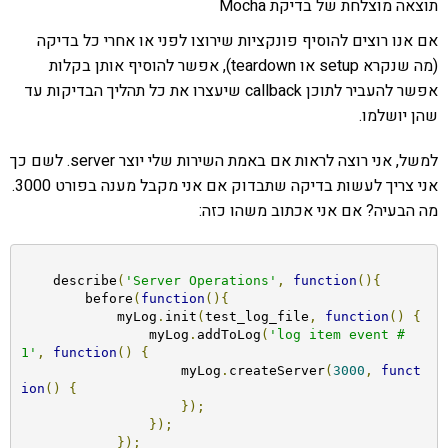
תוצאה מוצלחת של בדיקת Mocha
אם אנו רוצים להוסיף פונקציות שירוצו לפני או אחרי כל בדיקה
(מה שנקרא setup או teardown), אפשר להוסיף אותן בקלות
אפשר להעביר לתוכן callback שיעצרו את כל תהליך הבדיקות עד
שהן יושלמו.
למשל, אני רוצה לראות אם באמת השירות שלי יוצר server. לשם כך
אני צריך לעשות בדיקה שתבדוק אם אני מקבל מענה בפורט 3000.
מה הבעיה? אם אני אכתוב משהו כזה:
    describe
(
'Server Operations'
,
function
(){
        before
(
function
(){
            myLog
.
init
(
test_log_file
,
function
()
{
                myLog
.
addToLog
(
'log item event #
1'
,
function
()
{
                    myLog
.
createServer
(
3000
,
funct
ion
()
{
});
});
});