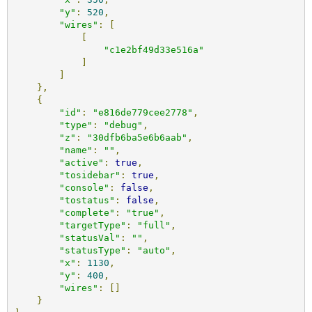
"y"
:
520
,
"wires"
:
[
[
"c1e2bf49d33e516a"
]
]
},
{
"id"
:
"e816de779cee2778"
,
"type"
:
"debug"
,
"z"
:
"30dfb6ba5e6b6aab"
,
"name"
:
""
,
"active"
:
true
,
"tosidebar"
:
true
,
"console"
:
false
,
"tostatus"
:
false
,
"complete"
:
"true"
,
"targetType"
:
"full"
,
"statusVal"
:
""
,
"statusType"
:
"auto"
,
"x"
:
1130
,
"y"
:
400
,
"wires"
:
[]
}