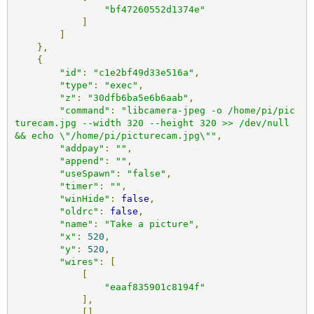
"bf47260552d1374e"
]
]
},
{
"id"
:
"c1e2bf49d33e516a"
,
"type"
:
"exec"
,
"z"
:
"30dfb6ba5e6b6aab"
,
"command"
:
"libcamera-jpeg -o /home/pi/pic
turecam.jpg --width 320 --height 320 >> /dev/null 
&& echo \"/home/pi/picturecam.jpg\""
,
"addpay"
:
""
,
"append"
:
""
,
"useSpawn"
:
"false"
,
"timer"
:
""
,
"winHide"
:
false
,
"oldrc"
:
false
,
"name"
:
"Take a picture"
,
"x"
:
520
,
"y"
:
520
,
"wires"
:
[
[
"eaaf835901c8194f"
],
[],