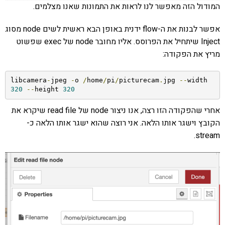
המודול הזה מאפשר לנו לראות את התמונות שאנו מצלמים.
אפשר לבנות את ה-flow ידנית באופן הבא ראשית לשים node מסוג
Inject שיתחיל את הפרוסס. אליו מחובר node של exec שפשוט
מריץ את הפקודה:
libcamera
-
jpeg 
-
o 
/
home
/
pi
/
picturecam
.
jpg 
--
width 
320
--
height 
320
אחרי שהפקודה הזו רצה, אנו ניצור node של read file שיקרא את
הקובץ וישגר אותו הלאה. אני רוצה שהוא ישגר אותו הלאה כ-
stream.