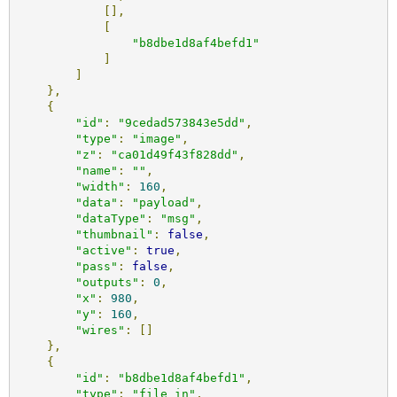
[],
[
"b8dbe1d8af4befd1"
]
]
},
{
"id"
:
"9cedad573843e5dd"
,
"type"
:
"image"
,
"z"
:
"ca01d49f43f828dd"
,
"name"
:
""
,
"width"
:
160
,
"data"
:
"payload"
,
"dataType"
:
"msg"
,
"thumbnail"
:
false
,
"active"
:
true
,
"pass"
:
false
,
"outputs"
:
0
,
"x"
:
980
,
"y"
:
160
,
"wires"
:
[]
},
{
"id"
:
"b8dbe1d8af4befd1"
,
"type"
:
"file in"
,