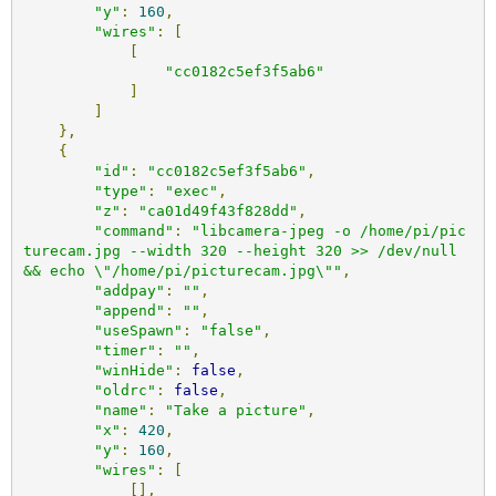
"y"
:
160
,
"wires"
:
[
[
"cc0182c5ef3f5ab6"
]
]
},
{
"id"
:
"cc0182c5ef3f5ab6"
,
"type"
:
"exec"
,
"z"
:
"ca01d49f43f828dd"
,
"command"
:
"libcamera-jpeg -o /home/pi/pic
turecam.jpg --width 320 --height 320 >> /dev/null 
&& echo \"/home/pi/picturecam.jpg\""
,
"addpay"
:
""
,
"append"
:
""
,
"useSpawn"
:
"false"
,
"timer"
:
""
,
"winHide"
:
false
,
"oldrc"
:
false
,
"name"
:
"Take a picture"
,
"x"
:
420
,
"y"
:
160
,
"wires"
:
[
[],