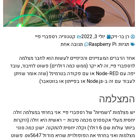
רן בר-זיק
יולי 3, 2022
קטגוריה:
רספברי פיי
תגיות:
Raspberry Pi
תגובה אחת
אחד הדברים המעניינים והכיפיים לעשות הוא לחבר מצלמה
לרספברי פיי, זה לא יקר (ממש כמה דולרים) פשוט לחיבור, עובד
יפה עם Node-RED או עם פקודה בטרמינל (שזה אומר שניתן
לעבוד עם זה ב-Node.js או בפייתון או בווטאבר).
המצלמה
יש מצלמות "רשמיות" של רספברי פיי. אני בחרתי במצלמה זולה
יחסית מעלי אקספרס מכמה סיבות – ראשית היא זולה (היקרות
ביותר עולות שם 6 דולר) וקלה יחסית להתקנה. ישנן כמה סוגי
מצלמות ואני בחרתי את הפופולרית שהיא מודול ov5647. פשוט