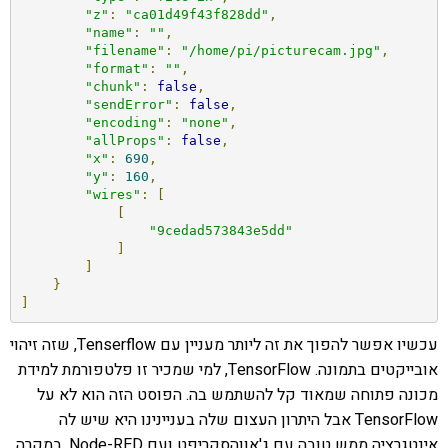
"z"
:
"ca01d49f43f828dd"
,
"name"
:
""
,
"filename"
:
"/home/pi/picturecam.jpg"
,
"format"
:
""
,
"chunk"
:
false
,
"sendError"
:
false
,
"encoding"
:
"none"
,
"allProps"
:
false
,
"x"
:
690
,
"y"
:
160
,
"wires"
:
[
[
"9cedad573843e5dd"
]
]
}
]
עכשיו אפשר להפוך את זה ליותר מעניין עם Tenserflow, שזה זיהוי
אובייקטים בתמונה. TensorFlow, למי שמכיר זו פלטפורמת למידת
מכונה פתוחה שמאוד קל להשתמש בה. הפוסט הזה הוא לא על
TensorFlow אבל היתרון העצום שלה בעניינינו היא שיש לה
אינטגרציה ממש טובה עם ג'אווהסקריפט ועם Node-RED. במקרה