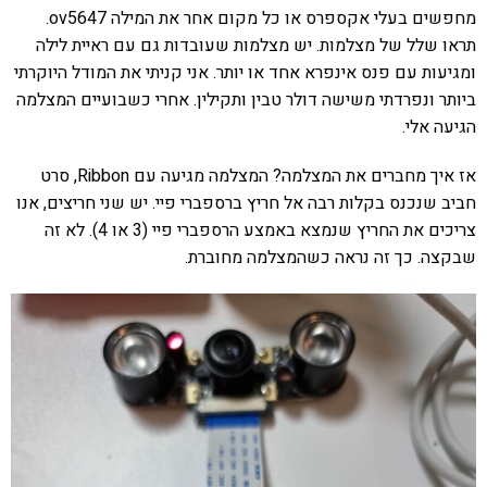
מחפשים בעלי אקספרס או כל מקום אחר את המילה ov5647.
תראו שלל של מצלמות. יש מצלמות שעובדות גם עם ראיית לילה
ומגיעות עם פנס אינפרא אחד או יותר. אני קניתי את המודל היוקרתי
ביותר ונפרדתי משישה דולר טבין ותקילין. אחרי כשבועיים המצלמה
הגיעה אלי.
אז איך מחברים את המצלמה? המצלמה מגיעה עם Ribbon, סרט
חביב שנכנס בקלות רבה אל חריץ ברספברי פיי. יש שני חריצים, אנו
צריכים את החריץ שנמצא באמצע הרספברי פיי (3 או 4). לא זה
שבקצה. כך זה נראה כשהמצלמה מחוברת.