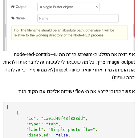
אני רוצה את הפלט כ-stream כי זה מה ש-node-red-contrib-
image-output צריך. כל מה שנשאר לי לעשות זה לחבר אותו ולראות
את התמונה מייד אחרי שאני עושה inject (לא ממש מייד כי זה לוקח
כמה שניות).
אפשר כמובן לייבא את ה-flow ישירות אליכם עם הקוד הזה:
[
{
"id"
:
"ca01d49f43f828dd"
,
"type"
:
"tab"
,
"label"
:
"Simple photo flow"
,
"disabled"
:
false
,