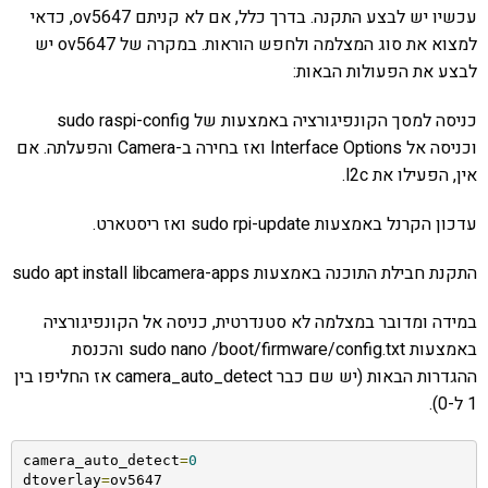
עכשיו יש לבצע התקנה. בדרך כלל, אם לא קניתם ov5647, כדאי
למצוא את סוג המצלמה ולחפש הוראות. במקרה של ov5647 יש
לבצע את הפעולות הבאות:
כניסה למסך הקונפיגורציה באמצעות של sudo raspi-config
וכניסה אל Interface Options ואז בחירה ב-Camera והפעלתה. אם
אין, הפעילו את l2c.
עדכון הקרנל באמצעות sudo rpi-update ואז ריסטארט.
התקנת חבילת התוכנה באמצעות sudo apt install libcamera-apps
במידה ומדובר במצלמה לא סטנדרטית, כניסה אל הקונפיגורציה
באמצעות sudo nano /boot/firmware/config.txt והכנסת
ההגדרות הבאות (יש שם כבר camera_auto_detect אז החליפו בין
1 ל-0).
camera_auto_detect
=
0
dtoverlay
=
ov5647