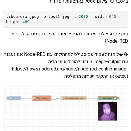
בהסבר על צילום סטטי, באמצעות הפקודה
libcamera
-
jpeg 
-
o test1
.
jpg 
-
t 
2000
--
width 
640
--
height 
480
ניתן לבצע צילום. אפשר להפעיל אותה מכל סקריפט אבל גם מ-
Node-RED!
��ל מנת לעבוד עם סטילס למתחילים עם Node-RED אנו נעבוד
עם Image-output שניתן להוריד אותו מפה:
https://flows.nodered.org/node/node-red-contrib-image-
output או התקנה ישירות מהפלטה.