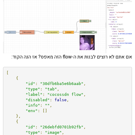
אם אתם לא רוצים לבנות את ה-flow הזה מאפס? אז הנה הקוד:
[
{
"id"
:
"30dfb6ba5e6b6aab"
,
"type"
:
"tab"
,
"label"
:
"cocossdn flow"
,
"disabled"
:
false
,
"info"
:
""
,
"env"
:
[]
},
{
"id"
:
"26debfd0701b92fb"
,
"type"
:
"image"
,