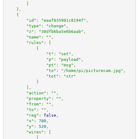
]
},
{
"id"
:
"eaaf835901c8194f"
,
"type"
:
"change"
,
"z"
:
"30dfb6ba5e6b6aab"
,
"name"
:
""
,
"rules"
:
[
{
"t"
:
"set"
,
"p"
:
"payload"
,
"pt"
:
"msg"
,
"to"
:
"/home/pi/picturecam.jpg"
,
"tot"
:
"str"
}
],
"action"
:
""
,
"property"
:
""
,
"from"
:
""
,
"to"
:
""
,
"reg"
:
false
,
"x"
:
780
,
"y"
:
520
,
"wires"
:
[
[