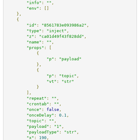
"info"
:
""
,
"env"
:
[]
},
{
"id"
:
"8561783e093986a2"
,
"type"
:
"inject"
,
"z"
:
"ca01d49f43f828dd"
,
"name"
:
""
,
"props"
:
[
{
"p"
:
"payload"
},
{
"p"
:
"topic"
,
"vt"
:
"str"
}
],
"repeat"
:
""
,
"crontab"
:
""
,
"once"
:
false
,
"onceDelay"
:
0.1
,
"topic"
:
""
,
"payload"
:
"1"
,
"payloadType"
:
"str"
,
"x"
:
190
,