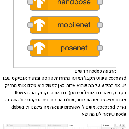
ארבעה nodes חדשים
cocossd פשוט מקבל תמונה כמחרוזת טקסט ומחזיר אובייקט שבו
יש את המידע על מה שהוא איתר. כאן למשל הוא צילם אותי מחזיק
בקבוק וזיהה גם אותי (person) וגם את הבקבוק. הנה ה-flow.
אנחנו מצלמים את התמונות, שולח את מחרוזת הטקסט של התמונה
ואז ל-cocossd, משם ל-preview שנראה מה צילמנו ול-debug
node שיראה לנו מה יצא.