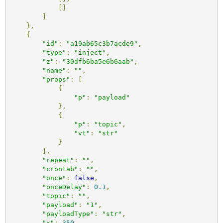
[]
]
},
{
"id"
:
"a19ab65c3b7acde9"
,
"type"
:
"inject"
,
"z"
:
"30dfb6ba5e6b6aab"
,
"name"
:
""
,
"props"
:
[
{
"p"
:
"payload"
},
{
"p"
:
"topic"
,
"vt"
:
"str"
}
],
"repeat"
:
""
,
"crontab"
:
""
,
"once"
:
false
,
"onceDelay"
:
0.1
,
"topic"
:
""
,
"payload"
:
"1"
,
"payloadType"
:
"str"
,
"x"
:
350
,