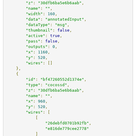
"z"
:
"30dfb6ba5e6b6aab"
,
"name"
:
""
,
"width"
:
160
,
"data"
:
"annotatedInput"
,
"dataType"
:
"msg"
,
"thumbnail"
:
false
,
"active"
:
true
,
"pass"
:
false
,
"outputs"
:
0
,
"x"
:
1160
,
"y"
:
520
,
"wires"
:
[]
},
{
"id"
:
"bf47260552d1374e"
,
"type"
:
"cocossd"
,
"z"
:
"30dfb6ba5e6b6aab"
,
"name"
:
""
,
"x"
:
960
,
"y"
:
520
,
"wires"
:
[
[
"26debfd0701b92fb"
,
"e816de779cee2778"
]