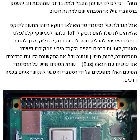
מזה" – כי לכולנו יש זמן מוגבל ולמה בדיוק שמתכנת ווב יתעסק
ברספברי פיי? אז הסברתי שם למה זה חשוב.
אבל הגדולה של רספברי פיי היא לאו דווקא היותו מחשב לינוקס
אלא היכולת שלו להתממשק ל-IoT. כלומר לממשקי קלט/פלט
בעולם האמיתי. להדליק נורה, לכבות נורה, להדליק מזגן. לסובב
מאוורר, לעשות דברים פיזיים ולקבל מידע ממקורות פיזיים:
טמפרטורה, לחות, חיישן תנועה וכו'. את התקשורת הזו עם הרכיבים
אנו עושים עם הבאס (Bus) – שורת הפינים שיש על הרספברי.
הפינים האלו מופעלים על ידי רספברי ואפשר לתקשר איתם בכמה
דרכים.