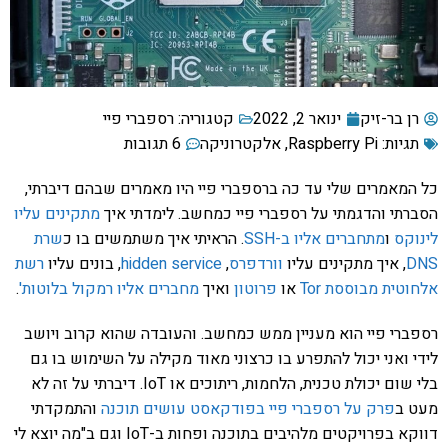
רן בר-זיק
ינואר 2, 2022
קטגוריה:
רספברי פיי
תגיות:
Raspberry Pi
,
אלקטרוניקה
6 תגובות
כל המאמרים שלי עד כה ברספברי פיי היו מאמרים שבהם דיברתי,
הסברתי והדגמתי על רספברי פיי כמחשב. לימדתי איך
מתקינים עליו
לינוקס
ו
מתחברים אליו ב-SSH
. הראיתי איך משתמשים בו כ
שרת
DNS
, איך מתקינים עליו
וורדפרס
,
hidden service
, בונים עליו
רשת
אלחוטית מבוססת Tor
או
פרוטון
ואיך
מחברים אליו רמקול בלוטות'
.
רספברי פיי הוא מעניין ממש כמחשב. והעובדה שהוא קרוב ויושב
לידי ואני יכול להתפרע בו כרצוני מאוד מקילה על השימוש בו גם
בלי שום יכולת טכנית, הלחמות, ריתוכים או IoT. דיברתי על זה לא
מעט ב
פרק על רספברי פיי בפודקאסט עושים תוכנה
והתמקדתי
דווקא בפרויקטים מלהיבים בתוכנה ופחות ב-IoT וגם ב"מה יוצא לי