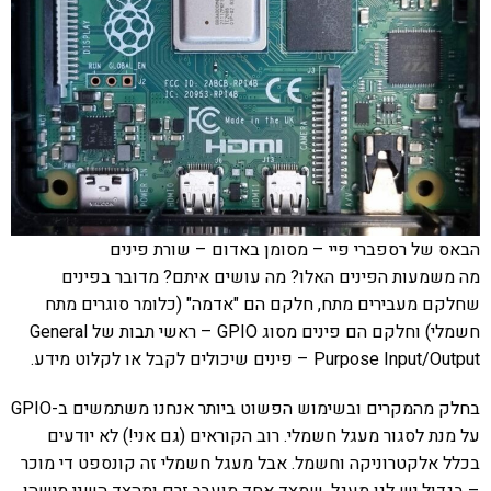
הבאס של רספברי פיי – מסומן באדום – שורת פינים
מה משמעות הפינים האלו? מה עושים איתם? מדובר בפינים
שחלקם מעבירים מתח, חלקם הם "אדמה" (כלומר סוגרים מתח
חשמלי) וחלקם הם פינים מסוג GPIO – ראשי תבות של General
Purpose Input/Output – פינים שיכולים לקבל או לקלוט מידע.
בחלק מהמקרים ובשימוש הפשוט ביותר אנחנו משתמשים ב-GPIO
על מנת לסגור מעגל חשמלי. רוב הקוראים (גם אני!) לא יודעים
בכלל אלקטרוניקה וחשמל. אבל מעגל חשמלי זה קונספט די מוכר
– בגדול יש לנו מעגל, שמצד אחד מועבר זרם ומהצד השני מישהו