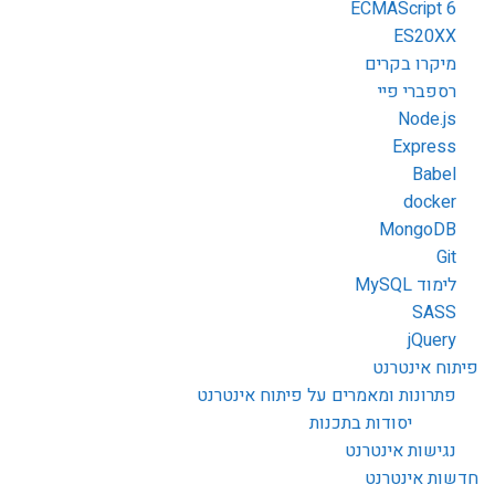
ECMAScript 6
ES20XX
מיקרו בקרים
רספברי פיי
Node.js
Express
Babel
docker
MongoDB
Git
לימוד MySQL
SASS
jQuery
פיתוח אינטרנט
פתרונות ומאמרים על פיתוח אינטרנט
יסודות בתכנות
נגישות אינטרנט
חדשות אינטרנט