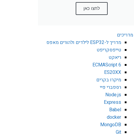
לחצו כאן
מדריכים
מדריך ל-ESP32 לילדים ולהורים מאפס
טייפסקריפט
ריאקט
ECMAScript 6
ES20XX
מיקרו בקרים
רספברי פיי
Node.js
Express
Babel
docker
MongoDB
Git