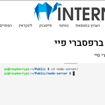
הערוץ בווטסאפ
טוויטר
פייסבוק
לינקדאין
הספרים 
ברפסברי פיי