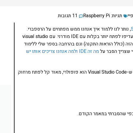
יי
תגיות:
Raspberry Pi
11 תגובות
, נותר לנו ללמוד איך אנחנו ממש מפתחים על הרספברי.
כלומר, nano זה נחמד, vi אפילו יותר. אבל רוב האנשים יעדיפו לפתח יותר בקלות עם IDE מודרני. עם visual studio
ר הזה (כולל הוראות התקנה) וגם בהרחבה בספר שלי ללימוד
י שצריך הסבר על
מה זה IDE ולמה אנחנו צריכים אותו יש
למרבה השמחה, בגלל שרספברי פיי הוא פופולרי ובגלל ש-Visual Studio Code הוא פופולרי, מאוד קל לפתח מרחוק