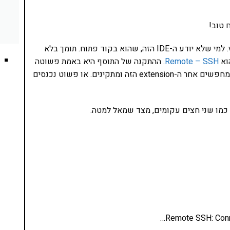
 טוב!
השלב הבא הוא להתקין תוסף על ה-visual studio code. למי שלא יודע ה-IDE הזה, שהוא בקוד פתוח. תומך בלא
וא
Remote – SSH
. ההתקנה של התוסף היא באמת פשוטה
– נכנסים ל-IDE ואז File->Preferences->Extension ומחפשים אחר ה-extension הזה ומתקינים. או פשוט נכנסים
 כמו שני חצים עקומים, מצד שמאל למטה.