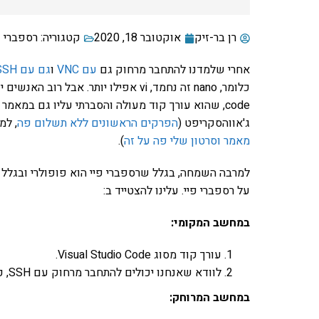
רן בר-זיק
אוקטובר 18, 2020
קטגוריה:
רספברי פ
אחרי שלמדנו להתחבר מרחוק גם
עם VNC
ו
גם עם SSH
code, שהוא עורך קוד מעולה והסברתי עליו גם במאמ
ג'אווהסקריפט (
הפרקים הראשונים ללא תשלום פה
, למ
מאמר וסרטון שלי פה על זה
).
על רספברי פיי. עלינו להצטייד ב:
במחשב המקומי:
עורך קוד מסוג Visual Studio Code.
לוודא שאנחנו יכולים להתחבר מרחוק עם SSH, כפי שהסברתי במאמר הקודם.
במחשב המרוחק: