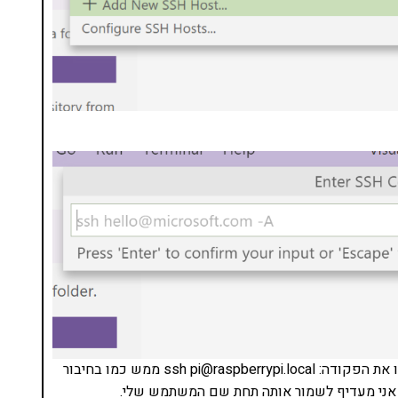
אם שימרתם את שם המשתמש הדיפולטיבי – pi. הכניסו את הפקודה: ssh pi@raspberrypi.local ממש כמו בחיבור