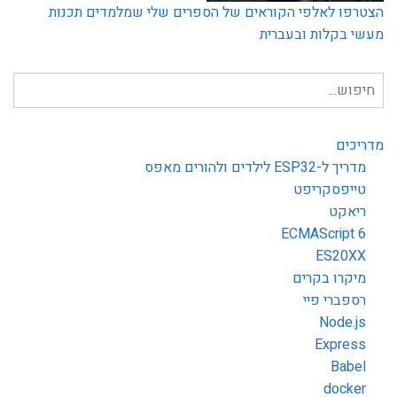
הצטרפו לאלפי הקוראים של הספרים שלי שמלמדים תכנות
מעשי בקלות ובעברית
חיפוש
עבור:
מדריכים
מדריך ל-ESP32 לילדים ולהורים מאפס
טייפסקריפט
ריאקט
ECMAScript 6
ES20XX
מיקרו בקרים
רספברי פיי
Node.js
Express
Babel
docker