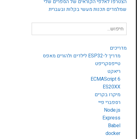
הצטרפו לאלפי הקוראים של הספרים שלי
שמלמדים תכנות מעשי בקלות ובעברית
חיפוש
עבור:
מדריכים
מדריך ל-ESP32 לילדים ולהורים מאפס
טייפסקריפט
ריאקט
ECMAScript 6
ES20XX
מיקרו בקרים
רספברי פיי
Node.js
Express
Babel
docker