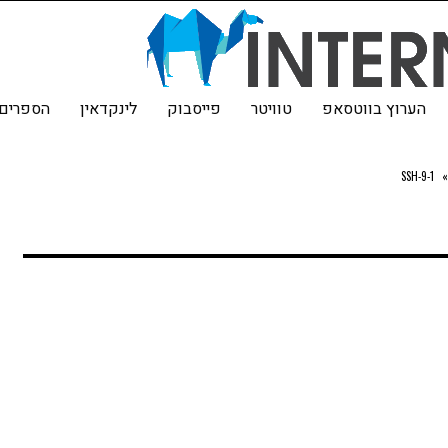
הערוץ בווטסאפ
טוויטר
פייסבוק
לינקדאין
הספרים 
SSH-9-1
»