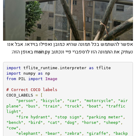
אפשר להשתמש בכל תמונה שהיא כמובן ואפילו בוידאו. אבל אנו
נעתיק את התמונה הזו לרספברי פיי ונכתוב main.py באופן הזה:
import
 tflite_runtime
.
interpreter 
as
import
 numpy 
as
from
 PIL 
import
Image
# Correct COCO labels
COCO_LABELS 
=
[
"person"
,
"bicycle"
,
"car"
,
"motorcycle"
,
"air
plane"
,
"bus"
,
"train"
,
"truck"
,
"boat"
,
"traffic 
light"
,
"fire hydrant"
,
"stop sign"
,
"parking meter"
,
"bench"
,
"bird"
,
"cat"
,
"dog"
,
"horse"
,
"sheep"
,
"cow"
,
"elephant"
,
"bear"
,
"zebra"
,
"giraffe"
,
"backp