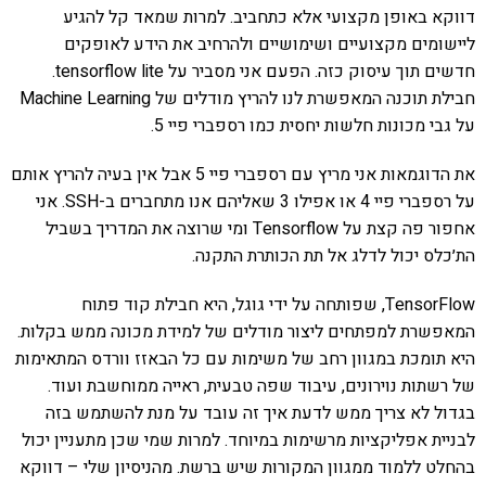
דווקא באופן מקצועי אלא כתחביב. למרות שמאד קל להגיע
ליישומים מקצועיים ושימושיים ולהרחיב את הידע לאופקים
חדשים תוך עיסוק כזה. הפעם אני מסביר על tensorflow lite.
חבילת תוכנה המאפשרת לנו להריץ מודלים של Machine Learning
על גבי מכונות חלשות יחסית כמו רספברי פיי 5.
את הדוגמאות אני מריץ עם רספברי פיי 5 אבל אין בעיה להריץ אותם
על רספברי פיי 4 או אפילו 3 שאליהם אנו מתחברים ב-SSH. אני
אחפור פה קצת על Tensorflow ומי שרוצה את המדריך בשביל
הת׳כלס יכול לדלג אל תת הכותרת התקנה.
TensorFlow, שפותחה על ידי גוגל, היא חבילת קוד פתוח
המאפשרת למפתחים ליצור מודלים של למידת מכונה ממש בקלות.
היא תומכת במגוון רחב של משימות עם כל הבאזז וורדס המתאימות
של רשתות נוירונים, עיבוד שפה טבעית, ראייה ממוחשבת ועוד.
בגדול לא צריך ממש לדעת איך זה עובד על מנת להשתמש בזה
לבניית אפליקציות מרשימות במיוחד. למרות שמי שכן מתעניין יכול
בהחלט ללמוד ממגוון המקורות שיש ברשת. מהניסיון שלי – דווקא