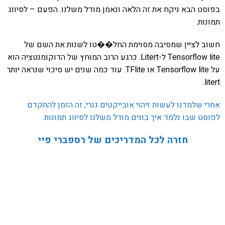
בפוסט הבא ניקח את זה הלאה ונאמן מודל משלנו. הפעם – לסיווג
תמונות.
חשוב לציין שמסיבה מסוימת החל��טו לשנות את השם של
Tensorflow lite ל-Litert. כרגע הרוב המוחץ של הדוקומנטציה הוא
על Tensorflow lite או TFlite. עוד כמה שנים יש סיכוי שנראה יותר
litert.
אחרי שלמדנו לעשות זיהוי אובייקטים גנרי, זה הזמן להתקדם
לפוסט שבו נלמד איך בונים מודל משלנו לסיווג תמונות.
חזרה לכל המדריכים של רספברי פיי
אהבתם את התוכן שלי? נסו את
ספרי הלימוד שלי
פרויקט ספרי לימוד התכנות שלי עם אלפי קוראים