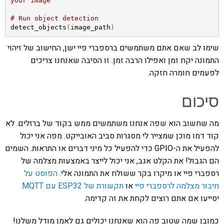
your image
# Run object detection
detect_objects
(
image_path
)
שימו לב שאם אתם משתמשים ברספברי פיי ישן, החישוב של זיהוי
התמונה יקח זמן ואפילו הרבה זמן. זו הסיבה שאנחנו צריכים
לפעמים חומרה חזקה.
סיכום
מה שחשוב הוא שפה אנחנו משתמשים ממש בקוד של ברזלים. לא
קוד דמו מוכן שמצייר לי מסגרות סביב האובייקט. מפה אני יכול
להפעיל את ה-GPIO כדי להפעיל כל מיני דברים או התראות. השמים
הם הגבול! את הקלט אגב, אני יכול לייצר באמצעות מצלמה של
רספברי פיי או מיקרו בקר ששולח את התמונה אלי.
הפוסט על
חיבור מצלמה לרספברי פיי
או
תקשורת של ESP32 עם MQTT
יסייעו אם אתם רוצים לקחת את זה קדימה.
כמובן שמה שטוב פה הוא שאנחנו יכולים גם לאמן מודל משלנו!