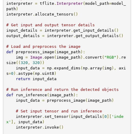
interpreter 
=
 tflite
.
Interpreter
(
model_path
=
model_
path
)
interpreter
.
allocate_tensors
()
# Get input and output tensor details
input_details 
=
 interpreter
.
get_input_details
()
output_details 
=
 interpreter
.
get_output_details
()
# Load and preprocess the image 
def
 preprocess_image
(
image_path
):
    img 
=
Image
.
open
(
image_path
).
convert
(
"RGB"
).
re
size
((
320
,
320
))
    input_data 
=
 np
.
expand_dims
(
np
.
array
(
img
),
 axi
s
=
0
).
astype
(
np
.
uint8
)
return
 input_data

# Run inference and return the detected objects
def
 run_inference
(
image_path
):
    input_data 
=
 preprocess_image
(
image_path
)
# Set input tensor and run inference
    interpreter
.
set_tensor
(
input_details
[
0
][
'inde
x'
],
 input_data
)
    interpreter
.
invoke
()