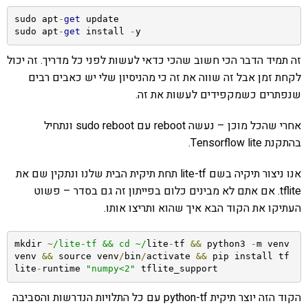
sudo apt
-
get
 update

sudo apt
-
get
 install 
-
y
זה תמיד הדבר הכי חשוב שהכי כדאי לעשות לפני כל מדריך. זה יכול
לקחת זמן אבל זה שווה את זה כי מהניסיון שלי יש כאבים רבים
שנפתרים כשמקפידים לעשות את זה.
אחרי שהכל מוכן – נעשה reboot עם sudo reboot ונתחיל
בהתקנת Tensorflow lite.
אנו ניצור תיקיה בשם lite-tf תחת תיקית הבית שלנו ונתקין שם את
tflite. אם אתם לא מבינים כלום בפייתון זה גם בסדר – פשוט
העתיקו את הקוד הבא איך שהוא ותריצו אותו.
mkdir 
~
/lite-tf && cd ~/
lite
-
tf 
&&
 python3 
-
m venv 
venv 
&&
 source venv
/
bin
/
activate 
&&
 pip install tf
lite
-
runtime 
"numpy<2"
 tflite_support
הקוד הזה יוצר תיקית python-tf עם כל התלויות הנדרשות והסביבה