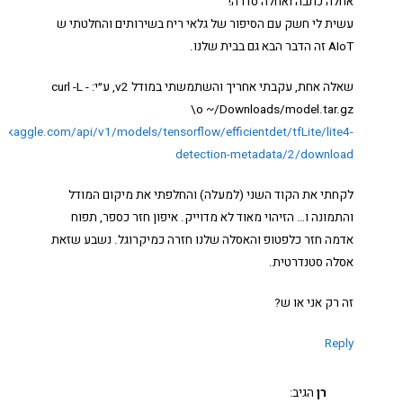
אחלה כתבה ואחלה סדרה!
עשית לי חשק עם הסיפור של גלאי ריח בשירותים והחלטתי ש
AIoT זה הדבר הבא גם בבית שלנו.
שאלה אחת, עקבתי אחריך והשתמשתי במודל v2, ע״י: curl -L -
o ~/Downloads/model.tar.gz\
.kaggle.com/api/v1/models/tensorflow/efficientdet/tfLite/lite4-
detection-metadata/2/download
לקחתי את הקוד השני (למעלה) והחלפתי את מיקום המודל
והתמונה ו… הזיהוי מאוד לא מדוייק. איפון חזר כספר, תפוח
אדמה חזר כלפטופ והאסלה שלנו חזרה כמיקרוגל. נשבע שזאת
אסלה סטנדרטית.
זה רק אני או ש?
Reply
רן
הגיב: