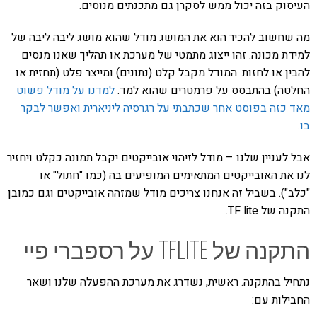
העיסוק בזה יכול ממש לסקרן גם מתכנתים מנוסים.
מה שחשוב להכיר הוא את המושג מודל שהוא מושג ליבה ליבה של
למידת מכונה. זהו ייצוג מתמטי של מערכת או תהליך שאנו מנסים
להבין או לחזות. המודל מקבל קלט (נתונים) ומייצר פלט (תחזית או
החלטה) בהתבסס על פרמטרים שהוא למד.
למדנו על מודל פשוט
מאד כזה בפוסט אחר שכתבתי על רגרסיה ליניארית ואפשר לבקר
בו
.
אבל לעניין שלנו – מודל לזיהוי אובייקטים יקבל תמונה כקלט ויחזיר
לנו את האובייקטים המתאימים המופיעים בה (כמו "חתול" או
"כלב"). בשביל זה אנחנו צריכים מודל שמזהה אובייקטים וגם כמובן
התקנה של TF lite.
התקנה של TFLITE על רספברי פיי
נתחיל בהתקנה. ראשית, נשדרג את מערכת ההפעלה שלנו ושאר
החבילות עם: