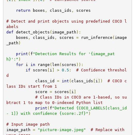
return
 boxes
,
 class_ids
,
 scores

# Detect and print objects using predefined COCO l
abels
def
 detect_objects
(
image_path
):
    boxes
,
 class_ids
,
 scores 
=
 run_inference
(
image
_path
)
print
(
f
"Detection Results for '{image_pat
h}':"
)
for
 i 
in
 range
(
len
(
scores
)):
if
 scores
[
i
]
>
0.5
:
# Confidence threshol
d
            class_id 
=
int
(
class_ids
[
i
])
# COCO c
lass IDs start from 1
            score 
=
 scores
[
i
]
# Class IDs in COCO are 1-based, so su
btract 1 to map to 0-indexed Python list
print
(
f
"Detected {COCO_LABELS[class_id 
- 1]} with confidence {score:.2f}"
)
# Input image path
image_path 
=
"picture-image.jpeg"
# Replace with 