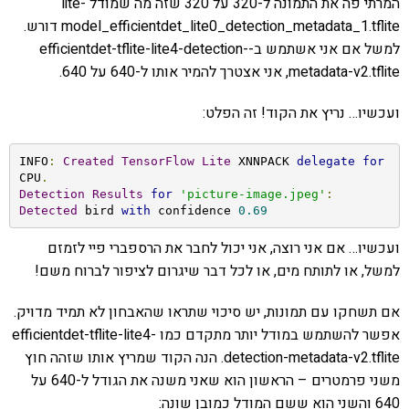
המרתי פה את התמונה ל-320 על 320 שזה מה שמודל lite-
model_efficientdet_lite0_detection_metadata_1.tflite דורש.
למשל אם אני אשתמש ב-efficientdet-tflite-lite4-detection-
metadata-v2.tflite, אני אצטרך להמיר אותו ל-640 על 640.
ועכשיו… נריץ את הקוד! זה הפלט:
INFO
:
Created
TensorFlow
Lite
 XNNPACK 
delegate
for
CPU
.
Detection
Results
for
'picture-image.jpeg'
:
Detected
 bird 
with
 confidence 
0.69
ועכשיו… אם אני רוצה, אני יכול לחבר את הרספברי פיי לזמזם
למשל, או לתותח מים, או לכל דבר שיגרום לציפור לברוח משם!
אם תשחקו עם תמונות, יש סיכוי שתראו שהאבחון לא תמיד מדויק.
אפשר להשתמש במודל יותר מתקדם כמו efficientdet-tflite-lite4-
detection-metadata-v2.tflite. הנה הקוד שמריץ אותו שזהה חוץ
משני פרמטרים – הראשון הוא שאני משנה את הגודל ל-640 על
640 והשני הוא ששם המודל כמובן שונה: