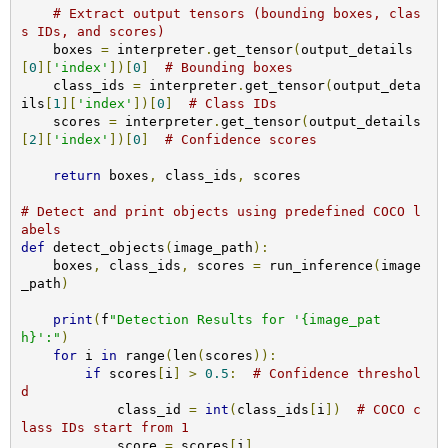
# Extract output tensors (bounding boxes, clas
s IDs, and scores)
    boxes 
=
 interpreter
.
get_tensor
(
output_details
[
0
][
'index'
])[
0
]
# Bounding boxes
    class_ids 
=
 interpreter
.
get_tensor
(
output_deta
ils
[
1
][
'index'
])[
0
]
# Class IDs
    scores 
=
 interpreter
.
get_tensor
(
output_details
[
2
][
'index'
])[
0
]
# Confidence scores
return
 boxes
,
 class_ids
,
 scores

# Detect and print objects using predefined COCO l
abels
def
 detect_objects
(
image_path
):
    boxes
,
 class_ids
,
 scores 
=
 run_inference
(
image
_path
)
print
(
f
"Detection Results for '{image_pat
h}':"
)
for
 i 
in
 range
(
len
(
scores
)):
if
 scores
[
i
]
>
0.5
:
# Confidence threshol
d
            class_id 
=
int
(
class_ids
[
i
])
# COCO c
lass IDs start from 1
            score 
=
 scores
[
i
]