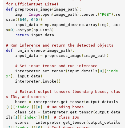
for EfficientDet Lite4)
def
 preprocess_image
(
image_path
):
    img 
=
Image
.
open
(
image_path
).
convert
(
"RGB"
).
re
size
((
640
,
640
))
    input_data 
=
 np
.
expand_dims
(
np
.
array
(
img
),
 axi
s
=
0
).
astype
(
np
.
uint8
)
return
 input_data

# Run inference and return the detected objects
def
 run_inference
(
image_path
):
    input_data 
=
 preprocess_image
(
image_path
)
# Set input tensor and run inference
    interpreter
.
set_tensor
(
input_details
[
0
][
'inde
x'
],
 input_data
)
    interpreter
.
invoke
()
# Extract output tensors (bounding boxes, clas
s IDs, and scores)
    boxes 
=
 interpreter
.
get_tensor
(
output_details
[
0
][
'index'
])[
0
]
# Bounding boxes
    class_ids 
=
 interpreter
.
get_tensor
(
output_deta
ils
[
1
][
'index'
])[
0
]
# Class IDs
    scores 
=
 interpreter
.
get_tensor
(
output_details
[
2
][
'index'
])[
0
]
# Confidence scores