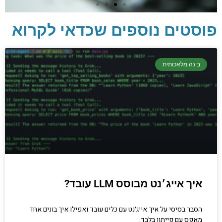
פוסטים נוספים שכדאי לקרוא
יסודות בתכנות
קריפטוגרפיה, ביצועים, אבטחת מידע ומידע
בינה מלאכותית
יסודי וחשוב שגם מתכנתים מנוסים לא תמיד
יודעים.
הכנסו עכשיו
איך אייג׳נט מבוסס LLM עובד?
הסבר בסיסי על איך אייג׳נט עם כלים עובד ואפילו איך בונים אחד
מאפס עם פייתון בלבד.