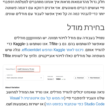
חלק גדול מהדוגמאות מראות איך אנחנו מתחברים למצלמת רספברי
פיי ועושים דברים משוגעים. אני אדגים דווקא עם דוגמה פשוטה
יותר כדי להבהיר כמה זה קל ואיך אפשר לעבוד עם מודלים שונים.
בחירת מודל
נתחיל בעבודה עם מודל לזיהוי תמונה. יש המווווןןןןן מודלים
שאפשר להשתמש בהם. גם ב-Tflite. אנו נשתמש ב-Kaggle כדי
להוריד אותם.
ניכנס לאתר Kaggle ונחפש efficientdet
. נגלה שיש
משפחה של מודלים כאלו לזיהוי אובייקטים. נלחץ על לשונית Tflite
נראה שאנחנו יכולים להוריד מודלים. אנו נוריד את המודל למחשב
שלנו ונעביר לרספברי פיי (
זה ממש קל עם אינטגרציה ל Visual
Studio Code כפי שכתבתי בפוסט הזה
) או ישירות באמצעות curl.