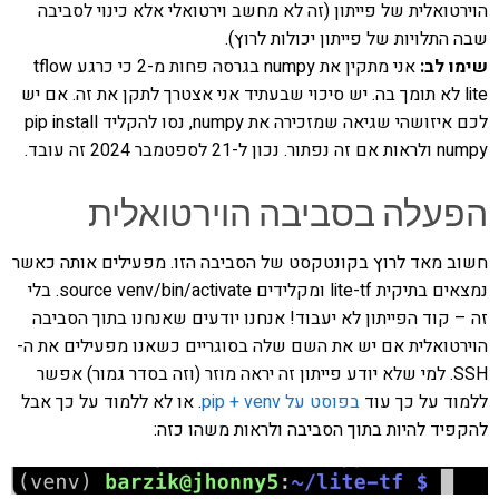
הוירטואלית של פייתון (זה לא מחשב וירטואלי אלא כינוי לסביבה
שבה התלויות של פייתון יכולות לרוץ).
שימו לב:
אני מתקין את numpy בגרסה פחות מ-2 כי כרגע tflow
lite לא תומך בה. יש סיכוי שבעתיד אני אצטרך לתקן את זה. אם יש
לכם איזושהי שגיאה שמזכירה את numpy, נסו להקליד pip install
numpy ולראות אם זה נפתור. נכון ל-21 לספטמבר 2024 זה עובד.
הפעלה בסביבה הוירטואלית
חשוב מאד לרוץ בקונטקסט של הסביבה הזו. מפעילים אותה כאשר
נמצאים בתיקית lite-tf ומקלידים source venv/bin/activate. בלי
זה – קוד הפייתון לא יעבוד! אנחנו יודעים שאנחנו בתוך הסביבה
הוירטואלית אם יש את השם שלה בסוגריים כשאנו מפעילים את ה-
SSH. למי שלא יודע פייתון זה יראה מוזר (וזה בסדר גמור) אפשר
ללמוד על כך עוד
בפוסט על pip + venv
. או לא ללמוד על כך אבל
להקפיד להיות בתוך הסביבה ולראות משהו כזה: