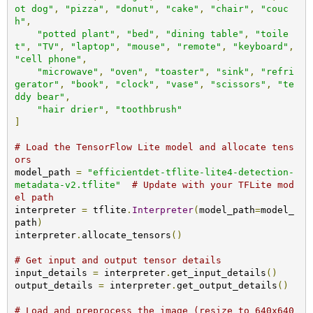
ot dog"
,
"pizza"
,
"donut"
,
"cake"
,
"chair"
,
"couc
h"
,
"potted plant"
,
"bed"
,
"dining table"
,
"toile
t"
,
"TV"
,
"laptop"
,
"mouse"
,
"remote"
,
"keyboard"
,
"cell phone"
,
"microwave"
,
"oven"
,
"toaster"
,
"sink"
,
"refri
gerator"
,
"book"
,
"clock"
,
"vase"
,
"scissors"
,
"te
ddy bear"
,
"hair drier"
,
"toothbrush"
]
# Load the TensorFlow Lite model and allocate tens
ors
model_path 
=
"efficientdet-tflite-lite4-detection-
metadata-v2.tflite"
# Update with your TFLite mod
el path
interpreter 
=
 tflite
.
Interpreter
(
model_path
=
model_
path
)
interpreter
.
allocate_tensors
()
# Get input and output tensor details
input_details 
=
 interpreter
.
get_input_details
()
output_details 
=
 interpreter
.
get_output_details
()
# Load and preprocess the image (resize to 640x640 