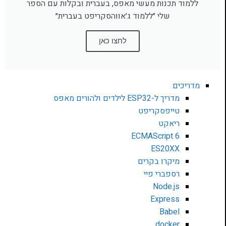
ללמוד תכנות מעשי מאפס, בעברית ובקלות עם הספר
שלי ״ללמוד ג׳אווהסקריפט בעברית״
לחצו כאן
מדריכים
מדריך ל-ESP32 לילדים ולהורים מאפס
טייפסקריפט
ריאקט
ECMAScript 6
ES20XX
מיקרו בקרים
רספברי פיי
Node.js
Express
Babel
docker