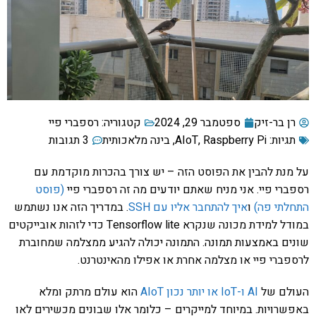
רן בר-זיק
ספטמבר 29, 2024
קטגוריה:
רספברי פיי
תגיות:
Raspberry Pi
,
AIoT
,
בינה מלאכותית
3 תגובות
על מנת להבין את הפוסט הזה – יש צורך בהכרות מוקדמת עם
רספברי פיי. אני מניח שאתם יודעים מה זה רספברי פיי
(פוסט
התחלתי פה)
ו
איך להתחבר אליו עם SSH
. במדריך הזה אנו נשתמש
במודל למידת מכונה שנקרא Tensorflow lite כדי לזהות אובייקטים
שונים באמצעות תמונה. התמונה יכולה להגיע ממצלמה שמחוברת
לרספברי פיי או מצלמה אחרת או אפילו מהאינטרנט.
העולם של
AI ו-IoT או יותר נכון AIoT
הוא עולם מרתק ומלא
באפשרויות. במיוחד למייקרים – כלומר אלו שבונים מכשירים לאו