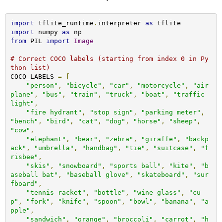
import
 tflite_runtime
.
interpreter 
as
import
 numpy 
as
from
 PIL 
import
Image
# Correct COCO labels (starting from index 0 in Py
thon list)
COCO_LABELS 
=
[
"person"
,
"bicycle"
,
"car"
,
"motorcycle"
,
"air
plane"
,
"bus"
,
"train"
,
"truck"
,
"boat"
,
"traffic 
light"
,
"fire hydrant"
,
"stop sign"
,
"parking meter"
,
"bench"
,
"bird"
,
"cat"
,
"dog"
,
"horse"
,
"sheep"
,
"cow"
,
"elephant"
,
"bear"
,
"zebra"
,
"giraffe"
,
"backp
ack"
,
"umbrella"
,
"handbag"
,
"tie"
,
"suitcase"
,
"f
risbee"
,
"skis"
,
"snowboard"
,
"sports ball"
,
"kite"
,
"b
aseball bat"
,
"baseball glove"
,
"skateboard"
,
"sur
fboard"
,
"tennis racket"
,
"bottle"
,
"wine glass"
,
"cu
p"
,
"fork"
,
"knife"
,
"spoon"
,
"bowl"
,
"banana"
,
"a
pple"
,
"sandwich"
,
"orange"
,
"broccoli"
,
"carrot"
,
"h