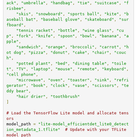
ack"
,
"umbrella"
,
"handbag"
,
"tie"
,
"suitcase"
,
"f
risbee"
,
"skis"
,
"snowboard"
,
"sports ball"
,
"kite"
,
"b
aseball bat"
,
"baseball glove"
,
"skateboard"
,
"sur
fboard"
,
"tennis racket"
,
"bottle"
,
"wine glass"
,
"cu
p"
,
"fork"
,
"knife"
,
"spoon"
,
"bowl"
,
"banana"
,
"a
pple"
,
"sandwich"
,
"orange"
,
"broccoli"
,
"carrot"
,
"h
ot dog"
,
"pizza"
,
"donut"
,
"cake"
,
"chair"
,
"couc
h"
,
"potted plant"
,
"bed"
,
"dining table"
,
"toile
t"
,
"TV"
,
"laptop"
,
"mouse"
,
"remote"
,
"keyboard"
,
"cell phone"
,
"microwave"
,
"oven"
,
"toaster"
,
"sink"
,
"refri
gerator"
,
"book"
,
"clock"
,
"vase"
,
"scissors"
,
"te
ddy bear"
,
"hair drier"
,
"toothbrush"
]
# Load the TensorFlow Lite model and allocate tens
ors
model_path 
=
"lite-model_efficientdet_lite0_detect
ion_metadata_1.tflite"
# Update with your TFLite 
model path