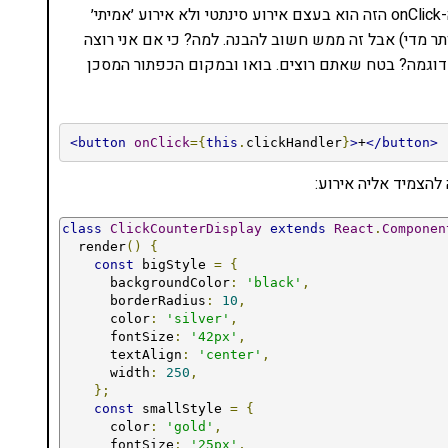
ולא ב-HTML. בסוף הכל מרונדר לג׳אווהסקריפט אבל ה-onClick הזה הוא בעצם אירוע סינתטי ולא אירוע ׳אמיתי׳
אחפור יותר מדי) אבל זה ממש חשוב להבנה. למה? כי אם אני רוצה
ם דוגמה? בטח שאתם רוצים. בואו ובמקום הכפתור המסכן
<button
onClick
={
this
.
clickHandler
}
>
+
</button>
להצמיד אליה אירוע:
class
ClickCounterDisplay
extends
React
.
Componen
  render
()
{
const
 bigStyle 
=
{
      backgroundColor
:
'black'
,
      borderRadius
:
10
,
      color
:
'silver'
,
      fontSize
:
'42px'
,
      textAlign
:
'center'
,
      width
:
250
,
};
const
 smallStyle 
=
{
      color
:
'gold'
,
      fontSize
:
'25px'
,