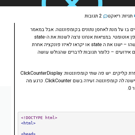
תגיות:
ריאקט
2 תגובות
ל איך אנחנו משתמשים בו על מנת לאחסן נתונים בקומפוננטה. אבל במאמר
הקודם הראינו איך אנחנו מפעילים מתודה כל שניה באופן אוטומטי. במציאות אנחנו נרצה לשנות את ה-state
באמצעות פעולות של הגולש. למשל קליקים שיעשו משהו – ישנו את ה state או יקראו לאיזו פונקציה אחרת
חרת – אנחנו צריכים אירועים – כלומר תגובות לדברים שהגולש עושה
איך נדגים? תסתכלו על אפליקצית הריאקט הזו. היא סופרת קליקים. יש פה שתי קומפוננטות: ClickCounterDisplay
שאחראית על התצוגה ועל ה-CSS ובתוכה, הס-פן-תעיר ישנה לה קומפוננטה זעירה בשם ClickCounter. כרגע מה
<!DOCTYPE html>
<html>
<head>