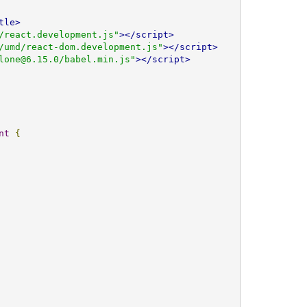
tle>
/react.development.js"
></script>
/umd/react-dom.development.js"
></script>
lone@6.15.0/babel.min.js"
></script>
nt
{