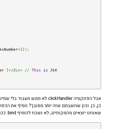
ksNumber
+
1
});
er 
}<
/div> /
/
This
is
 JSX

שאנחנו יוצאים מהסקופינג, לא נשכח להוסיף bind. ככה הכל נראה: