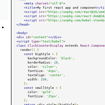
<meta
charset
=
"utf-8"
>
<title>
My first react app and component
</ti
<script
src
=
"https://unpkg.com/react@16/umd
<script
src
=
"https://unpkg.com/react-dom@16
<script
src
=
"https://unpkg.com/babel-standa
</head>
<body>
<div
id
=
"content"
></div>
<script
type
=
"text/babel"
>
class
ClickCounterDisplay
 extends 
React
.
Compone
  render
()
{
const
 bigStyle 
=
{
      backgroundColor
:
'black'
,
      borderRadius
:
10
,
      color
:
'silver'
,
      fontSize
:
'42px'
,
      textAlign
:
'center'
,
      width
:
250
,
};
const
 smallStyle 
=
{
      color
:
'gold'
,
      fontSize
:
'25px'
,
};
return
<
div style
={
bigStyle
}>