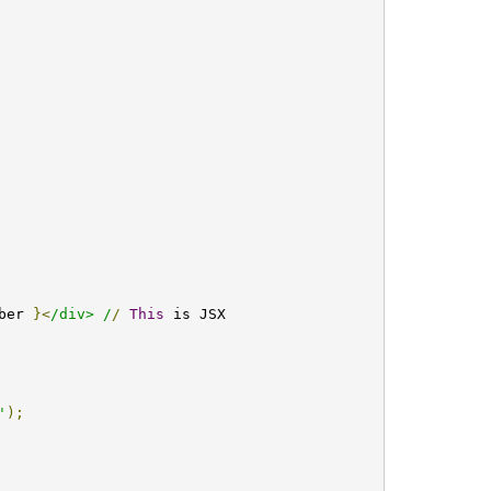
ber 
}<
/div> /
/
This
 is JSX

'
);