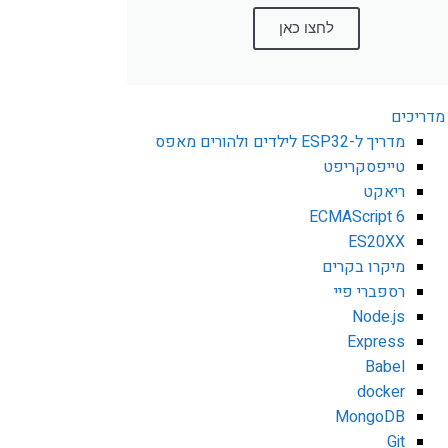
לחצו כאן
מדריכים
מדריך ל-ESP32 לילדים ולהורים מאפס
טייפסקריפט
ריאקט
ECMAScript 6
ES20XX
מיקרו בקרים
רספברי פיי
Node.js
Express
Babel
docker
MongoDB
Git