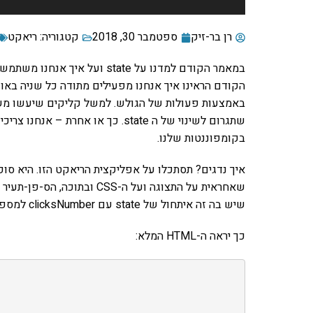
רן בר-זיק
ספטמבר 30, 2018
קטגוריה:
ריאקט
במאמר הקודם למדנו על state וע
שתגרום לשינוי של ה state. כך או א
בקומפוננטות שלנו.
שיש בה זה איתחול של state עם clicksNumber למספר 0.
כך יראה ה-HTML המלא: