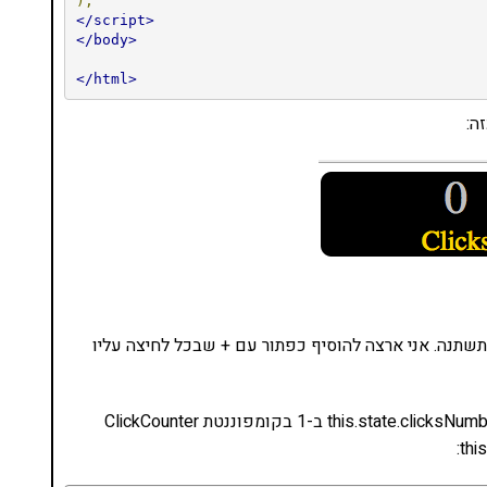
);
</script>
</body>
</html>
ה:
שתנה. אני ארצה להוסיף כפתור עם + שבכל לחיצה עליו
הדבר הראשון שאני אוסיף הוא מתודה שתעלה את ה-this.state.clicksNumber ב-1 בקומפוננטת ClickCounter