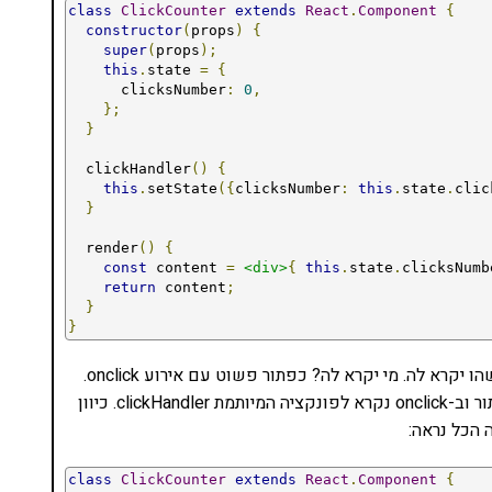
class
ClickCounter
extends
React
.
Component
{
constructor
(
props
)
{
super
(
props
);
this
.
state 
=
{
      clicksNumber
:
0
,
};
}
  clickHandler
()
{
this
.
setState
({
clicksNumber
:
this
.
state
.
clic
}
  render
()
{
const
 content 
=
<div>
{
this
.
state
.
clicksNumb
return
 content
;
}
}
אבל הפונקציה clickHandler לא ממש תעבוד בלי שמישהו יקרא לה. מי יקרא לה? כפתור פשוט עם אירוע onclick.
כן, כן. נכון שחשבתם שזה יותר מסובך? נוסיף את הכפתור וב-onclick נקרא לפונקציה המיותמת clickHandler. כיוון
class
ClickCounter
extends
React
.
Component
{