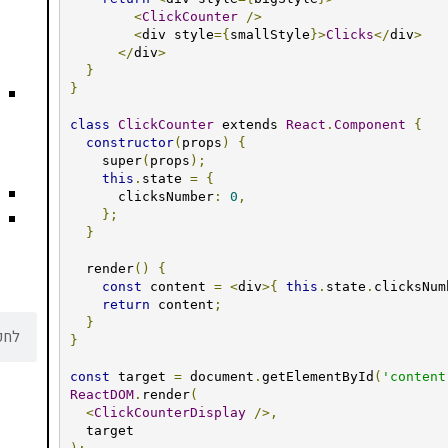
<
ClickCounter
/>
<
div style
={
smallStyle
}>
Clicks
</
div
>
</
div
>
}
}
class
ClickCounter
 extends 
React
.
Component
{
constructor
(
props
)
{
    super
(
props
);
this
.
state 
=
{
      clicksNumber
:
0
,
};
}
  render
()
{
const
 content 
=
<
div
>{
this
.
state
.
clicksNum
return
 content
;
}
}
const
 target 
=
 document
.
getElementById
(
'content
ReactDOM
.
render
(
<
ClickCounterDisplay
/>,