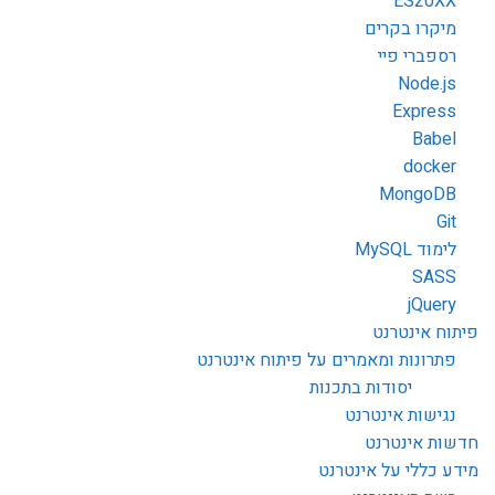
ES20XX
מיקרו בקרים
רספברי פיי
Node.js
Express
Babel
docker
MongoDB
Git
לימוד MySQL
SASS
jQuery
פיתוח אינטרנט
פתרונות ומאמרים על פיתוח אינטרנט
יסודות בתכנות
נגישות אינטרנט
חדשות אינטרנט
מידע כללי על אינטרנט