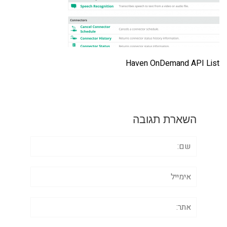
Haven OnDemand API List
השארת תגובה
שם:
אימייל
אתר: