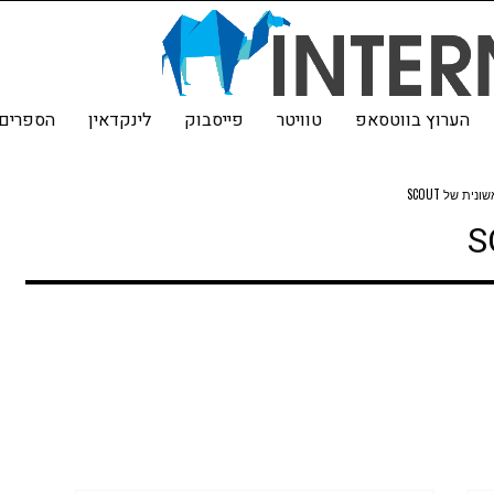
הערוץ בווטסאפ
טוויטר
פייסבוק
לינקדאין
הספרים 
ית של SCOUT