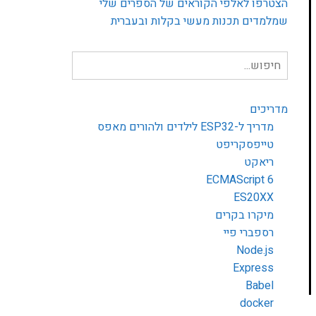
הצטרפו לאלפי הקוראים של הספרים שלי
שמלמדים תכנות מעשי בקלות ובעברית
חיפוש
עבור:
מדריכים
מדריך ל-ESP32 לילדים ולהורים מאפס
טייפסקריפט
ריאקט
ECMAScript 6
ES20XX
מיקרו בקרים
רספברי פיי
Node.js
Express
Babel
docker