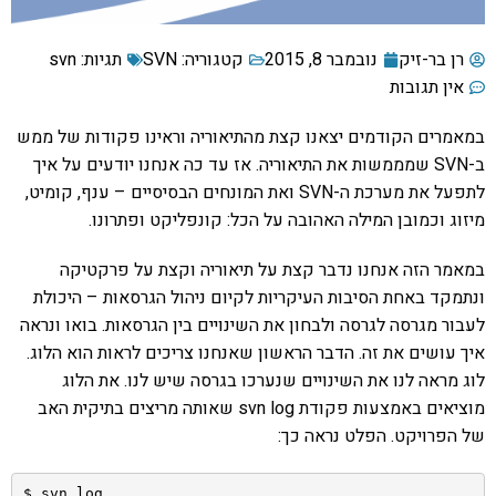
רן בר-זיק
נובמבר 8, 2015
קטגוריה:
SVN
תגיות:
svn
אין תגובות
במאמרים הקודמים יצאנו קצת מהתיאוריה וראינו פקודות של ממש
ב-SVN שמממשות את התיאוריה. אז עד כה אנחנו יודעים על איך
לתפעל את מערכת ה-SVN ואת המונחים הבסיסיים – ענף, קומיט,
מיזוג וכמובן המילה האהובה על הכל: קונפליקט ופתרונו.
במאמר הזה אנחנו נדבר קצת על תיאוריה וקצת על פרקטיקה
ונתמקד באחת הסיבות העיקריות לקיום ניהול הגרסאות – היכולת
לעבור מגרסה לגרסה ולבחון את השינויים בין הגרסאות. בואו ונראה
איך עושים את זה. הדבר הראשון שאנחנו צריכים לראות הוא הלוג.
לוג מראה לנו את השינויים שנערכו בגרסה שיש לנו. את הלוג
מוציאים באמצעות פקודת svn log שאותה מריצים בתיקית האב
של הפרויקט. הפלט נראה כך: