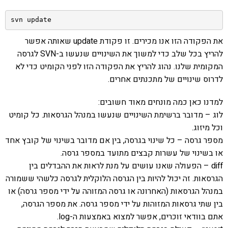
svn update
את הפקודה הזו אנו מכירים. זו פקודת update שאותה אפשר
להריץ בכל שלב כדי למשוך את השינויים שנעשו ב-SVN לגרסה
המקומית שלנו. נהוג להריץ את הפקודה הזו לפני הקומיט כדי לא
לדרוס שינויים של מתכנתים אחרים.
למדנו כאן כמה מונחים מאוד חשובים:
לוג – מדובר ברשימת השינויים שנעשו במנהל הגרסאות. כל קומיט
וכל מיזוג.
מספר גרסה – כל שינוי בגרסה, בין אם מדובר בשינוי של קובץ אחד
או בשינוי של עשרות קבצים מתועד במספר גרסה.
diff – הפעולה שאנו עושים על מנת לראות את ההבדלים בין
הגרסאות. זה יכול להיות בין הגרסה הלוקלית לגרסה כלשהי ששמורה
במנהל הגרסאות (האחרונה או גרסה המזוהה על ידי מספר גרסה) או
בין שתי גרסאות המזוהות על ידי מספר גרסה. את מספר הגרסה,
אתם בוודאי זוכרים, אפשר למצוא באמצעות ה-log.