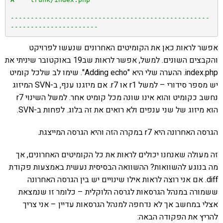
--------------------------------------------------
אפשר לראות כאן את הקומיטים האחרונים שנעשו לפרויקט
והקבצים השונים. למשל, אפשר לראות שב19 באוקטובר שיניתי את
index.php. ההערה שלי היא "Adding echo". שימו לב שלכל קומיט
יש מספר סידורי – למשל r1 או r7. אם מיזגנו ענף, ב-SVN המיזוג
נחשב כקומיט והוא אינו שונה מכל קומיט אחר. למשל השינוי r7
הוא מיזוג של שני ענפים ולא רואים את זה בלוג. לפחות ב-SVN.
הגרסה האחרונה היא r7 במקרה הזה והיא הגרסה המייצגת.
זה מעולה שאנחנו יכולים לראות את כל הקומיטים האחרונים, אך
מה בנוגע להשוואות? ההשוואה הבסיסית נעשית באמצעות פקודת
diff. אם אני רוצה לראות אילו שינויים יש בין הגרסה האחרונה
ששמורה במנהל הגרסאות לגרסה הלוקלית – כלומר זו שנמצאת
אצלי במחשב אך לא נדחפה למנהל הגרסאות עדיין – אני צריך
להריץ את הפקודה הבאה: