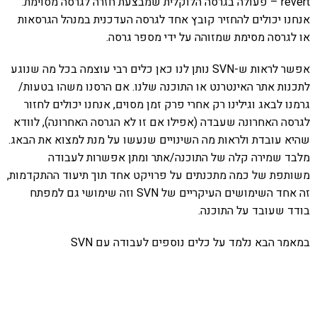
revert – פעולה בגרסה הלוקלית שמבצעת חזרה לגרסה מסוימת.
אנחנו יכולים להחזיר קובץ אחד לגרסה העדכנית במנהל הגרסאות
או לגרסה מסימת שמזוהה על ידי מספר גרסה.
אפשר לראות ש-SVN נותן לנו כאן כלים רבי עוצמה בכל מה שנוגע
לתכנות אתר האינטרנט או התוכנה שלנו. אם הרסנו משהו בטעות/
גרמנו לבאג וגילינו רק אחרי פרק זמן מסוים, אנחנו יכולים לחזור
לגרסה האחרונה שעבדה (אפילו אם זו לא הגרסה האחרונה), לוודא
שהיא עובדת ולראות מה השינויים שנעשו על מנת למצוא את הבאג.
מלבד שמירה קלה של התוכנה/אתר ומתן אפשרות לעבודה
משותפת של כמה מתכנתים על פרויקט אחד תוך תיעוד ההתקדמות,
זה אחד השימושים העיקריים של SVN וזה שימושי גם למפתח
בודד שעובד על התוכנה.
במאמר הבא נלמד על כלים נוספים לעבודה עם SVN
אהבתם את התוכן שלי? נסו את