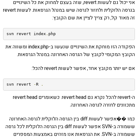
אני יכול גם לעשות revert, שזה בעצם למחוק את כל השינויים
בגרסה הלוקלית ולחזור לגרסה שיש במנהל הגרסאות. לעשות revert
זה מאוד קל, רק צריך לציין את שם הקובץ:
svn revert index
.
php
הפקודה הזו מוחקת את השינויים שנעשו ב-index.php ומשווה את
הקובץ המקומי לקובץ של הגרסה האחרונה במנהל הגרסאות.
אם יש יותר מקובץ אחד, אפשר לעשות revert להכל:
svn revert 
-
R 
.
ה-revert להכל נקרא גם revert head. כשאומרים revert head
מתכוונים לחזרה לגרסה האחרונה.
כמו ��אפשר לעשות diff בין הגרסה הלוקלית לגרסה האחרונה
ששמורה ב-SVN אפשר לעשות diff בין הגרסה הלוקלית לכל גרסה
ששמורה ב-SVN. את הגרסאות אנו מזהים באמצעות המספרים