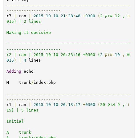
--------------------------------------------------
----------------------
(ב
', 12 אוק 2
0300
+
48
:
28
:
21
10
-
10
-
2015
|
 ran 
|
r7 
015) | 2 lines

Making it decisive 

--------------------------------------------------
----------------------

r2 | ran | 2015-10-10 20:33:16 +0300 (ש'
,
10
אוק
2
015
)
|
4
 lines

Adding
 echo

M    trunk
/
index
.
php

--------------------------------------------------
----------------------
(ו
', 9 אוק 20
0300
+
17
:
13
:
20
10
-
10
-
2015
|
 ran 
|
r1 
15) | 5 lines

Initial

A    trunk

A    trunk/index.php
