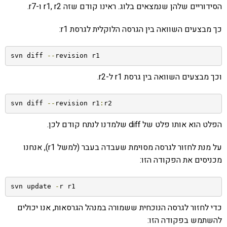
הסידוריים שלהן שנמצאים בלוג. ראינו קודם שזה r1, r2 ו-r7.
כך מבצעים השוואה בין הגרסה הלוקלית לגרסת r1:
svn diff 
--
revision r1
וכך מבצעים השוואה בין גרסת r1 ל-r2.
svn diff 
--
revision r1
:
r2
הפלט הוא אותו פלט של diff שלמדנו לנתח קודם לכן.
על מנת לחזור לגרסה מסוימת שעבדה בעבר (למשל r1), אנחנו
מכניסים את הפקודה הזו:
svn update 
-
r r1
כדי לחזור לגרסה הנוכחית ששמורה במנהל הגרסאות, אנו יכולים
להשתמש בפקודה הזו: