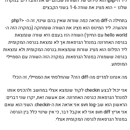
ליד ה-@@ הוא פירוט של השורות שבהם יש את ההבדלים. במקרה
שלנו – הוא מציג את שורה 1-6 בשני הקבצים.
בתחילה ה-diff מראה כמה שורות שאין בהם שינוי, זה ה- <?php
וההערה. ליד המינוס הוא מציג את השורה שנמחקה (במקרה הזה ה-
hello world עם החיוך) השורה הזו בעצם היא שורה שנמצאת
בגרסה האחרונה במנהל הגרסאות אך לא נמצאת בגרסה המקומית.
ליד הפלוס הוא מציג שורות שנמצאות בגרסה המקומית ולא נמצאות
בגרסה ששמורה במנהל הגרסאות. במקרה הזה השורה עם הסמיילי
המופתע.
מה אנחנו למדים מה-diff הזה? שהחלפתי את הסמיילי, זה הכל!
אני יכול לבצע checkin לקוד שנמצא אצלי במחשב ולהכניס אותו
למנהל הגרסאות כגרסה האחרונה. אם אעשה זאת, יקרו שני דברים:
הראשון הוא שב-svn log אני אראה את ה-checkin. השני הוא שאם
אני אריץ svn diff אני לא אקבל דבר, כי אין שינוי כלל בין הגרסה
במנהל הגרסאות לגרסה המקומית אצלי.