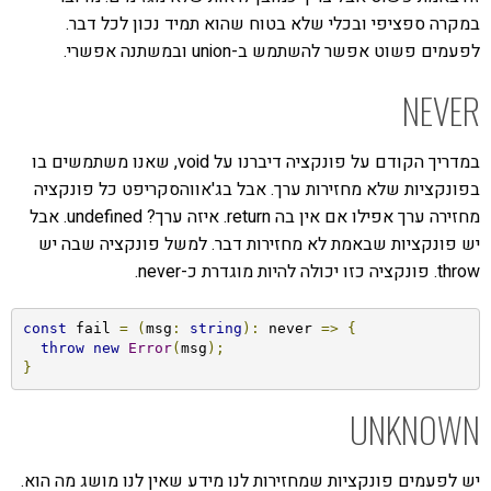
במקרה ספציפי ובכלי שלא בטוח שהוא תמיד נכון לכל דבר.
לפעמים פשוט אפשר להשתמש ב-union ובמשתנה אפשרי.
NEVER
במדריך הקודם על פונקציה דיברנו על void, שאנו משתמשים בו
בפונקציות שלא מחזירות ערך. אבל בג'אווהסקריפט כל פונקציה
מחזירה ערך אפילו אם אין בה return. איזה ערך? undefined. אבל
יש פונקציות שבאמת לא מחזירות דבר. למשל פונקציה שבה יש
throw. פונקציה כזו יכולה להיות מוגדרת כ-never.
const
 fail 
=
(
msg
:
string
):
 never 
=>
{
throw
new
Error
(
msg
);
}
UNKNOWN
יש לפעמים פונקציות שמחזירות לנו מידע שאין לנו מושג מה הוא.