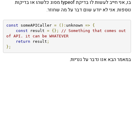
בו, אני חייב לעשות לו בדיקת typeof מסוג כלשהו או בדיקות
נוספות. אני לא יודע שום דבר על מה שחוזר.
const
 someAPICaller 
=
():
unknown 
=>
{
const
 result 
=
{};
// Something that comes out 
of API. it can be WHATEVER
return
 result
;
};
במאמר הבא אנו נדבר על גנריות.
אהבתם את התוכן שלי? נסו את
ספרי הלימוד שלי
פרויקט ספרי לימוד התכנות שלי עם אלפי קוראים
ותמיכה של חברות מובילות נועד לאפשר לכל אחד ואחת
ללמוד תכנות מעשי