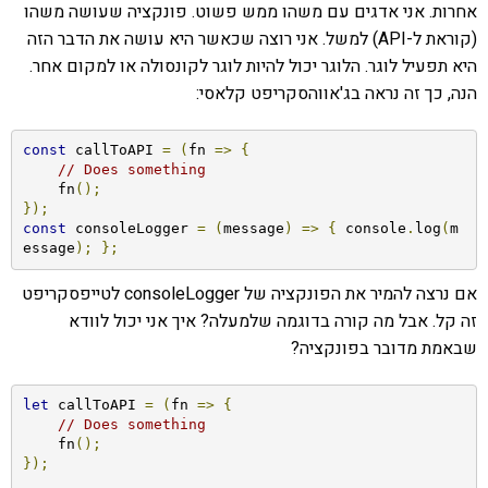
אחרות. אני אדגים עם משהו ממש פשוט. פונקציה שעושה משהו
(קוראת ל-API) למשל. אני רוצה שכאשר היא עושה את הדבר הזה
היא תפעיל לוגר. הלוגר יכול להיות לוגר לקונסולה או למקום אחר.
הנה, כך זה נראה בג'אווהסקריפט קלאסי:
const
 callToAPI 
=
(
fn 
=>
{
// Does something
    fn
();
});
const
 consoleLogger 
=
(
message
)
=>
{
 console
.
log
(
m
essage
);
};
אם נרצה להמיר את הפונקציה של consoleLogger לטייפסקריפט
זה קל. אבל מה קורה בדוגמה שלמעלה? איך אני יכול לוודא
שבאמת מדובר בפונקציה?
let
 callToAPI 
=
(
fn 
=>
{
// Does something
    fn
();
});