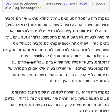
let
 consoleLogger 
=
(
message
:
string
):
void
=>
{
cons
ole
.
log
(
message
)};
במקרה הזה טייפסקריפט מאפשרת לי לוודא מראש איך הפונקציה
נראית וזה חשוב. אני לא רוצה למשל שמתכנת אחר (או אני בעתיד)
יתפתה להעביר שם פונקציה שלא מבצעת לוגינג אלא משהו אחר כי
זה פתח לבעיות. לא מעט פעמים מתכנתים, כלומר אני, השתמשתי
בהאק כזה – יש לי איזה hook שקורא לפונקציה כלשהי? אני
אשתמש בו למרות שהוא לא מיועד לזה. מתכנת אחר הגיע ומחק את
ה-hook או העביר אותו למקום אחר (כי זה hook שמיועד
לדוקומנטציה, אז אפילו נניח שהוא בדק שכל ה��קרים של
הדוקומנטציה קורים) – אז יש לנו בעיה. אלא אם כן הקפדתי על
בדיקות וכו' – אבל זה בדיוק מה שאמרנו שטייפסקריפט נועד
למנוע – בעיות במקרים שאין בדיקות.
במקרה הזה וידוא של חתימה לפונקציה שאני מקבל כארגומנט
פשוט מונעת בעיות. בואו ונראה איך עושים את זה. בגדול – בדיוק
כמו סוג מידע פרימיטיבי, רק שכאן ההגדרה של הפונקציה באה
בצורת פונקצית חץ.