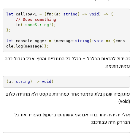
let
 callToAPI 
=
(
fn
:(
a
:
string
)
=>
void
)
=>
{
// Does something
    fn
(
'someString'
);
};
let
 consoleLogger 
=
(
message
:
string
):
void
=>
{
cons
ole
.
log
(
message
)};
זה יכול להראות מבלבל – בגלל כל הסוגריים והחץ. אבל בגדול ככה
נראית חתימה:
(
a
:
string
)
=>
void
)
פונקציה שמקבלת פרמטר אחד כמחרוזת טקסט ולא מחזירה כלום
(void).
אולי זה יהיה יותר ברור אם אני אשתמש ב-type ואפריד את כל
הברדק הזה עבורכם: