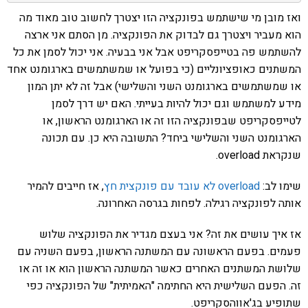
ואז מובן מי שישתמש בפונקציה הזו יצטרך לחשוב טוב מאוד מה
הוא מעביר ויצטרך גם לבדוק את הפונקציה. מן הסתם אני ארצה
להשתמש פה בטייפסקריפט אבל אני בבעיה. אני יכול לסמן את כל
המשתנים כאופציונליים (כי בפועל או שמשתמשים בארגומנט אחד
או שמשתמשים בארגומנט השני והשלישי) אבל זה לא יתן המון
מידע למשתמש וגם יכול להיות בעייתי. האם יש דרך לסמן
לטייפסקריפט שבפונקציה הזו זה או הארגומנט הראשון, או
הארגומנט השני והשלישי ביחד? התשובה היא כן. עם תכונה
שנקראת overload.
שימו לב:
overload לא עובד עם פונקצית חץ
, אז חייבים להמיר
אותה לפונקציה רגילה. לפחות בגרסה האחרונה.
אז איך עושים את זה? אני בעצם מגדיר את הפונקציה שלוש
פעמים. בפעם הראשונה עם המשתנה הראשון, בפעם השניה עם
שלושת המשתנים האחרים כאשר המשתנה הראשון הוא או זה או
זה. הפעם השלישית היא החתימה "האמיתית" של הפונקציה כפי
שתופיע בג'אווהסקריפט.