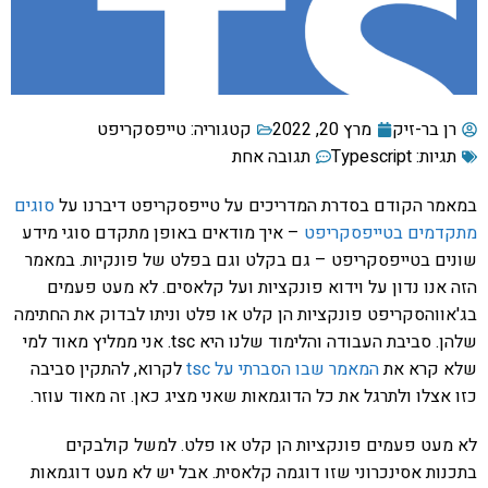
רן בר-זיק
מרץ 20, 2022
קטגוריה:
טייפסקריפט
תגיות:
Typescript
תגובה אחת
במאמר הקודם בסדרת המדריכים על טייפסקריפט דיברנו על
סוגים
מתקדמים בטייפסקריפט
– איך מודאים באופן מתקדם סוגי מידע
שונים בטייפסקריפט – גם בקלט וגם בפלט של פונקיות. במאמר
הזה אנו נדון על וידוא פונקציות ועל קלאסים. לא מעט פעמים
בג'אווהסקריפט פונקציות הן קלט או פלט וניתו לבדוק את החתימה
שלהן. סביבת העבודה והלימוד שלנו היא tsc. אני ממליץ מאוד למי
שלא קרא את
המאמר שבו הסברתי על tsc
לקרוא, להתקין סביבה
כזו אצלו ולתרגל את כל הדוגמאות שאני מציג כאן. זה מאוד עוזר.
לא מעט פעמים פונקציות הן קלט או פלט. למשל קולבקים
בתכנות אסינכרוני שזו דוגמה קלאסית. אבל יש לא מעט דוגמאות