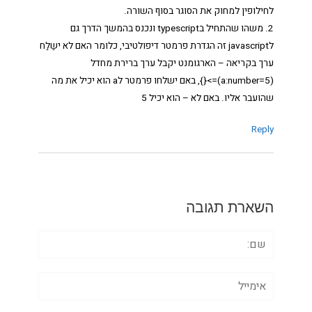
לחילופין למחוק את הסוגר בסוף השורה.
2. משהו שהתחיל בtypescript ונכנס בהמשך הדרך גם
לjavascript זה הגדרת פרמטר דיפולטיבי, כלומר האם לא ישַלַח
ערך בקריאה – הארגומנט יקבל ערך ברירת מחדל
(a:number=5)=>{}, באם ישלחו פרמטר לa הוא יכיל את מה
שהועבר אליו. באם לא – הוא יכיל 5
Reply
השארת תגובה
שם:
אימייל