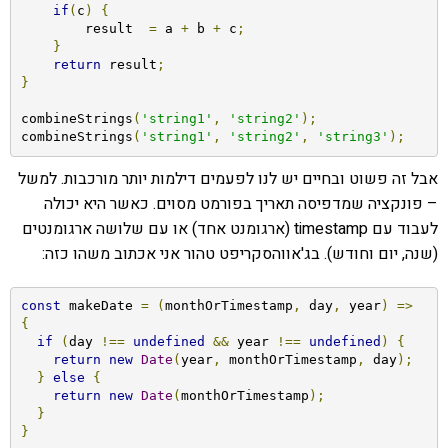
if
(
c
)
{
        result  
=
 a 
+
 b 
+
 c
;
}
return
 result
;
}
combineStrings
(
'string1'
,
'string2'
);
combineStrings
(
'string1'
,
'string2'
,
'string3'
);
אבל זה פשוט ובחיים יש לנו לפעמים דילמות יותר מורכבות. למשל
– פונקציה שמדפיסה תאריך בפורמט מסוים. כאשר היא יכולה
לעבוד עם timestamp (ארגומנט אחד) או עם שלושה ארגומנטים
(שנה, יום וחודש). בג'אווהסקריפט טהור אני אכתוב משהו כזה:
const
 makeDate 
=
(
monthOrTimestamp
,
 day
,
 year
)
=>
{
if
(
day 
!==
undefined
&&
 year 
!==
undefined
)
{
return
new
Date
(
year
,
 monthOrTimestamp
,
 day
);
}
else
{
return
new
Date
(
monthOrTimestamp
);
}
}