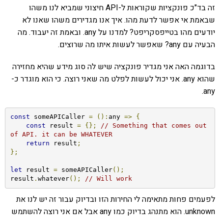
זה בד"כ פונקציות שקוראות ל-API חיצוני שמביא לנו משהו
שבאמת אי אפשר לדעת מהו. איך אנו מגדירים משהו שאנו לא
יודעים מהו בטייפסקריפט? למדנו על any. ובאמת זה יעבוד. מה
הבעיה עם any? שאפשר לעשות איתו מה שרוצים.
בדוגמה האה אני מגדיר פונקציה שיש לה סוג מידע שהיא מחזירה
שהוא any. אני יכול לעשות לפלט מה שאני רוצה. כי הוא מוגדר כ-
any.
const
 someAPICaller 
=
():
any 
=>
{
const
 result 
=
{};
// Something that comes out 
of API. it can be WHATEVER
return
 result
;
};
let
 result 
=
 someAPICaller
();
result
.
whatever
();
// Will work
לפעמים פחות מתאימה לי החירות הזו ובדיוק עבור זה יש לנו את
unknown. הוא מתנהג בדיוק כמו any אבל אם אני רוצה להשתמש