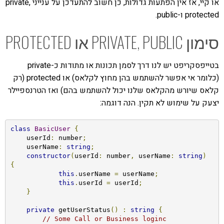
או קיי, אז אין הפתעות גדולות, כן חשוב להתעדכן על ענייני private,
protected ו-public.
סימון PRIVATE, PUBLIC או PROTECTED
בטייפסקריפט יש לנו דרך לסמן תכונות או מתודות כ-private
(כלומר אי אפשר להשתמש בהן מחוץ לקלאס) או protected (רק
קלאס שיורש מהקלאס שלנו יכול להשתמש בהם) ואז הטרנספיילר
יצעק על שימוש לא תקין. הנה דוגמה:
class
BasicUser
{
    userId
:
 number
;
    userName
:
string
;
constructor
(
userId
:
 number
,
 userName
:
string
)
{
this
.
userName 
=
 userName
;
this
.
userId 
=
 userId
;
}
private
 getUserStatus
()
:
string
{
// Some Call or Business loginc