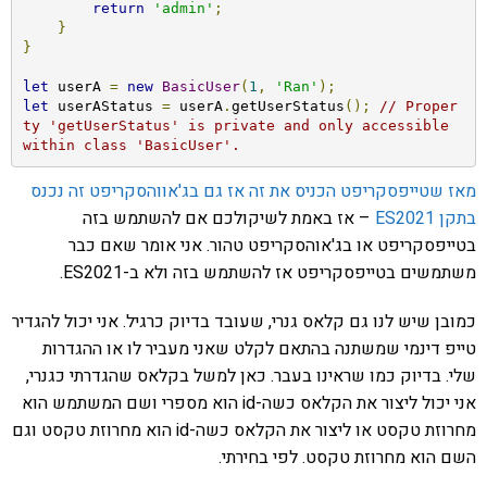
return
'admin'
;
}
}
let
 userA 
=
new
BasicUser
(
1
,
'Ran'
);
let
 userAStatus 
=
 userA
.
getUserStatus
();
// Proper
ty 'getUserStatus' is private and only accessible 
within class 'BasicUser'.
מאז שטייפסקריפט הכניס את זה אז גם בג'אווהסקריפט זה נכנס
בתקן ES2021
– אז באמת לשיקולכם אם להשתמש בזה
בטייפסקריפט או בג'אוהסקריפט טהור. אני אומר שאם כבר
משתמשים בטייפסקריפט אז להשתמש בזה ולא ב-ES2021.
כמובן שיש לנו גם קלאס גנרי, שעובד בדיוק כרגיל. אני יכול להגדיר
טייפ דינמי שמשתנה בהתאם לקלט שאני מעביר לו או ההגדרות
שלי. בדיוק כמו שראינו בעבר. כאן למשל בקלאס שהגדרתי כגנרי,
אני יכול ליצור את הקלאס כשה-id הוא מספרי ושם המשתמש הוא
מחרוזת טקסט או ליצור את הקלאס כשה-id הוא מחרוזת טקסט וגם
השם הוא מחרוזת טקסט. לפי בחירתי.