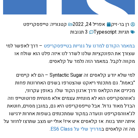
רן בר-זיק
אפריל 24, 2022
קטגוריה:
טייפסקריפט
תגיות:
Typescript
3 תגובות
במאמר הקודם למדנו על גנריות בטייפסקריפט
– דרך לאפשר למי
שצורך את הפונקציות שלנו לשדר לנו איזה פלט הוא שולח או
מקווה לקבל. במאמר הזה נלמד על קלאסים.
למי שלא יודע קלאסים זה Syntactic Sugar – הם לא קיימים
"באמת". גם מתכנתי ריאקט שהצטרפו בשנים האחרונות פחות
מכירים את הקלאס ודרך ארגון הקוד שלו. באופן עקרוני,
ג'אווהסקריפט הוא לא מונחית עצמים אלא מונחית פרוטוטייפ וזה
הבדל מאוד גדול. אבל טייפסקריפט היא גם, במובן מסוים, חוטאת
לג'אווהסקריפט ונועדה במקור שמתכנתים בשפות אחרות ירגישו
איתה יותר בנוח. אז קלאסים איט איז! אולי יש מצב שתרצו לחזור על
מה זה קלאסים ב
מדריך שלי על ES6 Class
.