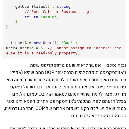
    getUserStatus
()
:
string
{
// Some Call or Business logic
return
'admin'
;
}
}
let
 userA 
=
new
User
(
1
,
'Ran'
);
userA
.
userId 
=
5
;
// Cannot assign to 'userId' bec
ause it is a read-only property.
ובזה נסכם – אפשר לראות שעם טייפסקריפט שפת
ג'אווהסקריפט הופכת להיות הרבה יותר OOP ממה שהיא (אפילו
שבשנים האחרונות היא ממש זזה לכיוון הזה למרות שבבסיסה היא
פרוטוטייפ בייס). אם אתם מתכנתי פרונט אנד ובדגש על ריאקט
מודרני, סביר להניח שהתייחסתם למאמר הזה בשיעמום קל, אם
בכלל הגעתם לפה. מתכנתי ג'אווהסקריפט אחרים דווקא יהנו ואני
בטוח שאם יש לכם רקע בשפות אחרות של OOP, יותר סטנדרטיות,
זה מאוד מאוד ייראה לכם מוכר.
במאמר הבא אנו נדון על Declaration Files. שזו הדרך לתאר את