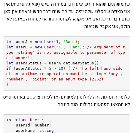
שהמשתנים שהוא דורש יגיעו וכן במתודה שיש (שאינה פרטית) איך
אני מצפה שהפלט שלה יהיה. עד כה שום דבר חדש ובאמת אין כאן
שום דבר חדש. ואם אני אקרא לקונסרקטור או למתודה באופן לא
הולם, אני אקבל שגיאות.
let
 userA 
=
new
User
(
1
,
'Ran'
);
let
 userB 
=
new
User
(
'1'
,
'Ran'
);
// Argument of t
ype 'string' is not assignable to parameter of typ
e 'number'.
let
 userAStatus 
=
 userA
.
getUserStatus
();
if
(
userAStatus 
*
5
>
10
)
{
// The left-hand side 
of an arithmetic operation must be of type 'any', 
'number', 'bigint' or an enum type.(2362)
}
כלומר התנהגות זהה לחלוטין למשתנה או לפונקציה. גם באינטרפייס
לא תמצאו הפתעות גדולות. הנה דוגמה:
interface
User
{
    userId
:
 number
;
    userName
:
string
;