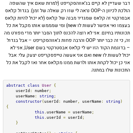
דבר שעדיין לא קיים בג'אווהסקריפט (למרות שאם איך שהשפה
הולכת לכיוון ה-OOP נראה לי שזו רק שאלה של זמן). בגדול קלאס
אבסרקטי זה קלאס שמגדיר מבנה של קלאס (לא יכול להיות קלאס
בעצמו ואי אפשר לעשות לו new) ומי שמממש אותו מקבל את כל
תכונותיו בחינם. אני לא רוצה להכנס לתוך הסבר יותר מדי מפורט מה
זה, כי זה כבר יותר OOP והרבה פחות ג'אווהסקריפט – אבל בגדול
– בדוגמת הקוד הזו יש לי קלאס אבסטרקטי בשם User, אני לא
יכול לעשות לו new ואם אני אעשה טייפסקריפט יצעק עלי. אבל
אני כן יכול לקחת אותו ולרשת ממנו מקלאס אחר ואז לקבל את כל
התכונות שלו במתנה.
abstract
class
User
{
    userId
:
 number
;
    userName
:
string
;
constructor
(
userId
:
 number
,
 userName
:
string
)
{
this
.
userName 
=
 userName
;
this
.
userId 
=
 userId
;
}