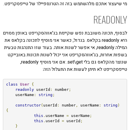
מי שיעצור אתכם מלהשתמש בזה זה הטרנספיילר של טייפסקריפט.
READONLY
לבסוף, תכונה משובבת נפש שקיימת בג'אווהסקריפט באופן מסוים
היא readonly בקלאס. בגדול, כאשר אני מוסיף לתכונה בקלאס את
המילה readonly, אי אפשר לשנות אותה. בעוד שזו התנהגות טבעית
בשפות אחרות, בג'אווהסקריפט אני יכול לשנות תכונות באובייקט
שנוצר מהקלאס גם בלי set\get. אם אני מוסיף readonly,
טייפסקריפט לא תיתן לעשות את התעלול הזה:
class
User
{
readonly
 userId
:
 number
;
    userName
:
string
;
constructor
(
userId
:
 number
,
 userName
:
string
)
{
this
.
userName 
=
 userName
;
this
.
userId 
=
 userId
;
}