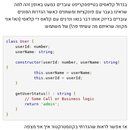
בגדול קלאסים בטייפסקריפט עובדים כמעט באופן זהה למה
שראינו בעבר עם פונקציות ומשתנים כאשר הגדרות הסוגים
עובדים בדיוק אותו דבר בואו ונדגים עם קלאס די קלאסי (הא! אני
מקווה שראיתם מה עשיתי פה!) של משתמש:
class
User
{
    userId
:
 number
;
    userName
:
string
;
constructor
(
userId
:
 number
,
 userName
:
string
)
{
this
.
userName 
=
 userName
;
this
.
userId 
=
 userId
;
}
    getUserStatus
()
:
string
{
// Some Call or Business logic
return
'admin'
;
}
}
אז אפשר לראות שהגדרתי בקונסטרקטור איך אני מצפה