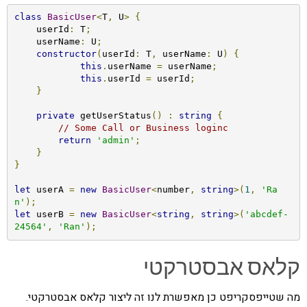
class
BasicUser
<
T
,
 U
>
{
    userId
:
 T
;
    userName
:
 U
;
constructor
(
userId
:
 T
,
 userName
:
 U
)
{
this
.
userName 
=
 userName
;
this
.
userId 
=
 userId
;
}
private
 getUserStatus
()
:
string
{
// Some Call or Business loginc
return
'admin'
;
}
}
let
 userA 
=
new
BasicUser
<
number
,
string
>(
1
,
'Ra
n'
);
let
 userB 
=
new
BasicUser
<
string
,
string
>(
'abcdef-
24564'
,
'Ran'
);
קלאס אבסטרקטי
מה שטייפסקריפט כן מאפשרת לנו זה ליצור קלאס אבסטרקטי.