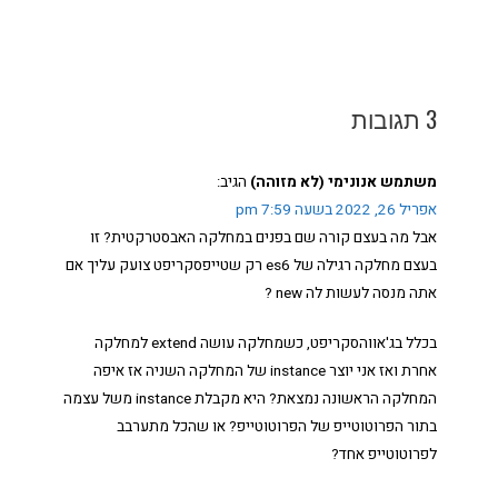
3 תגובות
משתמש אנונימי (לא מזוהה)
הגיב:
אפריל 26, 2022 בשעה 7:59 pm
אבל מה בעצם קורה שם בפנים במחלקה האבסטרקטית? זו
בעצם מחלקה רגילה של es6 רק שטייפסקריפט צועק עליך אם
אתה מנסה לעשות לה new ?
בכלל בג'אווהסקריפט, כשמחלקה עושה extend למחלקה
אחרת ואז אני יוצר instance של המחלקה השניה אז איפה
המחלקה הראשונה נמצאת? היא מקבלת instance משל עצמה
בתור הפרוטוטייפ של הפרוטוטייפ? או שהכל מתערבב
לפרוטוטייפ אחד?