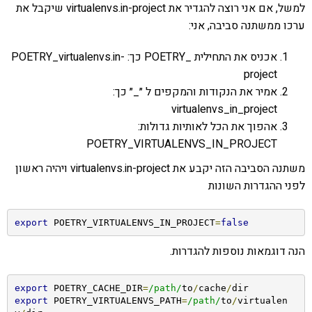
למשל, אם אני רוצה להגדיר את virtualenvs.in-project שיקבל את
ערכו ממשתנה סביבה, אני:
אכניס את התחילית _POETRY כך: POETRY_virtualenvs.in-
project
אמיר את הנקודות והמקפים ל ״_״ כך:
virtualenvs_in_project
אהפוך את הכל לאותיות גדולות:
POETRY_VIRTUALENVS_IN_PROJECT
משתנה הסביבה הזה יקבע את virtualenvs.in-project ויהיה ראשון
לפני ההגדרות השונות
export
 POETRY_VIRTUALENVS_IN_PROJECT
=
false
הנה דוגמאות נוספות להגדרות.
export
 POETRY_CACHE_DIR
=
/path/
to
/
cache
/
export
 POETRY_VIRTUALENVS_PATH
=
/path/
to
/
virtualen