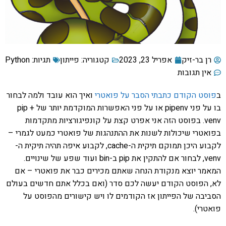
רן בר-זיק
אפריל 23, 2023
קטגוריה:
פייתון
תגיות:
Python
אין תגובות
ב
פוסט הקודם כתבתי הסבר על פואטרי
ואיך הוא עובד ולמה לבחור
בו על פני pipenv או על פני האפשרות המוקדמת יותר של pip +
venv. בפוסט הזה אני אפרט קצת על קונפיגורציות מתקדמות
בפואטרי שיכולות לשנות את ההתנהגות של פואטרי כמעט לגמרי –
לקבוע היכן תמוקם תיקית ה-cache, לקבוע איפה תהיה תיקית ה-
venv, לבחור אם להתקין את pip ב-bin ועוד שפע של שינויים.
המאמר יוצא מנקודת הנחה שאתם מכירים כבר את פואטרי – אם
לא, הפוסט הקודם יעשה לכם סדר (ואם בכלל אתם חדשים בעולם
הסביבה של הפייתון אז הקודמים לו ויש קישורים מהפוסט על
פואטרי).