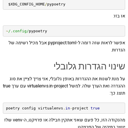
 $XDG_CONFIG_HOME
/
pypoetry
או בזו:
~
/.config/
pypoetry
אפשר לראות שזה דומה ל-pyproject.toml אבל מכיל רשימה של
הגדרות.
שינוי הגדרות גלובלי
על מנת לשנות את ההגדרות באופן גלובלי, אני צריך לציין את סוג
ההגדרה ואת הערך שלה. למשל virtualenvs.in-project עם ערך true
תוצג כך:
poetry config virtualenvs
.
in
-
project 
true
מהנקודה הזו, כל פעם שאני אתקין חבילה או פרויקט, ה-venv שלו
יווצר בתיקיה של הפרויקט.