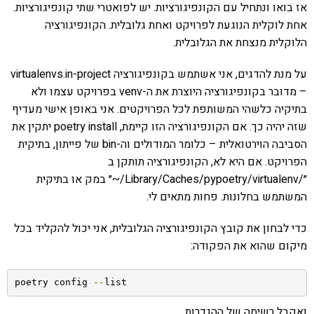
אז בואו ונתחיל עם הקונפיגורציות. יש לפואטרי שתי קונפיגורציות.
אחת לוקלית הנוגעת לפרויקט ואחת גלובלית. הקונפיגורציה
הלוקלית מנצחת את הגלובלית.
על מנת להדגים, אני אשתמש בקונפיגורציה virtualenvs.in-project
– מדובר בקונפיגורציה היוצרת את ה-venv בפרויקט עצמו ולא
בתיקיה כלשהי המשותפת לכל הפרויקטים. אני באופן אישי מעדיף
שזה יהיה כך. אם הקונפיגורציה הזו קיימת, poetry install יתקין את
הסביבה הוירטואלית – כלומר המודולים וה-bin של פייתון, בתיקית
הפרויקט. אם היא לא, הקונפיגורציה תותקן ב
״/Library/Caches/pypoetry/virtualenv/~״ במק או בתיקית
המשתמש בחלונות. פחות מתאים לי.
כדי לבחון את קובץ הקונפיגורציה הגלובלית, אני יכול להקליד בכל
מיקום שהוא את הפקודה:
poetry config 
--
list
ואקבל רשימה של ההגדרות.