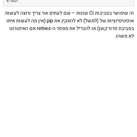
v
/
dir
זה שימושי בסביבות CI שונות – שם לעתים אני צריך ורוצה לעשות
אופטימיזציות של (למשל) לא להתקין את pip (אין מה לעשות איתו
בסביבת פרודקשן) או להגדיל את מספר ה-retries אם האינטרנט
לא משהו.
אהבתם את התוכן שלי? נסו את
ספרי הלימוד שלי
פרויקט ספרי לימוד התכנות שלי עם אלפי קוראים
ותמיכה של חברות מובילות נועד לאפשר לכל אחד ואחת
ללמוד תכנות מעשי
לחצו כאן