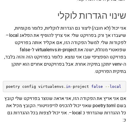
שינוי הגדרות לוקלי
אני יכול (לא חובה) ליצור גם הגדרות לוקליות, כלומר מקומיות,
שיעבדו אך ורק בפרויקט שלי. אני צריך להוסיף את הפלאג local–
לפקודות שלי. למשל הפקודה הזו, אם אקליד אותה בפרויקט
שפואטרי מנהלת, ישנה את virtualenvs.in-project ל-false
בפרויקט הספציפי שבו אני נמצא. כלומר בפרויקט הזה והזה בלבד,
ה-venv יותקן בתיקיה אחרת. אבל בפרויקטים אחרים הוא יותקן
בתיקית הפרויקט.
poetry config virtualenvs
.
in
-
project 
false
--
local
אם אני אריץ את הפקודה הזו, אני אראה שנוצר בפרויקט שלי קובץ
בשם poetry.toml שאני יכול להכניס לריפוזיטורי. הקובץ מכיל את
כל ההגדרות שהגדרתי כ local–. אני יכול לצפות בכל ההגדרות גם
כ: