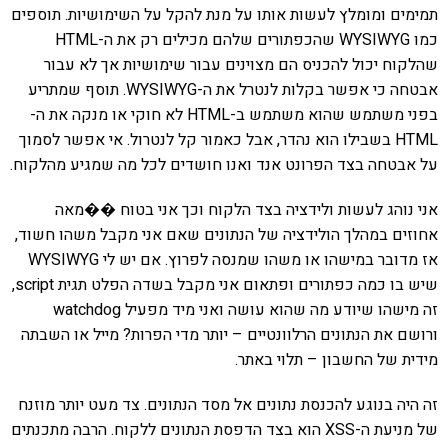
תמימים ומומלץ לעשות אותו על מנת להקל על השימושיות. תוספים
כמו WYSIWYG שהכפתורים שלהם מכילים רק את ה-HTML
שהלקוח יכול להכניס הם מצוינים עבור שימושיות אך לא עבור
אבטחה כי אפשר בקלות לנטרל את ה-WYSIWYG. תוסף שמתריע
בפני משתמש שהוא משתמש ב-HTML לא חוקי או מנקה את ה-
HTML בשבילו הוא נהדר, אבל כאמור קל לנטרול. אי אפשר לסמוך
על אבטחה בצד הפרונט אנד ואנו חושדים לכל מה שמגיע מהלקוח.
אני נוהג לעשות ולידציה בצד הלקוח וכך אני בטוח ��מאה
אחוזים במהלך הולידציה של הנתונים שאם אני מקבל משהו חשוד,
אז מדובר במישהו או משהו שמנסה לפרוץ. אם יש לי WYSIWYG
שיש בו כמה כפתורים ופתאום אני מקבל בשדה הפלט תגית script,
זה מישהו שיודע מה שהוא עושה ואני מיד מפעיל watchdog
ורושם את הנתונים הרלוונטיים – יותר מדי הפרות? מייל או השבתה
מידית של החשבון – תלוי באתר.
זה היה בנוגע להכנסת נתונים אל מסד הנתונים. צד מעט יותר מוזנח
של מניעת ה-XSS הוא בצד הדפסת הנתונים ללקוח. הרבה מתכנתים