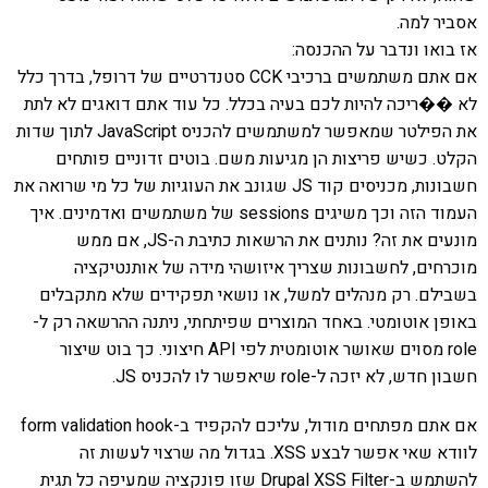
אסביר למה.
אז בואו ונדבר על ההכנסה:
אם אתם משתמשים ברכיבי CCK סטנדרטיים של דרופל, בדרך כלל
לא ��ריכה להיות לכם בעיה בכלל. כל עוד אתם דואגים לא לתת
את הפילטר שמאפשר למשתמשים להכניס JavaScript לתוך שדות
הקלט. כשיש פריצות הן מגיעות משם. בוטים זדוניים פותחים
חשבונות, מכניסים קוד JS שגונב את העוגיות של כל מי שרואה את
העמוד הזה וכך משיגים sessions של משתמשים ואדמינים. איך
מונעים את זה? נותנים את הרשאות כתיבת ה-JS, אם ממש
מוכרחים, לחשבונות שצריך איזושהי מידה של אותנטיקציה
בשבילם. רק מנהלים למשל, או נושאי תפקידים שלא מתקבלים
באופן אוטומטי. באחד המוצרים שפיתחתי, ניתנה ההרשאה רק ל-
role מסוים שאושר אוטומטית לפי API חיצוני. כך בוט שיצור
חשבון חדש, לא יזכה ל-role שיאפשר לו להכניס JS.
אם אתם מפתחים מודול, עליכם להקפיד ב-form validation hook
לוודא שאי אפשר לבצע XSS. בגדול מה שרצוי לעשות זה
להשתמש ב-Drupal XSS Filter שזו פונקציה שמעיפה כל תגית