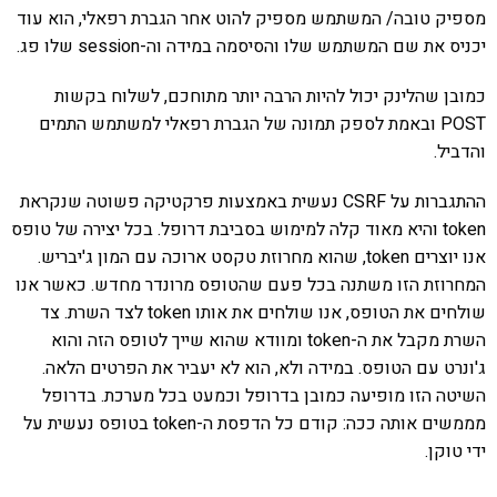
מספיק טובה/ המשתמש מספיק להוט אחר הגברת רפאלי, הוא עוד
יכניס את שם המשתמש שלו והסיסמה במידה וה-session שלו פג.
כמובן שהלינק יכול להיות הרבה יותר מתוחכם, לשלוח בקשות
POST ובאמת לספק תמונה של הגברת רפאלי למשתמש התמים
והדביל.
ההתגברות על CSRF נעשית באמצעות פרקטיקה פשוטה שנקראת
token והיא מאוד קלה למימוש בסביבת דרופל. בכל יצירה של טופס
אנו יוצרים token, שהוא מחרוזת טקסט ארוכה עם המון ג'יבריש.
המחרוזת הזו משתנה בכל פעם שהטופס מרונדר מחדש. כאשר אנו
שולחים את הטופס, אנו שולחים את אותו token לצד השרת. צד
השרת מקבל את ה-token ומוודא שהוא שייך לטופס הזה והוא
ג'ונרט עם הטופס. במידה ולא, הוא לא יעביר את הפרטים הלאה.
השיטה הזו מופיעה כמובן בדרופל וכמעט בכל מערכת. בדרופל
מממשים אותה ככה: קודם כל הדפסת ה-token בטופס נעשית על
ידי טוקן.