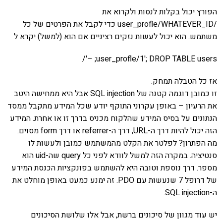
הפורץ יכול בקלות לנסות ולקרוא את
/user_profle/WHATEVER_ID כדי לקבל את הפרטים של כל
משתמש. הוא יכול לעשות נזקים רציניים אם הוא (למשל) יקרא ל
user_profle/1'; DROP TABLE users; –'/
אז כל הטבלה תמחק.
זו כמובן דוגמה קטנה של SQL injection אבל היא ממחישה היטב
את הרעיון – באופן עקרוני התוקף יודע שכל המידע מתקבל ממסד
הנתונים על בסיס המידע שהלקוח מכניס בדרך זו או אחרת. המידע
הזה יכול להיות דרך ה-URL, דרך ה-referrer או דרך form מסוים.
מה הפתרון? לפלטר את הקלט מהמשתמש כמובן ולעשות לו
סנטיציה. במקרה הזה למשל לוודא לפני כל query שה-uid הוא
מספר. דרך נוספת וטובה היא להשתמש בפונקציות הכנסת המידע
של דרופל 7 שנעשות עם PDO. זה ימנע כמעט באופן מוחלט את
ה-SQL injection.
יש עוד מגוון של סיכונים ברשת, אבל אלו שלושת הסיכונים