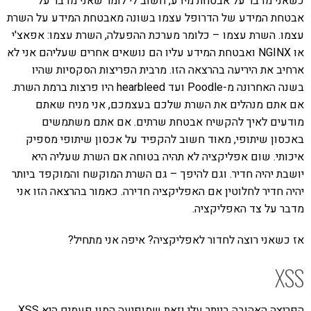
כשאני מדבר על אבטחת מידע, חשוב לי לומר שאני מדבר על
אבטחת המידע של הדרופל עצמו בשונה מאבטחת המידע על השרת
עצמו. השרת עצמו – כלומר מערכת ההפעלה, השרת עצמו: אפאצ'י
או NGINX ואבטחת המידע עליו הם נושאים אחרים שעליהם אני לא
ארחיב את היריעה בהרצאה הזו. מרבית הפריצות הסקסיות שהיו
בשנה האחרונה מ-Poodle ועד hearbleed היו פרצות ברמת השרת.
אם אתם מנהלים את השרת שלכם בעצמכם, אני מניח שאתם
מודעים לאיך להקשיח אבטחת שרתים. אם אתם משתמשים
באכסון שיתופי, מאוד חשוב להקפיד על אכסון שיתופי מספיק
איכותי. שום אפליקציה לא תהיה בטוחה אם השרת שעליה היא
יושבת יהיה חדיר. וגם להיפך – גם השרת המוקשח והמוקפד ביותר
יהיה חדיר לחלוטין אם האפליקציה חדירה. כאמור בהרצאה הזו אני
מדבר על צד האפליקציה.
אז כשאני רוצה לחדור לאפליקציה? איפה אני מתחיל?
XSS
הפריצה האהובה ביותר עלי וזאת שמופיעה המון פעמים היא XSS