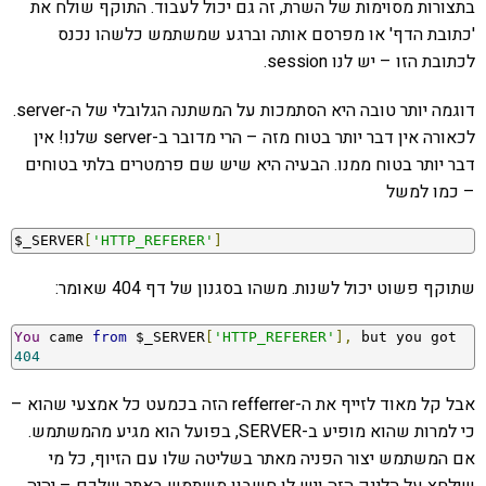
בתצורות מסוימות של השרת, זה גם יכול לעבוד. התוקף שולח את
'כתובת הדף' או מפרסם אותה וברגע שמשתמש כלשהו נכנס
לכתובת הזו – יש לנו session.
דוגמה יותר טובה היא הסתמכות על המשתנה הגלובלי של ה-server.
לכאורה אין דבר יותר בטוח מזה – הרי מדובר ב-server שלנו! אין
דבר יותר בטוח ממנו. הבעיה היא שיש שם פרמטרים בלתי בטוחים
– כמו למשל
$_SERVER
[
'HTTP_REFERER'
]
שתוקף פשוט יכול לשנות. משהו בסגנון של דף 404 שאומר:
You
 came 
from
 $_SERVER
[
'HTTP_REFERER'
],
 but you got 
404
אבל קל מאוד לזייף את ה-refferrer הזה בכמעט כל אמצעי שהוא –
כי למרות שהוא מופיע ב-SERVER, בפועל הוא מגיע מהמשתמש.
אם המשתמש יצור הפניה מאתר בשליטה שלו עם הזיוף, כל מי
שילחץ על הלינק הזה ויש לו חשבון משתמש באתר שלכם – יהיה