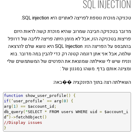
SQL INJECTION
טכניקה מוכרת נוספת לפריצה לאתרים היא SQL injection.
מדובר בטכניקה חביבה שמרוב שהיא מוכרת קשה לראות היום
פריצות בטכניקה הזו, אבל לא מזמן היתה פריצה לליבה של דרופל
בהתבסס על הפריצה הזו. SQL Injection היא נושא שלם להרצאה
שלמה, אבל אני אתן דוגמה קטנה רק כדי להבין במה מדובר. בוא
ונניח שיש לי שאילתה שמוצאת את הפרטים של המשתמשים שלי
ומציגה אותם בדף. משהו בסגנון של :
השאילתה רצה בתוך הפונקציה ��באה:
function
 show_user_profile
()
{
if
(‘
user_profile
’
==
 arg
(
0
)
{
arg
(
1
)
==
 $account_id
;
db_query
(
"
SELECT 
*
 FROM users WHERE uid 
=
 $account_i
d
”)->
fetchObject
()
//Display issues
}