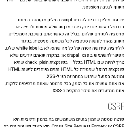
חשוף לגניבת session.
יש עוד מיליון דרכים להכניס script במיליון מקומות. במיוחד
בדרופל כאשר יש פונקציות כמו arg שלא עושות ולדיציה או
סניטציה לנתונים שלהם. בגלל זה כאשר אתם בשכבת הטמפלייט,
חשוב מאוד לעשות סניטציה לכל משתנה. סניטציה, בניגוד
לולידציה, פירושה הסרה של כל מה שהוא לא ב-whilte label שלנו.
אפשר להשתמש ב drupal_xss או, במקרה שאתם יודעים שלא
צריך להיות שם HTML בכלל – בפונקצית check_plain שהיא
פונקצית דרופל שממירה כל HTML ותוים מיוחדים לישות HTML
ומונעת בפועל שימוש במחרוזת הזו ל-XSS.
אם אתם עושים את כל הזמן, בכל פרמטר שאתם מדפיסים ללקוח,
אתם ממזערים את סיכוי התקפת ה-XSS.
CSRF
פרצה נוספת שהמון בוטים משתמשים בה בהמון וריאציות היא
CSRF או Cross Site Request Forgery. היא מאוד פשוטה וגם בה