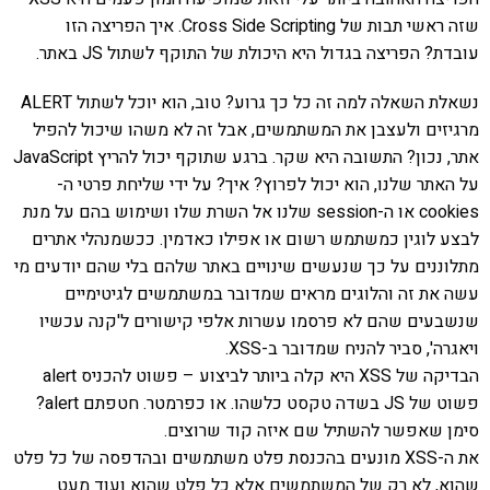
שזה ראשי תבות של Cross Side Scripting. איך הפריצה הזו
עובדת? הפריצה בגדול היא היכולת של התוקף לשתול JS באתר.
נשאלת השאלה למה זה כל כך גרוע? טוב, הוא יוכל לשתול ALERT
מרגיזים ולעצבן את המשתמשים, אבל זה לא משהו שיכול להפיל
אתר, נכון? התשובה היא שקר. ברגע שתוקף יכול להריץ JavaScript
על האתר שלנו, הוא יכול לפרוץ? איך? על ידי שליחת פרטי ה-
cookies או ה-session שלנו אל השרת שלו ושימוש בהם על מנת
לבצע לוגין כמשתמש רשום או אפילו כאדמין. ככשמנהלי אתרים
מתלוננים על כך שנעשים שינויים באתר שלהם בלי שהם יודעים מי
עשה את זה והלוגים מראים שמדובר במשתמשים לגיטימיים
שנשבעים שהם לא פרסמו עשרות אלפי קישורים ל'קנה עכשיו
ויאגרה', סביר להניח שמדובר ב-XSS.
הבדיקה של XSS היא קלה ביותר לביצוע – פשוט להכניס alert
פשוט של JS בשדה טקסט כלשהו. או כפרמטר. חטפתם alert?
סימן שאפשר להשתיל שם איזה קוד שרוצים.
את ה-XSS מונעים בהכנסת פלט משתמשים ובהדפסה של כל פלט
שהוא, לא רק של המשתמשים אלא כל פלט שהוא ועוד מעט