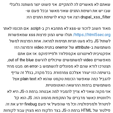
שאתם לא מאשרים לה להתקיים. אני פשוט יוצר משתנה גלובלי
שבו יש את רשימת התגים שאני מאשר ובכל פעם ש-
drupal_xss_filter רצה אני קורא לרשימת התגים הזו.
מאוד חשוב לזכור ש-xss לא מתחבא רק ב-script. אם תכנסו לאתר
https://html5sec.org/
תגלו שיש המון פרצות xss שמאפשרות
לשתול JS בלא מעט תגיות תמימות למראה. אחת הפרצות למשל
משתמשת ב-attribute של onerror בתגית video והפרצה הזו
אפקטיבית לאינטרנט אקספלורר ולפיירפוקס. אז אם אתם
מאפשרים video למשתמשים שיכולים להרשם out of the blue,
תצטרכו לודא שהם לא מסוגלים להשתמש ב-on error. מבט מהיר
ברשימה הזו יעורר אצלכם צמרמורת. בכל מקרה, בגלל זה עדיף
להגביל כמה שאפשר הכנסת טקסט שהוא לא plain text אצל
משתמשים ברמות ההרשאה האוטומטיות.
אני מקוה שאני לא צריך להסביר למה אבטחה ברמת ה-JS היא לא
רלוונטית כאשר מדברים על התקפות מהסוג הזה. JS הוא קל
לניטרול ולמניפולציה וכל מי שהפעיל אי פעם firebug יודע את זה.
פילטור של HTML ברמת ה-JS בצד הלקוח הוא מצוין עבור לקוחות