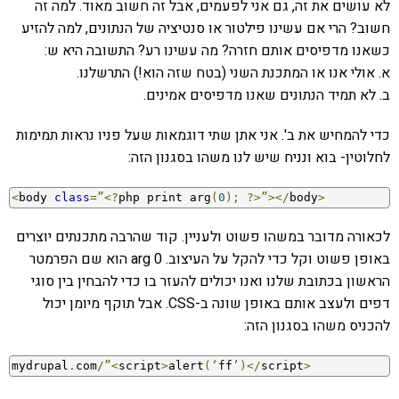
לא עושים את זה, גם אני לפעמים, אבל זה חשוב מאוד. למה זה
חשוב? הרי אם עשינו פילטור או סנטיציה של הנתונים, למה להזיע
כשאנו מדפיסים אותם חזרה? מה עשינו רע? התשובה היא ש:
א. אולי אנו או המתכנת השני (בטח שזה הוא!) התרשלנו.
ב. לא תמיד הנתונים שאנו מדפיסים אמינים.
כדי להמחיש את ב'. אני אתן שתי דוגמאות שעל פניו נראות תמימות
לחלוטין- בוא ונניח שיש לנו משהו בסגנון הזה:
<
body 
class
=”<?
php print arg
(
0
);
?>”></
body
>
לכאורה מדובר במשהו פשוט ולעניין. קוד שהרבה מתכנתים יוצרים
באופן פשוט וקל כדי להקל על העיצוב. arg 0 הוא שם הפרמטר
הראשון בכתובת שלנו ואנו יכולים להעזר בו כדי להבחין בין סוגי
דפים ולעצב אותם באופן שונה ב-CSS. אבל תוקף מיומן יכול
להכניס משהו בסגנון הזה:
mydrupal
.
com
/”<
script
>
alert
(‘
ff
’)</
script
>