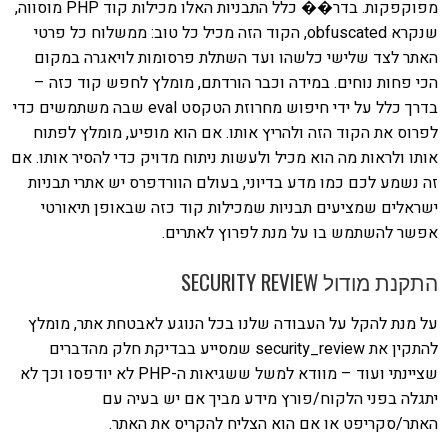
מפוקפקות. בדר�� כלל התבניות האלו מכילות קוד PHP מוסווה,
שנקרא obfuscated, הקוד הזה מכיל כל טוב: ממשלוח כל פרטי
האתר לצד שלישי כלשהו ועד השתלת פרסומות לויאגרה במקום
הכי פחות נוחים. במידה וכבר הורדתם, מומלץ לחפש קוד כזה –
בדרך כלל על ידי חיפוש מחרוזת הטקסט eval שבה משתמשים כדי
לפרוס את הקוד הזה ולהריץ אותו. אם הוא מופיע, מומלץ לפתוח
אותו ולראות מה הוא מכיל ולעשות ניתוח מדויק כדי להסיר אותו. אם
זה נשמע לכם כמו מדע בדיוני, בעולם הוורדפרס יש אתרי תבניות
ישראלים שמציעים תבניות שמכילות קוד כזה שבאופן תיאורטי
אפשר להשתמש בו על מנת לפרוץ לאתרים.
התקנת מודול SECURITY REVIEW
על מנת להקל על העבודה שלנו בכל הנוגע לאבטחת אתר, מומלץ
להתקין את security_review שמסייע בבדיקת חלק מהדברים
שציינתי ועוד – מוודא למשל ששגיאות ה-PHP לא יודפסו וכך לא
יתגלה בפני הלקוח/פורץ מידע מביך אם יש בעיה עם
האתר/סקריפט או אם הוא הצליח להקריס את האתר.