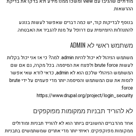
מודולים שהגיבו עם view ומשכו ממנו מידע ולא בדקו את בדיקת
ההרשאות.
בנוסף לבדיקות קוד, יש כמה דברים שאפשר לעשות בנוגע
להתנהלות היומיומית עם דרופל על מנת להגביר את האבטחה.
משתמש ראשי לא ADMIN
משתמש הניהול לא יכול להיות admin. למה? כי אז אני יכול בקלות
לעשות brute force ולפצח את הסיסמה. בכל מקרה, גם אם שם
המשתמש הניהולי שלכם הוא לא admin, כדאי לודא שאי אפשר
לנסות את שם המשתמש והסיסמה יותר מדי פעמים על ידי brute
force:
https://www.drupal.org/project/login_security
לא להוריד תבניות ממקומות מפוקפקים
אחד מהדברים החשובים ביותר הוא לא להוריד תבניות ומודולים
ממקומות מפוקפקים. ראיתי יותר מדי אתרים שמשתמשים בתבניות