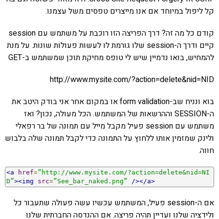
קל ליפול במיוחד אם אנו מייצרים טפסים משל עצמנו.
קודם כל מה זה? דרך הפריצה הזו רוכבת על משתמש עם session
קיים ודרך ה-session שלו גורמת לו לעשות פעולות שונות. על מנת
להמחיש, בואו נדמיין שיש לי טופס מחיקת תוכן שמשתמש ב-GET
http://www.mysite.com/?action=delete&nid=NID
בוא ונניח שב-form validation או במקום אחר אני בודק היטב את
ה-SESSION וההרשאות של המשתמש. הכל מעולה, נכון? ואז
משתמש עם session פעיל מקבל מייל עם תמונה של בר רפאלי
ולינק שמזמין אותו ללחוץ על התמונה כדי לקבל תמונה שלה בלבוש
חווה.
<a
href
=
”http://www.mysite.com/?action=delete&nid=NI
D”
><img
src
=
”See_bar_naked.png”
/></a>
אם ה-session פעיל, המשתמש עכשיו עשה פעולה שתעבור כל
ולידציה שלנו ועדיין תהיה פריצה. אם ההנדסה החברתית שלנו