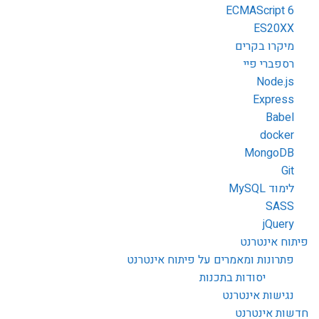
ECMAScript 6
ES20XX
מיקרו בקרים
רספברי פיי
Node.js
Express
Babel
docker
MongoDB
Git
לימוד MySQL
SASS
jQuery
פיתוח אינטרנט
פתרונות ומאמרים על פיתוח אינטרנט
יסודות בתכנות
נגישות אינטרנט
חדשות אינטרנט