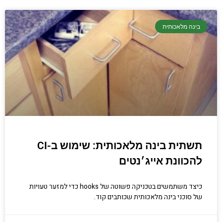
בינה מלאכותית
תשתית בינה מלאכותית: שימוש ב-CI
להכוונת אייג׳נטים
כיצד משתמשים בטכניקה פשוטה של hooks כדי למזער טעויות
של סוכני בינה מלאכותית שכותבים קוד.