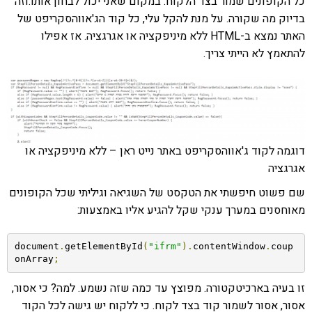
כל הקופונים שמור בצד הלקוח. במקום שאני יכול לבחון אותו.וזה
בדיוק מה שקורה. על מנת להקל עלי, כל קוד הג'אווהסקריפט של
האתר נמצא ב-HTML ללא מיניפקציה או אגרגציה. אז אפילו
להתאמץ לא הייתי צריך.
דוגמה לקוד ג'אווהסקריפט באתר נייט ראן – ללא מיניפקציה או
אגרגציה
שם פשוט חיפשתי את הטקסט של השגיאה וגיליתי שכל הקופונים
מאוחסנים במערך ענקי שקל להגיע אליו באמצעות:
document
.
getElementById
(
"ifrm"
).
contentWindow
.
coup
onArray
;
זו בעיה בארכיטקטורה. מפוצץ עד כמה שזה נשמע. למה? כי אסור,
אסור, אסור לשמור קוד בצד לקוח. כי ללקוח יש גישה לכל הקוד