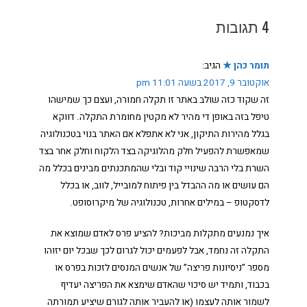
4 תגובות
תומר כהן ★
הגיב:
אוקטובר 9, 2017 בשעה 11:01 pm
זה שקוד כזה שולב באתר זו תקלה חמורה, ועצם כך שמישהו
טיפל בזה באופן די מהיר לא מקטין מחומרת התקלה. דווקא
בגלל מהירות התיקון, אני לא אתפלא אם האתר בנוי בטכנולוגיה
שמאפשרת להפעיל חלק מהלוגיקה בצד הלקוח וחלק אחר בצד
השרת בלי הרבה שינויי קוד ובלי שהמתכנתים מבינים בכלל מה
הם עושים או מה ההבדל בין פיתוח למובייל, לווב, או בכלל
לדסקטופ – במילים אחרות, טכנולוגיה של מיקרוסופט.
איך נמנעים מתקלות מביכות? להציע פרס לאדם שמוצא את
התקלה זה נחמד, אבל לפעמים יכול לגרום לכך שבכל יום יזוהו
מספר ”ניסיונות פריצה” של אנשים המנסים לזכות בפרס או
בכבוד, ותמיד יש סיכוי שהאדם שימצא את הפריצה יעדיף
לשמור אותה לעצמו (או להעביר אותה לגורם שיציע תמורתה