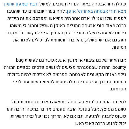
שגילה חור אבטחה באתר הם די חשובים. למשל,
דביר שמעון ששון
מצא חורי אבטחה באתר תל אופן.
לקח בערך שבועיים עד שהגיבו
לפניות שלו וענו לו. אדם אחר היה מתייאש ומפרסם את זה מיידית.
הרבה מאוד חורי אבטחה מתגלים באופן משפיל וחמור כי מישהו
פשוט לא ענה למייל המתריע בזמן והעניין הגיע לתקשורת. במקרה
הזה, גם אם יש פשלה, נוהל ברור ותשומת לב יכולים לסגור את
הסיפור.
אם האתר שלכם ציבורי או מושך אש, אפשר גם לעשות bug
bounty, תחרות שבמסגרתה מציעים לאנשים פרסים כספיים תמורת
גילוי באגים הקשורים לאבטחה. הפרסים לא צריכים להיות גדולים
במיוחד וזו דרך אפקטיבית וזולה יחסית למצוא בעיות עוד לפני
הפרסום.
לסיכום, המשפט 'פרצת אבטחה כתוצאה מארכיטקטורת תוכנה'
נשמע מפוצץ, אבל בפועל הרבה פעמים מדובר במשהו הרבה יותר
פשוט להבנה ולמניעה. וגם אם לא, תדרוך נכון של נציגי השירות
יכול למנוע הרבה כאבי ראש.