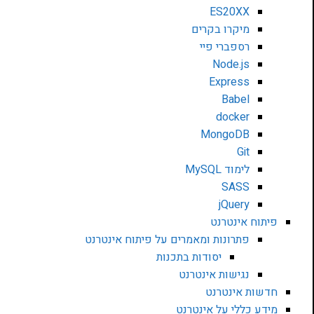
ES20XX
מיקרו בקרים
רספברי פיי
Node.js
Express
Babel
docker
MongoDB
Git
לימוד MySQL
SASS
jQuery
פיתוח אינטרנט
פתרונות ומאמרים על פיתוח אינטרנט
יסודות בתכנות
נגישות אינטרנט
חדשות אינטרנט
מידע כללי על אינטרנט