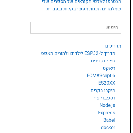
הצטרפו לאלפי הקוראים של הספרים שלי
שמלמדים תכנות מעשי בקלות ובעברית
חיפוש
עבור:
מדריכים
מדריך ל-ESP32 לילדים ולהורים מאפס
טייפסקריפט
ריאקט
ECMAScript 6
ES20XX
מיקרו בקרים
רספברי פיי
Node.js
Express
Babel
docker