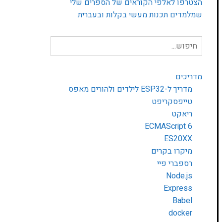
הצטרפו לאלפי הקוראים של הספרים שלי
שמלמדים תכנות מעשי בקלות ובעברית
חיפוש
עבור:
מדריכים
מדריך ל-ESP32 לילדים ולהורים מאפס
טייפסקריפט
ריאקט
ECMAScript 6
ES20XX
מיקרו בקרים
רספברי פיי
Node.js
Express
Babel
docker