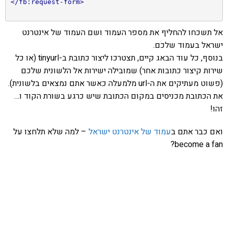
</fb:request-form>
אל תשכחו להחליף את מספר העמוד ושם העמוד של אינטרנט
ישראל בעמוד שלכם.
בנוסף, כל עוד הבאג קיים, תצטרכו ליצור כתובת ב-tinyurl (או כל
שירות קיצור כתובות אחר) שמובילה ישירות אל הלשונית שלכם
(פשוט מעתיקים את ה-url מלמעלה כאשר אתם נמצאים בלשונית).
את הכתובת מכניסים במקום הכתובת שיש כרגע בשורת הקוד ו…
זהו!
ואם כבר אתם ב
עמוד של אינטרנט ישראל
– למה שלא תלחצו על
become a fan?
אהבתם את התוכן שלי? נסו את
ספרי הלימוד שלי