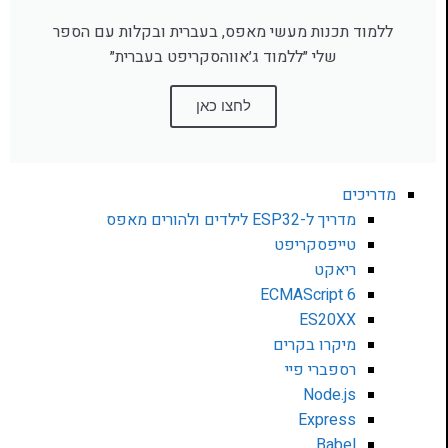
ללמוד תכנות מעשי מאפס, בעברית ובקלות עם הספר
שלי ״ללמוד ג׳אווהסקריפט בעברית״
לחצו כאן
מדריכים
מדריך ל-ESP32 לילדים ולהורים מאפס
טייפסקריפט
ריאקט
ECMAScript 6
ES20XX
מיקרו בקרים
רספברי פיי
Node.js
Express
Babel