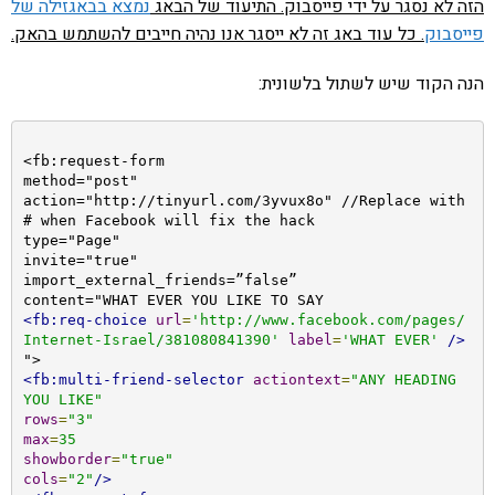
הזה לא נסגר על ידי פייסבוק. התיעוד של הבאג
נמצא בבאגזילה של
פייסבוק
. כל עוד באג זה לא ייסגר אנו נהיה חייבים להשתמש בהאק.
הנה הקוד שיש לשתול בלשונית:
<fb:request-form

method="post"

action="http://tinyurl.com/3yvux8o" //Replace with 
# when Facebook will fix the hack

type="Page"

invite="true"

import_external_friends=”false” 

<fb:req-choice
url
=
'http://www.facebook.com/pages/
Internet-Israel/381080841390'
label
=
'WHAT EVER'
/>
<fb:multi-friend-selector
actiontext
=
"ANY HEADING 
YOU LIKE"
rows
=
"3"
max
=
35
showborder
=
"true"
cols
=
"2"
/>