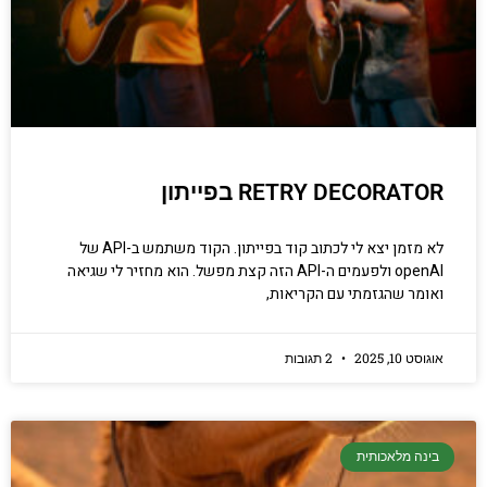
קריפטוגרפיה, ביצועים, אבטחת מידע ומידע
יסודי וחשוב שגם מתכנתים מנוסים לא תמיד
יודעים.
הכנסו עכשיו
RETRY DECORATOR בפייתון
לא מזמן יצא לי לכתוב קוד בפייתון. הקוד משתמש ב-API של
openAI ולפעמים ה-API הזה קצת מפשל. הוא מחזיר לי שגיאה
ואומר שהגזמתי עם הקריאות,
אוגוסט 10, 2025
2 תגובות
בינה מלאכותית