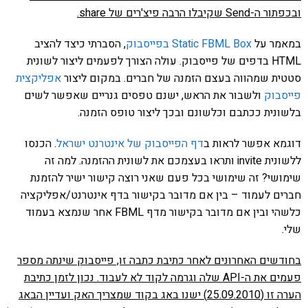
ובכפתור ה-Send שקיבלו הרבה פיצ'רים של share.
במאמר על
Static FBML Box בפייסבוק
, הסברתי כיצד להציב
HTML בדפים של פייסבוק. עולה הצורך לפעמים ליצור לשונית
סטטית שמהווה בעצם הזמנה של חברים. במקום ליצור
אפליקצית
פייסבוק
ולשבור את הראש, ישנם טפסים גנריים שאפשר לשים
בלשונית ככתבם וכלשונם ובכך ליצור טופס הזמנה.
דוגמא אפשר לראות ב
דף הפייסבוק של אינטרנט ישראל
. הכנסו
ללשונית invite ותראו בעצמכם את לשונית ההזמנה. למה זה
שימושי? זה שימושי בכל פעם שאני רוצה קישור ישיר להזמנת
חברים לעמוד – בין אם מדובר בקישור בדף אינטרנט/אפליקציה
כלשהי ובין אם מדובר בקישור מדף FBML אחר שנמצא בעמוד
שלי.
בחודשים האחרונים לאחר כתיבת כתבה זו, פייסבוק שינתה מספר
פעמים את ה-API שלה וגרמה לקוד לא לעבוד. נכון לזמן כתיבת
הערה זו (25.09.2010) ישנו באג בקוד שמצריך האק ועדיין הבאג