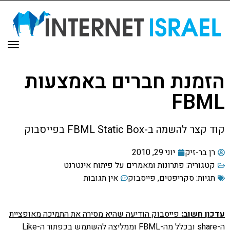
תפר
הזמנת חברים באמצעות
FBML
קוד קצר להשמה ב-FBML Static Box בפייסבוק
רן בר-זיק
יוני 29, 2010
קטגוריה:
פתרונות ומאמרים על פיתוח אינטרנט
תגיות:
סקריפטים
,
פייסבוק
אין תגובות
עדכון חשוב:
פייסבוק הודיעה שהיא מסירה את התמיכה מאופציית
ה-share ובכלל מה-FBML וממליצה להשתמש בכפתור ה-Like