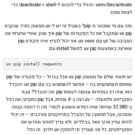
.venv/bin/activate הרגיל כדי להכנס ל-shell ו-deactivate כדי
לצאת ממנו.
ומה עם מי שמהגר מ-pip? בשביל זה יש ל-uv ממשק נפרד שנקרא
uv pip שמקבל את כל הפקודות של pip איך שהן. אחרי שיצרתי את
הסביבה של uv עם uv venv. אני יכול להריץ איזו פקודת pip
שארצה באמצעות uv pip. למשל install עם:
uv pip install requests
יש תיעוד שלם על ממשק uv pip אבל בגדול – כל פקודה של pip
שאתם משתמשים בה – אפשר להשתמש בה עם uv pip. ההבדל
הוא שזה רץ במהירות עצומה לעומת pip. מה ההבדל? עבור
הסקריפט מלמעלה – uv רצה ב-4 שניות, אבל pip התקינה את הכל
ב-32.580 שניות! שזה הפרש משוגע לגמרי. פה זו דוגמה קטנה
ומסכנה, אבל תחשבו על ההבדל בפרויקטים מורכבים – זה יכול
להיות עניין ארוך מאד בבילדים. ולא צריך לתפור מחדש את
הסקריפטים, כל מה שצריך זה להתקין uv ולרוץ. זה הכל.