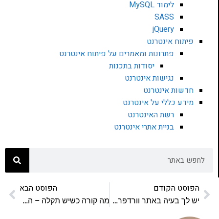
לימוד MySQL
SASS
jQuery
פיתוח אינטרנט
פתרונות ומאמרים על פיתוח אינטרנט
יסודות בתכנות
נגישות אינטרנט
חדשות אינטרנט
מידע כללי על אינטרנט
רשת האינטרנט
בניית אתרי אינטרנט
הפוסט הקודם
הפוסט הבא
יש לך בעיה באתר וורדפרס? העזר בבינה המלאכותית לדבג אותו
מה קורה כשיש תקלה – הפתרון האולטימטיבי ל-firmware ב-esp32