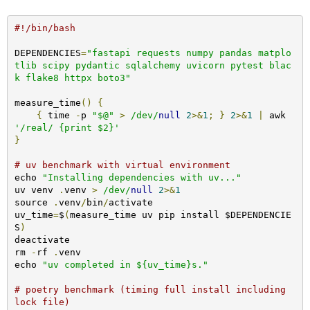
#!/bin/bash
DEPENDENCIES
=
"fastapi requests numpy pandas matplo
tlib scipy pydantic sqlalchemy uvicorn pytest blac
k flake8 httpx boto3"
measure_time
()
{
{
 time 
-
p 
"$@"
>
/dev/
null
2
>&
1
;
}
2
>&
1
|
 awk 
'/real/ {print $2}'
}
# uv benchmark with virtual environment
echo 
"Installing dependencies with uv..."
uv venv 
.
venv 
>
/dev/
null
2
>&
1
source 
.
venv
/
bin
/
activate

uv_time
=
$
(
measure_time uv pip install $DEPENDENCIE
S
)
deactivate

rm 
-
rf 
.
venv

echo 
"uv completed in ${uv_time}s."
# poetry benchmark (timing full install including 
lock file)