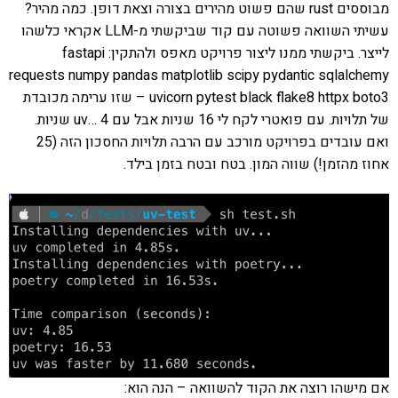
מבוססים rust שהם פשוט מהירים בצורה וצאת דופן. כמה מהיר?
עשיתי השוואה פשוטה עם קוד שביקשתי מ-LLM אקראי כלשהו
לייצר. ביקשתי ממנו ליצור פרויקט מאפס ולהתקין: fastapi
requests numpy pandas matplotlib scipy pydantic sqlalchemy
uvicorn pytest black flake8 httpx boto3 – שזו ערימה מכובדת
של תלויות. עם פואטרי לקח לי 16 שניות אבל עם uv… 4 שניות.
ואם עובדים בפרויקט מורכב עם הרבה תלויות החסכון הזה (25
אחוז מהזמן!) שווה המון. בטח ובטח בזמן בילד.
אם מישהו רוצה את הקוד להשוואה – הנה הוא: