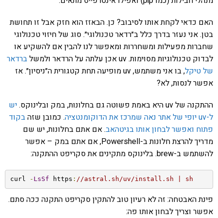
מנהלי חבילות (כמו pip) ואפילו אינטרפייס מתאים.
האם כדאי לקחת אותו לסיבוב? כן. הבאזז הוא חזק אבל זו תחושת
בטן. אני נעזר בדרך כלל ב״רדאר טכנולוגי״. סוג של חיזוי טכנולוגי
שחברות מפעילות ומשחררות ומאפשר לנו להבין אם להשקיע או
לבדוק טכנולוגיות מסוימות. uv אכן עלתה על הרדאר ולמשל
ברדאר
של טיקל
, בו אני משתמש, uv מופיעה תחת קטגורית ה״ניסיון״. אז
אפשר לנסות, לא?
ההתקנה של uv היא באמת פשוטה גם בחלונות, במק ובלינוקס.
יש
ל-uv יופי של אתר נאה שמרכז את הדוקומנטציה
. כמובן שזה
בקוד
פתוח ואפשר לבחון אותו בגיטהאב
. אם אתם בחלונות, יש שם
מדריך להרצת חלונות ב-Powershell, אם אתם במק – אפשר
להשתמש ב-brew. בלינוקס מתקינים את סקריפט ההתקנה:
curl 
-
LsSf
 https
:
//astral.sh/uv/install.sh | sh
פינת האבטחה: זה לא רעיון טוב להתקין סקריפט התקנה ככה סתם.
אפשר וצריך לבחון אותו פה: