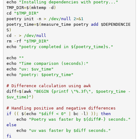
echo 
"Installing dependencies with poetry..."
TMP_DIR
=
$
(
mktemp 
-
d
)
cd 
"$TMP_DIR"
poetry init 
-
n 
>
/dev/
null
2
>&
1
poetry_time
=
$
(
measure_time poetry 
add
 $DEPENDENCIE
S
)
cd 
-
>
/dev/
null
rm 
-
rf 
"$TMP_DIR"
echo 
"poetry completed in ${poetry_time}s."
echo 
""
echo 
"Time comparison (seconds):"
echo 
"uv: $uv_time"
echo 
"poetry: $poetry_time"
# Difference calculation using awk
diff
=
$
(
awk 
"BEGIN {printf \"%.3f\", $poetry_time - 
$uv_time}"
)
# Handling positive and negative differences
if
((
 $
(
echo 
"$diff < 0"
|
 bc 
-
l
)
));
then
    echo 
"Poetry was faster by ${diff#-} seconds."
else
    echo 
"uv was faster by $diff seconds."
fi