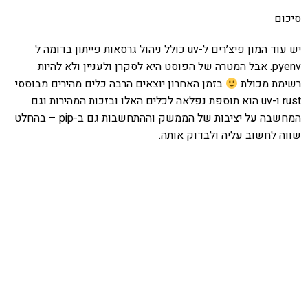
סיכום
יש עוד המון פיצ׳רים ל-uv כולל ניהול גרסאות פייתון בדומה ל
pyenv. אבל המטרה של הפוסט היא לסקרן ולעניין ולא להיות
רשימת מכולת
בזמן האחרון יוצאים הרבה כלים מהירים מבוססי
rust ו-uv הוא תוספת נפלאה לכלים האלו ובזכות המהירות וגם
המחשבה על יציבות של הממשק וההתחשבות גם ב-pip – בהחלט
שווה לחשוב עליה ולבדוק אותה.
אהבתם את התוכן שלי? נסו את
ספרי הלימוד שלי
פרויקט ספרי לימוד התכנות שלי עם אלפי קוראים
ותמיכה של חברות מובילות נועד לאפשר לכל אחד ואחת
ללמוד תכנות מעשי