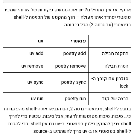
או קיי, אז איך מתחילים? יש את הממשק פקודות של uv ומי שמכיר
פואטרי יסתדר איתו מעולה – חוץ מהקטע של הכניסה ל-shell
בפואטרי (עד גרסה 2) הכל די דומה.
פואטרי
uv
התקנת חבילה
poetry add
uv add
הסרת חבילה
poetry remove
uv remove
סנכרון עם קובץ ה-
uv sync
poetry sync
lock
הרצה של קוד
poetry run
uv run
בנוגע ל-shell, מפואטרי גרסה 2, הם הוציאו את ה-shell מהפקודות
כי… סיבות. סיבות מטופשות לדעתי, אבל סיבות. עכשיו כדי להריץ
shell צריך להתקין פלגין בפואטרי. ב-uv גם אין shell. כדי להכנס
ל-shell בפואטרי או ב-uv צריך להשתמש ב-source