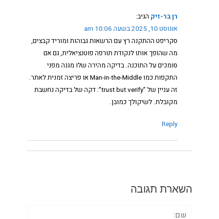
רן בר-זיק
הגיב:
אוגוסט 10, 2025 בשעה 10:06 am
סקריפט ההתקנה רץ עם הרשאות גבוהות ומוריד קבצים,
מה שהופך אותו לנקודת תורפה פוטנציאלית, גם אם
סומכים על התוכנה. בדיקה מהירה שלו מגנה מפני
התקפות כמו Man-in-the-Middle או פריצה זמנית לאתר.
זה עניין של "trust but verify": דקה של בדיקה נחשבת
מקובלת. לשיקולך כמובן.
Reply
השארת תגובה
שם: