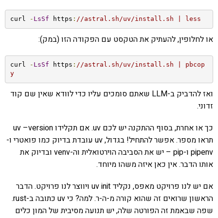
curl 
-
LsSf
 https
:
//astral.sh/uv/install.sh | less
או לחלופין, להעתיק את הטקסט עם הפקודה הזו (במק):
curl 
-
LsSf
 https
:
//astral.sh/uv/install.sh | pbcop
y
ואז להדביק ב-LLM שאתם סומכים עליו כדי לוודא שאין שם קוד
זדוני.
כך או אחרת, בסוף ההתקנה יש לכם uv. אם תקלידו uv –version
תראו מספר. אפשר להתחיל! בגדול, uv עובדת בדיוק כמו פואטרי ו-
pipenv ו-pip – יש את הסביבה הוירטואלית וה-venv ובדיוק את
אותו הדבר. אין כאן איזה משהו מיוחד.
אם יש לנו פרויקט מאפס, נקליד uv init ויווצר לנו פרויקט. הדבר
הראשון שרואים זה שהוא קורה מ-ה-ר. למה? כי uv כתובה ב-rust.
שפה שבאמת זה הפורטה שלה, יש תנועה מסיבית של המון כלים