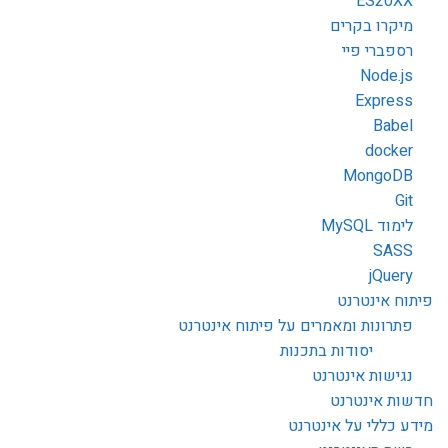
ES20XX
מיקרו בקרים
רספברי פיי
Node.js
Express
Babel
docker
MongoDB
Git
לימוד MySQL
SASS
jQuery
פיתוח אינטרנט
פתרונות ומאמרים על פיתוח אינטרנט
יסודות בתכנות
נגישות אינטרנט
חדשות אינטרנט
מידע כללי על אינטרנט