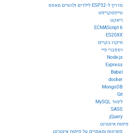
מדריך ל-ESP32 לילדים ולהורים מאפס
טייפסקריפט
ריאקט
ECMAScript 6
ES20XX
מיקרו בקרים
רספברי פיי
Node.js
Express
Babel
docker
MongoDB
Git
לימוד MySQL
SASS
jQuery
פיתוח אינטרנט
פתרונות ומאמרים על פיתוח אינטרנט