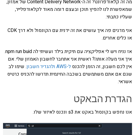
מה זה קלאודפרונט? זה ה-Content Delivery Network של אמזון,
שמאפשרת לנו להפיץ תוכן ובעצם דומה מאוד לקלאודפלייר,
שעליו כתבתי.
אני מדגים פה איך עושים את זה ידנית עם הקונסול ולא דרך CDK
או כלים אחרים.
אז נניח ויש לי אפליקציה עם תיקית בילד ועשיתי לה npm run buid.
איך אני מעלה אותה? ראשית אני אתחבר לחשבון האמזון שלי. אם
אין לכם חשבון, זה הזמן להכנס
ל-AWS ולהגדיר חשבון
. שימו לב
שגם אם אתם משתמשים בשכבה החינמית תדרשו להכניס כרטיס
אשראי.
הגדרת הבאקט
אנו נחפש בקונסול באקט את s3 ונכנס לאיזור שלו.