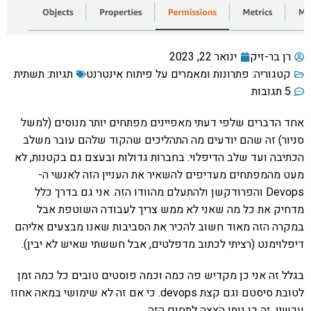
רן בר-זיק
ינואר 22, 2023
קטגוריה:
פתרונות ומאמרים על פיתוח אינטרנט
תגיות:
תשתית
5 תגובות
אחד הדברים שלפי דעתי מאפיינים מפתחים יותר מנוסים (למשל
סניור) זה שהם יודעים מה התהליכים שהקוד שלהם עובר משלב
הכתיבה ועד שלב הדיפלוי. בחברות גדולות ובעצם גם בקטנות, לא
מעט מהמפתחים מעדיפים להשאיר את העניין הזה לאנשי ה-
Devops והפרודקשן ולהתעלם מהוודו הזה. אני גם בדרך כלל
מדחיק את כל מה שאני לא ממש צריך לעבודה השוטפת אבל
במקרה הזה מאוד חשוב להכיר את הסביבות שאנו מבצעים אליהם
דיפלוימנט (רציתי לכתוב מדפלטים, אבל חששתי שאיש לא יבין).
בגלל זה אני כן מקדיש פה כמה וכמה פוסטים טובים כל כמה זמן
לטובת סיסטם וגם קצת devops. כי אם זה לא שימושי במאה אחוז
עכשיו, זה כן נותן הצצה לתחום הזה.