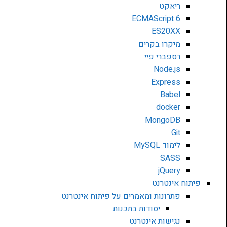
ריאקט
ECMAScript 6
ES20XX
מיקרו בקרים
רספברי פיי
Node.js
Express
Babel
docker
MongoDB
Git
לימוד MySQL
SASS
jQuery
פיתוח אינטרנט
פתרונות ומאמרים על פיתוח אינטרנט
יסודות בתכנות
נגישות אינטרנט