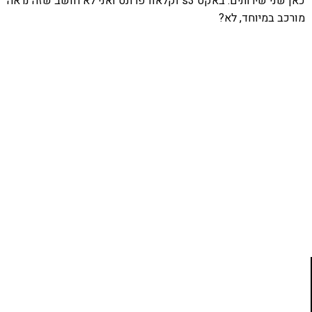
כאן שני שירותים: באקט s3 וקלאודפרונט ואני לא חושב שזה נראה
מורכב במיוחד, לא?
אהבתם את התוכן שלי? נסו את
ספרי הלימוד שלי
פרויקט ספרי לימוד התכנות שלי עם אלפי קוראים
ותמיכה של חברות מובילות נועד לאפשר לכל אחד ואחת
ללמוד תכנות מעשי
לחצו כאן