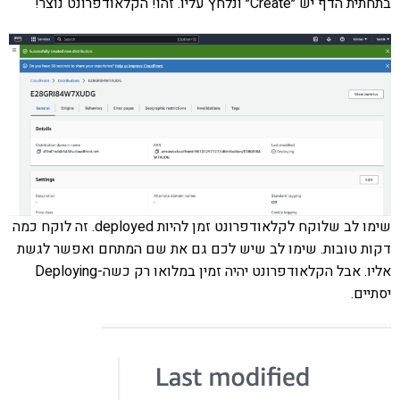
בתחתית הדף יש ״Create״ ונלחץ עליו. זהו! הקלאודפרונט נוצר!
שימו לב שלוקח לקלאודפרונט זמן להיות deployed. זה לוקח כמה
דקות טובות. שימו לב שיש לכם גם את שם המתחם ואפשר לגשת
אליו. אבל הקלאודפרונט יהיה זמין במלואו רק כשה-Deploying
יסתיים.