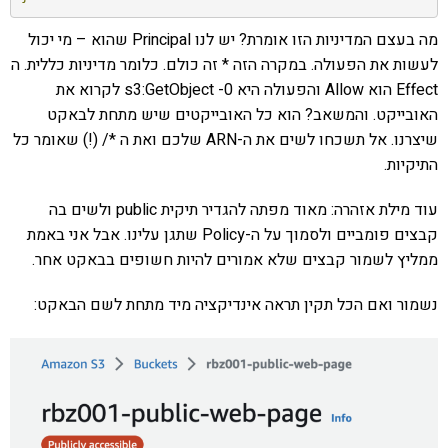
מה בעצם המדיניות הזו אומרת? יש לנו Principal שהוא – מי יכול
לעשות את הפעולה. במקרה הזה * זה כולם. כלומר מדיניות כללית. ה
Effect הוא Allow והפעולה היא s3:GetObject -0 לקרוא את
האובייקט. והמשאב? הוא כל האובייקטים שיש מתחת לבאקט
שיצרנו. אל תשכחו לשים את ה-ARN שלכם ואת ה */ (!) שאומר כל
התיקיות.
עוד מילת אזהרה: מאוד מפתה להגדיר תיקית public ולשים בה
קבצים פומביים ולסמוך על ה-Policy שתגן עלינו. אבל אני באמת
ממליץ לשמור קבצים שלא אמורים להיות חשופים בבאקט אחר.
נשמור ואם הכל תקין תראה אינדיקציה מיד מתחת לשם הבאקט: