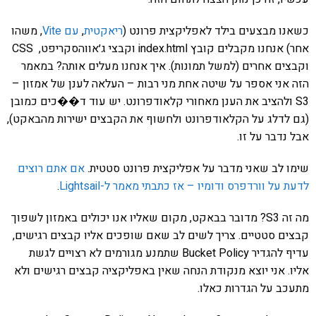
כשאנו מבצעים בילד לאפליקצית פרונט (
ריאקטית
,
עם Vite
, משהו
אחר) אנחנו מקבלים קובץ index.html וקבצי ג׳אווהסקריפט, CSS
וקבצים אחרים (למשל תמונות). איך אנחנו מעלים אותה? במאמר
הזה אני אספר על שיטה אחת מני רבות – העלאה לענן של אמזון –
S3 ולהציב את הענן מאחורי קלאודפרונט. יש עוד ד��כים כמובן
(גם לדלג על הקלאודפרונט ולחשוף את הקבצים ישירות מהבאקט),
אבל נדבר על זו.
שימו לב שאני מדבר על אפליקצית פרונט סטטית.
אם אתם רוצים
לדעת על וורדפרס ודומיו – אז כתבתי מאמר ל-Lightsail
.
מה זה S3? מדובר בבאקט, מקום שאליו אנו יכולים באמזון לשפוך
קבצים סטטיים. צריך לשים לב שאם שופכים אליו קבצים רגישים,
עדיף להגדיר Bucket Policy שתמנע מגורמים לא רצויים לגשת
אליו. אני יוצא מנקודת הנחה שאין באפליקציה קבצים רגישים ולא
מתעכב על הגדרות כאלו.