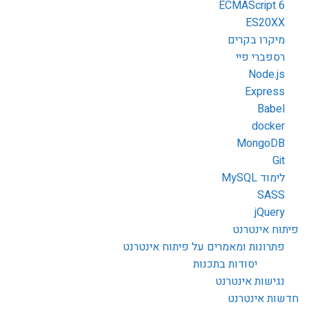
ECMAScript 6
ES20XX
מיקרו בקרים
רספברי פיי
Node.js
Express
Babel
docker
MongoDB
Git
לימוד MySQL
SASS
jQuery
פיתוח אינטרנט
פתרונות ומאמרים על פיתוח אינטרנט
יסודות בתכנות
נגישות אינטרנט
חדשות אינטרנט