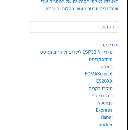
הצטרפו לאלפי הקוראים של הספרים שלי
שמלמדים תכנות מעשי בקלות ובעברית
חיפוש
עבור:
מדריכים
מדריך ל-ESP32 לילדים ולהורים מאפס
טייפסקריפט
ריאקט
ECMAScript 6
ES20XX
מיקרו בקרים
רספברי פיי
Node.js
Express
Babel
docker