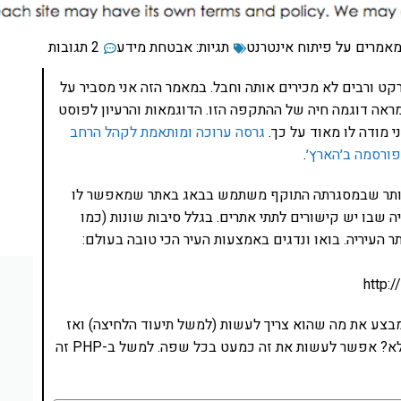
מאמרים על פיתוח אינטרנט
תגיות:
אבטחת מידע
2 תגובות
ט ורבים לא מכירים אותה וחבל. במאמר הזה אני מסביר על
ראה דוגמה חיה של ההתקפה הזו. הדוגמאות והרעיון לפוסט
י מודה לו מאוד על כך.
גרסה ערוכה ומותאמת לקהל הרחב
פורסמה ב׳הארץ׳
.
ביותר שבמסגרתה התוקף משתמש בבאג באתר שמאפשר לו
ה שבו יש קישורים לתתי אתרים. בגלל סיבות שונות (כמו
 העיריה. בואו ונדגים באמצעות העיר הכי טובה בעולם:
http:/
מבצע את מה שהוא צריך לעשות (למשל תיעוד הלחיצה) ואז
מבצע רידיירקט אל הכתובת שנמצאת ב-target. פשוט, לא? אפשר לעשות את זה כמעט בכל שפה. למשל ב-PHP זה