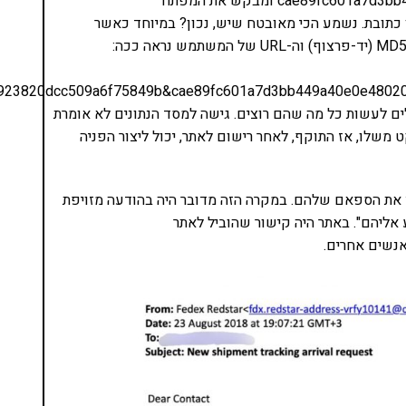
כאן הוא פשוט ניגש אל הפרמטר cae89fc601a7d3bb449a40e0e4802078 ומבקש את המפתח
bb376f862a9c320e3 שמחזיר לו כתובת. נשמע הכי מאובטח שיש, נכון? במיוחד כאשר
923820dcc509a6f75849b&cae89fc601a7d3bb449a40e0e4802
ים לעשות כל מה שהם רוצים. גישה למסד הנתונים לא אומרת
משלו, אז התוקף, לאחר רישום לאתר, יכול ליצור הפניה
 את הספאם שלהם. במקרה הזה מדובר היה בהודעה מזויפת
ליהם". באתר היה קישור שהוביל לאתר