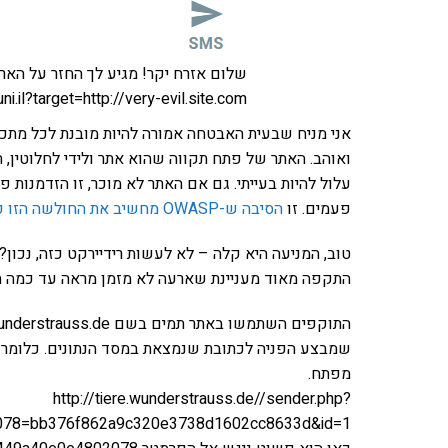
שלום אזרח יקר! מגיע לך החזר על הארנ
ni.il?target=http://very-evil.site.com
אני מניח שבעית האבטחה אמורה להיות מובנת לכל מתכ
עלול להיות בעייתי. גם אם האתר לא מוכר, זו הזדמנות
פעמים. זו
הסיבה ש-OWASP מחשיב את החולשה הזו כחולשת אבטחה
טוב, המניעה היא קלה – לא לעשות רידיירקט כזה, נכון?
התקפה מאוד מעניינת שארעה לא מזמן מראה עד כמה תו
שמבצע הפניה לכתובת שנמצאת במסד הנתונים. כלומר ה
מפתח.
http://tiere.wunderstrauss.de//sender.php?
078=bb376f862a9c320e3738d1602cc8633d&id=1