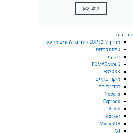
לחצו כאן
מדריכים
מדריך ל-ESP32 לילדים ולהורים מאפס
טייפסקריפט
ריאקט
ECMAScript 6
ES20XX
מיקרו בקרים
רספברי פיי
Node.js
Express
Babel
docker
MongoDB
Git