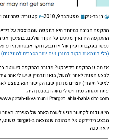
רן בר-זיק
ספטמבר 9, 2018
קטגוריה:
פתרונות ו
התקפה חביבה במיוחד היא התקפה שמבוססת על רידיירק
ההתקפה הזו ואיך מגינים על הקוד שלכם. בהמשך אני מ
נעשו בעקבות רעיון של זיו חבא, חוקר אבטחת מידע ואנ
(בלי דוגמאות הקוד כמובן ועם יותר הסברים למוגלגים) 
אז מה זו התקפת רידיירקט? מדובר בהתקפה פשוטה 
לבצע הפניה לאתר. למשל, בואו ונדמיין שיש לי אתר עירי
למשל תיעוד) יוצרים מנגנון שבו הקישור הוא בעצם לאתר
פתח תקווה. נניח ויש לי משהו בסגנון הזה:
/www.petah-tikva.muni.il?target=ahla-bahla.site.com
מי שנכנס לקישור מגיע לשרת האתר של העיריה. האתר 
יראה ככה