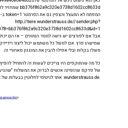
738d1602cc8633d
המפתח לא התעצל והצפין גם את הפרמטר token=1 ב-MD5 (יד-פרצוף) וה-URL של המשתמש נראה ככה:
http://tiere.wunderstrauss.de//sender.php?
078=bb376f862a9c320e3738d1602cc8633d&id=1
אבל אם לפורצים יש גישה למסד הנתונים – אז הם יכול
שמישהו פרץ. אם למשל כל משתמש יכול ליצור רידיירקט 
משלו בקלות ובלי אפילו להבין את המנגנון מאחורי זה.
כל מה שהתוקפים היו צריכים לעשות זה להתחיל להפיץ
של פדקס שהזמינה אנשים לבדוק את המשלוח "שהגיע א
.wunderstrauss.de. אתר לגיטימי לחלוטין בבעלות של אנשים אחרים.