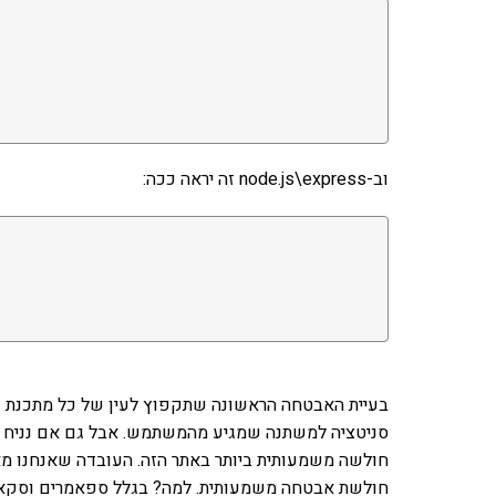
וב-node.js\express זה יראה ככה:
בעיית האבטחה הראשונה שתקפוץ לעין של כל מתכנת שיש
חולשה משמעותית ביותר באתר הזה. העובדה שאנחנו מא
חולשת אבטחה משמעותית. למה? בגלל ספאמרים וסקא