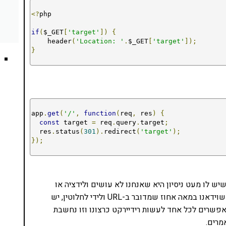
<?
php

if
(
$_GET
[
'target'
])
{
    header
(
'Location: '
.
$_GET
[
'target'
]);
}
app
.
get
(
'/'
,
function
(
req
,
 res
)
{
const
 target 
=
 req
.
query
.
target
;
  res
.
status
(
301
).
redirect
(
'target'
);
});
 לו מעט ניסיון היא שאנחנו לא עושים ולידציה או
סניטציה למשתנה שמגיע מהמשתמש. אבל גם אם נניח שוידאנו במאה אחוז שמדובר ב-URL ולידי לחלוטין, יש
פשרים לכל אחד לעשות רידיירקט כרצונו וזו נחשבת
מרים.