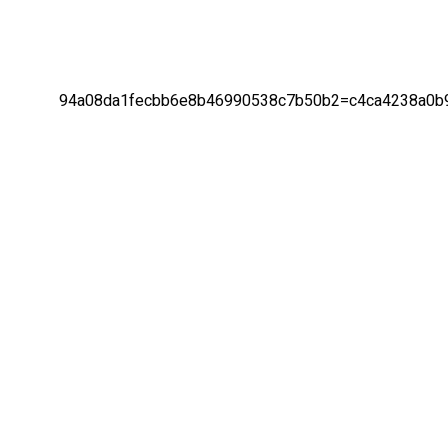
94a08da1fecbb6e8b46990538c7b50b2=c4ca4238a0b