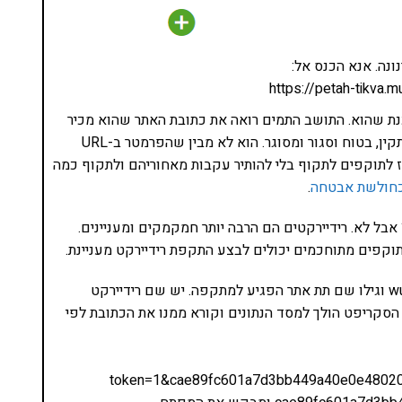
ונה. אנא הכנס אל:
https://petah-tikva.mu
נת שהוא. התושב התמים רואה את כתובת האתר שהוא מכיר
ואוהב. האתר של פתח תקווה שהוא אתר ולידי לחלוטין, תקין, בטוח וסגור ומסוגר. הוא לא מבין שהפרמטר ב-URL
 פז לתוקפים לתקוף בלי להותיר עקבות מאחוריהם ולתקוף כמה
.
 אבל לא. רידיירקטים הם הרבה יותר חמקמקים ומעניינים.
קפים מתוחכמים יכולים לבצע התקפת רידיירקט מעניינת.
התוקפים השתמשו באתר תמים בשם wunderstrauss.de וגילו שם תת אתר הפגיע למתקפה. יש שם רידיירקט
סקריפט הולך למסד הנתונים וקורא ממנו את הכתובת לפי
token=1&cae89fc601a7d3bb449a40e0e4802