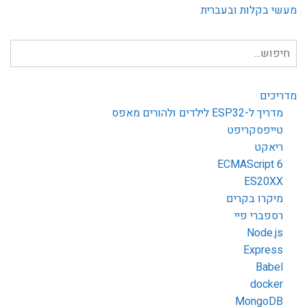
מעשי בקלות ובעברית
חיפוש
עבור:
מדריכים
מדריך ל-ESP32 לילדים ולהורים מאפס
טייפסקריפט
ריאקט
ECMAScript 6
ES20XX
מיקרו בקרים
רספברי פיי
Node.js
Express
Babel
docker
MongoDB