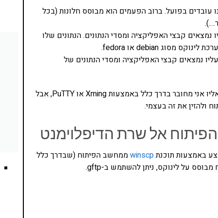
ו עובדים בפועל. ברוב הפעמים הוא מבוסס חלונות (בכל
.).
נמצאים קבצי האפליקציה ומסדי הנתונים. הנתונים שלו
וג debian או fedora.
ליו נמצאים קבצי האפליקציה ומסדי הנתונים של
כל הפקודות האלו מוזנות לטרמינל של מחשב הפיתוח. אליו אני מחובר בדרך כלל באמצעות Xming או PuTTY, אבל
 ולהזין את זה בעצמי.
פיתוח אל שרת הדיפלוימנט
winscp
ממחשב הפיתוח (שבדרך כלל
וסס על לינוקס, ניתן להשתמש ב-gftp.