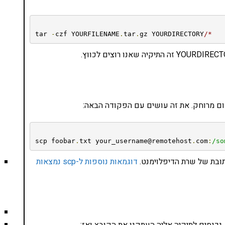
tar 
-
czf YOURFILENAME
.
tar
.
gz YOURDIRECTORY
/*
קום מרוחק. את זה עושים עם הפקודה הבאה:
scp foobar
.
txt your_username@remotehost
.
com
:
/so
בת של שרת הדיפלוימנט.
דוגמאות נוספות ל-scp נמצאות