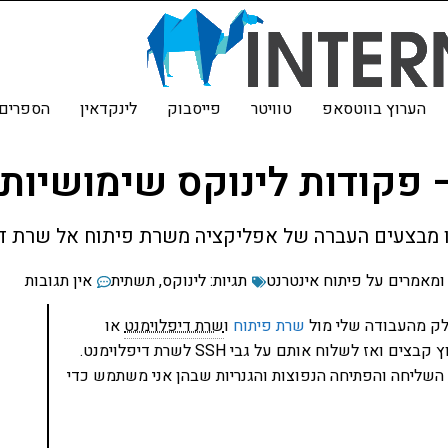
הערוץ בווטסאפ
טוויטר
פייסבוק
לינקדאין
הספרים 
 פקודות לינוקס שימושיות
 מבצעים העברה של אפליקציה משרת פיתוח אל שרת די
ומאמרים על פיתוח אינטרנט
תגיות:
לינוקס
,
תשתית
אין תגובות
לק מהעבודה שלי מול
שרת פיתוח
ו
שרת דיפלוימנט
או
אינטגרציה ששניהם מבוססים על לינוקס, אני נאלץ לכווץ קבצים ואז לשלוח אותם על גבי SSH לשרת דיפלוימנט.
 השליחה והפתיחה הנפוצות והגנריות שבהן אני משתמש כדי