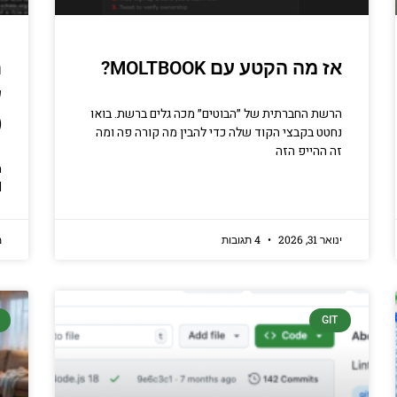
טחת מידע ומידע יסודי וחשוב שגם
ים לא תמיד יודעים.
אז מה הקטע עם MOLTBOOK?
סו עכשיו
הרשת החברתית של ״הבוטים״ מכה גלים ברשת. בואו
(
נחטט בקבצי הקוד שלה כדי להבין מה קורה פה ומה
זה ההייפ הזה
LLM
ינואר 31, 2026
4 תגובות
מא
GIT