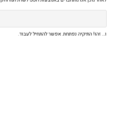
לאחר מכן אנו מתחברים באמצעות SSH לשרת המרוחק. נכנסים לתיקיה אליה העתקנו את הקובץ ואז:
ו… זהו! התיקיה נפתחת. אפשר להתחיל לעבוד.
אהבתם את התוכן שלי? 
פרויקט ספרי לימוד התכנות שלי עם אלפי קורא
ואחת ללמו
לח