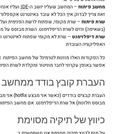
מחשב פיתוח
– המחשב שעליו יושב ה-
IDE
ועליו אנחנ
זאת צריך לבדוק איך הכל לא עובד באינטרנט אקספלורר…
שרת פיתוח
– שרת מקומי, שפתוח לרשת הפנימית ועליו 
(בשאיפה) זהים לשרת הדיפלוימנט. השרת מבוסס על מערכת לינוקס מס
שרת דיפלוימנט
– שרת לא מקומי שפתוח לאינטרנט וע
האפליקציה העובדת.
אפשר באופן עקרוני לחבר מוניטור ומקלדת לשרת הפיתוח
העברת קובץ בודד ממחשב ה
העברת קבצים בודדים (כאשר אני מבצע hotfix) אני מבצע באמצעות תוכנת
מבוסס חלונות) אל שרת הדיפלוימנט. אם מחשב הפיתוח מב
כיווץ של תיקיה מסוימת
על מנת לכווץ תיקיה מסוימת אנו משתמשים ב: