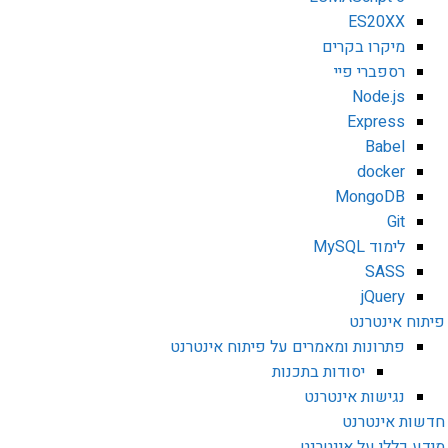
ES20XX
מיקרו בקרים
רספברי פיי
Node.js
Express
Babel
docker
MongoDB
Git
לימוד MySQL
SASS
jQuery
פיתוח אינטרנט
פתרונות ומאמרים על פיתוח אינטרנט
יסודות בתכנות
נגישות אינטרנט
חדשות אינטרנט
מידע כללי על אינטרנט