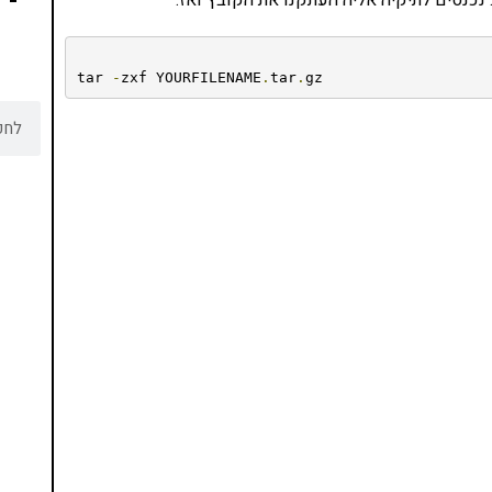
tar 
-
zxf YOURFILENAME
.
tar
.
gz
נסו את ספרי הלימוד שלי
ים ותמיכה של חברות מובילות נועד לאפשר לכל אחד
ד תכנות מעשי
צו כאן