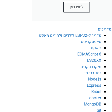
לחצו כאן
מדריכים
מדריך ל-ESP32 לילדים ולהורים מאפס
טייפסקריפט
ריאקט
ECMAScript 6
ES20XX
מיקרו בקרים
רספברי פיי
Node.js
Express
Babel
docker
MongoDB
Git