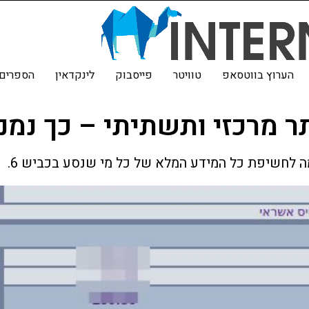
הערוץ בווטסאפ
טוויטר
פייסבוק
לינקדאין
הספרים 
 מרכזי ותשתיתי – כך נמנ