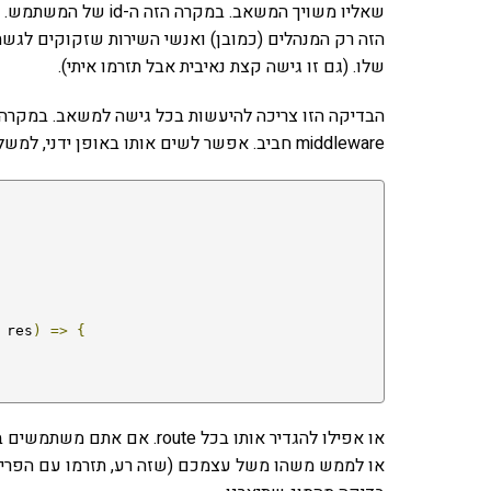
שאליו משויך המשאב. ב
הזה רק המנהלים (כמובן) ואנשי השירות שזקוקים לג
שלו. (גם זו גישה קצת נאיבית אבל תזרמו איתי).
middleware חביב. אפשר לשים אותו באופן ידני, למשל משהו בסגנון הזה:
 res
)
=>
{
או לממש משהו משל עצמכם (שזה רע, תזרמו עם הפריי