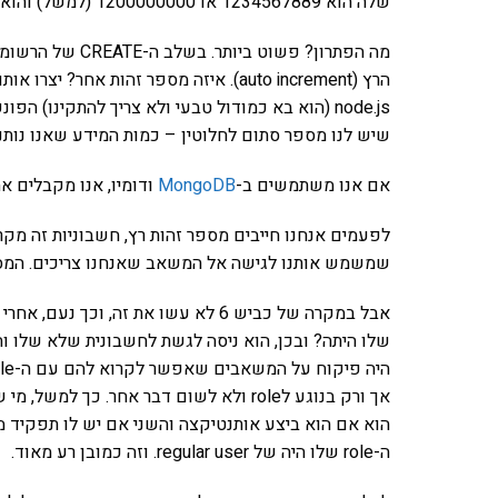
שלה הוא 1234567889 או 1200000000 (למשל) והוא יכול לעשות את זה דרך ה-URL.
מה הפתרון? פשוט 
הרץ (auto increment). איזה מספר זהות אחר? יצרו אותו באמצעות הפונקציה
node.js (הוא בא כמודול טבעי ולא צריך להתקינו)
שיש לנו מספר סתום לחלוטין – כמות המידע שאנו נותני
אם אנו משתמשים ב-
MongoDB
ודומיו, אנו מקבלים את ה-id הזה במתנה 
לפעמים אנחנו חייבים מספר זהות רץ, חשבוניות זה מק
שמשמש אותנו לגישה אל המשאב שאנחנו צריכים. המספר
אבל במקרה של כביש 6 לא עשו את זה, 
שלו היתה? ובכן, הוא ניסה לגשת לחשבונית שלא שלו ו
אך ורק בנוגע לrole ולא לשום דבר אחר. כ
הוא אם הוא ביצע אותנטיקצה והשני אם יש לו תפקיד
ה-role שלו היה של regular user. וזה כמובן רע מאוד.