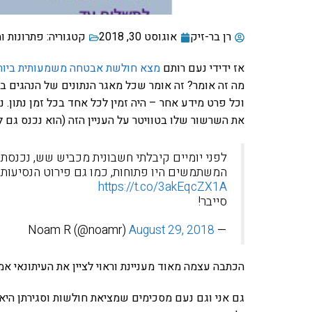
רן בר-זיק
אוגוסט 30, 2018
קטגוריה:
פתרונות ו
אז ידידי נעם רותם
מצא חולשת אבטחה משמעותית ביותר
וכל פרט מידע אחר – היה זמין לכל אחד בכל זמן נתון. 
את השרשור שלו בטוויטר על העניין הזה (הוא נכנס גם ל
לפני יומיים קיבלתי חשבונית מכביש שש, נכנסתי
המשתמשים היו פתוחות, כמו גם פירוט הנסיעות ב
https://t.co/3akEqcZX1A
סייבר!
August 29, 2018
— Noam R (@noamr)
הכתבה עצמה מאוד מעניינת וראוי לציין את העיתונאי אמי
גם אני וגם נעם מסכימים שמציאת חולשות וסגירתן הי