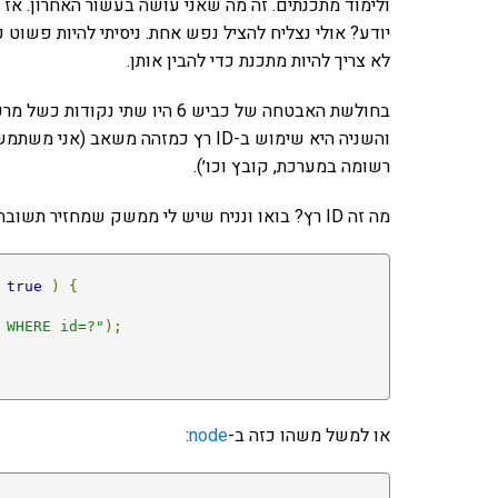
ולימוד מתכנתים. זה מה שאני עושה בעשור האחרון. אז 
יודע? אולי נצליח להציל נפש אחת. ניסיתי להיות פשו
לא צריך להיות מתכנת כדי להבין אותן.
בחולשת האבטחה של כביש 6 היו שת
רשומה במערכת, קובץ וכו׳).
מה זה ID רץ? בואו ונניח שיש לי ממשק שמחזיר תשובה על כל ID. למשל משהו בסגנון הזה ב-PHP.
true
)
{
 WHERE id=?"
);
או למשל משהו כזה ב-
node
: