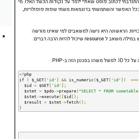
התנדבתי לכתוב פוסט שאולי ילמד על נקודות הכשל האלו. מי
ט ככל האפשר והשתמשתי בדוגמאות משתי שפות פופולריות,
י נקודות כשל מרכזיות. הראשונה היא גישה למשאבים למי שאינו מורשה
והשניה היא שימוש ב-ID רץ כמזהה משאב (אני משתמש במילה משאב ל resource שיכול להיות הרבה דברים:
<?
if
(
 $_GET
[
'id'
]
&&
 is_numeric
(
$_GET
[
'id'
])
===
  $id 
=
 $GET
[
'id'
];
  $stmt 
=
 $pdo
->
prepare
(
"SELECT * FROM sometable
  $stmt
->
execute
([
$id
]);
  $result 
=
 $stmt
->
fetch
();
}