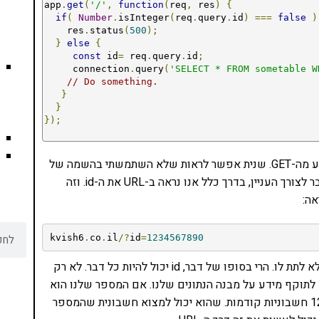
app
.
get
(
'/'
,
function
(
req
,
 res
)
{
if
(
Number
.
isInteger
(
req
.
query
.
id
)
===
false
)
    res
.
status
(
500
);
}
else
{
const
 id
=
 req
.
query
.
id
;
     connection
.
query
(
'SELECT * FROM sometable W
// Do something.
}
}
});
קודם כל אפשר לראות שעשיתי ולידציה למשתנה שמגיע מה-GET. שנית אפשר לראות שלא השתמשתי בהשמה של
משתנים ישירות ב-Query. אבל זה בקטנה. כשיש כזה דבר לצורך העניין, בדרך כלל אנו נראה ב-URL את ה-id. וזה
kvish6
.
co
.
il
/?
id
=
1234567890
וזה כבר רע, כי זה נותן לתוקף פרט מידע חשוב שעדיף לא לתת לו. הרי בסופו של דבר, id יכול להיות כל דבר. לא רק
 לתוקף מידע על מבנה הנתונים שלנו. אם המספר שלנו הוא
1234567890 אנחנו למשל מגלים לו שיש 1234567889 חשבוניות קודמות. שהוא יכול למצוא חשבונית שהמספר