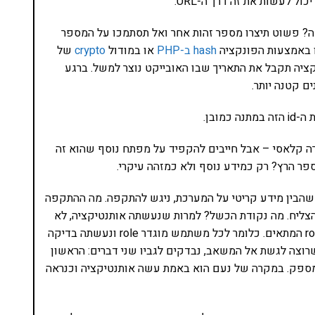
ביותר. בשלב ה-CREATE של הרשומה? פשוט תיצרו מספר זהות אחר ואל תסתמכו על המספר
hash ב-PHP
או במודול
crypto
של
 הפונקציה תקבל את התאריך שבו האובייקט נוצר למשל. ברגע
ם קטנה יותר.
כמובן.
רה קלאסי – אבל חייבים להקפיד על מפתח נוסף שהוא זה
 הרץ? רק כמידע נוסף ולא כמזהה עיקרי.
וכך נעם, אחרי שהבין מידע קריטי על המערכת, ניגש להתקפה. מה ההתקפה
הצליח. מה נקודת הכשל? למרות שנעשתה אותנטיקציה, לא
היה פיקוח על המשאבים שאפשר לקרוא להם עם ה-role המתאים. כלומר לכל משתמש מוגדר role ונעשתה בדיקה
ך למשל, מי שרוצה לגשת אל המשאב, נבדקים לגביו שני דברים: הראשון
 מספק. במקרה של נעם הוא באמת עשה אותנטיקציה וכנראה