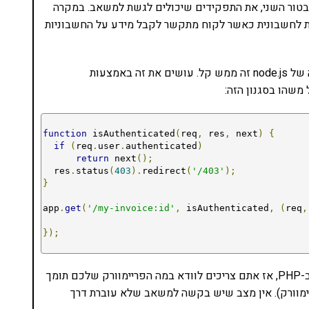
מקרה הזה ה-id של המשתמש. בטור השני, את התפקידים שיכולים לגשת למשאב. במקרה
שת לחשבונית כאשר לקוח מתקשר לקבל מידע על החשבוניות
הבדיקה הזו צריכה להיעשות בכל גישה למשאב. במקרה של node.js זה ממש קל. עושים את זה באמצעות
function
 isAuthenticated
(
req
,
 res
,
 next
)
{
if
(
req
.
user
.
authenticated
)
return
 next
();
  res
.
status
(
403
).
redirect
(
'/403'
);
}
app
.
get
(
'/my-invoice:id'
,
 isAuthenticated
,
(
req
,
});
או אפילו להגדיר אותו בכל route. אם אתם משתמשים ב-PHP, אז אתם צריכים לוודא במה הפריימוורק שלכם תומך
מוורק). אין מצב שיש בקשה למשאב שלא עוברת דרך