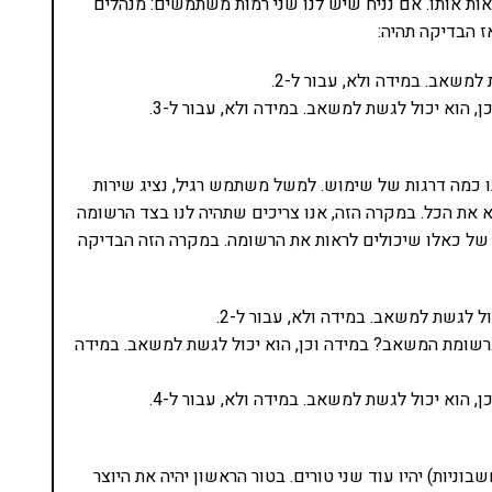
אות אותו. אם נניח שיש לנו שני רמות משתמשים: מנהלים
ז הבדיקה תהיה:
נו כמה דרגות של שימוש. למשל משתמש רגיל, נציג שירות
א את הכל. במקרה הזה, אנו צריכים שתהיה לנו בצד הרשומה
א רק את ה-ID של המשתמש שיצר אותה אלא גם role של כאלו שיכולים לראות את הרשומה. במקרה הזה הבדיקה
role שתואם ל-roles המופיעים ברשומת המשאב? במידה וכן, הוא יכול לגשת למשאב. במידה
שבטבלה של המשאבים (במקרה של כביש 6, החשבוניות) יהיו עוד שני טורים. בטור הראשון יהיה את היוצר