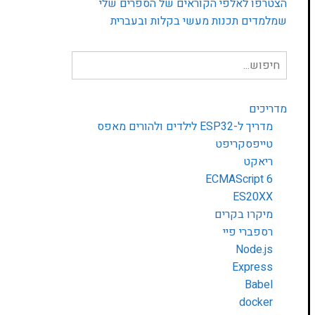
הצטרפו לאלפי הקוראים של הספרים שלי
שמלמדים תכנות מעשי בקלות ובעברית
חיפוש
עבור:
מדריכים
מדריך ל-ESP32 לילדים ולהורים מאפס
טייפסקריפט
ריאקט
ECMAScript 6
ES20XX
מיקרו בקרים
רספברי פיי
Node.js
Express
Babel
docker