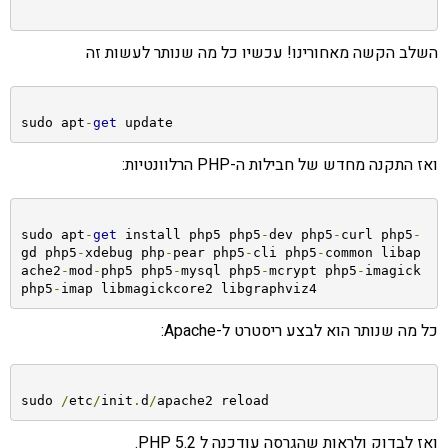
השלב הקשה מאחורינו! עכשיו כל מה שנותר לעשות זה
sudo apt
-
get
 update
ואז התקנה מחדש של חבילות ה-PHP הרלוונטיות:
sudo apt
-
get
 install php5 php5
-
dev php5
-
curl php5
-
gd php5
-
xdebug php
-
pear php5
-
cli php5
-
common libap
ache2
-
mod
-
php5 php5
-
mysql php5
-
mcrypt php5
-
imagick 
php5
-
imap libmagickcore2 libgraphviz4
כל מה שנותר הוא לבצע ריסטרט ל-Apache:
sudo 
/
etc
/
init
.
d
/
apache2 reload
ואז לבדוק ולראות שהגרסה עודכנה ל PHP 5.2.