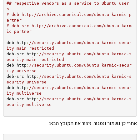
## respective vendors as a service to Ubuntu user
s.
# deb http://archive.canonical.com/ubuntu karmic p
artner
# deb-src http://archive.canonical.com/ubuntu karm
ic partner
deb http
:
//security.ubuntu.com/ubuntu karmic-secur
ity main restricted
deb
-
src http
:
//security.ubuntu.com/ubuntu karmic-s
ecurity main restricted
deb http
:
//security.ubuntu.com/ubuntu karmic-secur
ity universe
deb
-
src http
:
//security.ubuntu.com/ubuntu karmic-s
ecurity universe
deb http
:
//security.ubuntu.com/ubuntu karmic-secur
ity multiverse
deb
-
src http
:
//security.ubuntu.com/ubuntu karmic-s
ecurity multiverse
אחרי כן נשמור ונסגור. ניצור את הקובץ הבא: