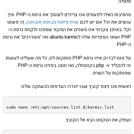
ומעלה.
מהסיבות האלו לפעמים אנו צריכים לשנמך את גרסת ה-PHP. איך
עושים את זה? אם יש לכם
שרת פיתוח מבוסס אובונטו
, זה פשוט
וקל. באופן עקרוני אנו משנים את המקור שממנו נלקחת גרסת ה-
PHP ושאר הספריות שלה לubuntu karmic ואז 'משדרגים' את גרסת
ה-PHP.
על מנת לבדוק איזו גרסת PHP מותקנת לנו, כל מה שעלינו לעשות
זה להקליד php -v בקונסולה, ואז תוצג בפנינו גרסת ה-PHP
שמותקנת על השרת.
ראשית אנו ניצור קובץ שבו יוגדרו העדפות ההעתקה שלנו:
sudo nano 
/
etc
/
apt
/
sources
.
list
.
d
/
karmic
.
list
נעתיק את הטקסט הבא אל הקובץ: