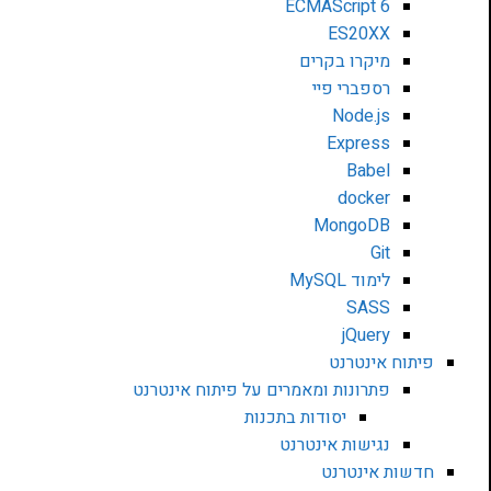
ECMAScript 6
ES20XX
מיקרו בקרים
רספברי פיי
Node.js
Express
Babel
docker
MongoDB
Git
לימוד MySQL
SASS
jQuery
פיתוח אינטרנט
פתרונות ומאמרים על פיתוח אינטרנט
יסודות בתכנות
נגישות אינטרנט
חדשות אינטרנט