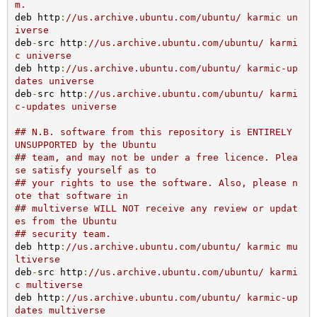
m.
deb http
:
//us.archive.ubuntu.com/ubuntu/ karmic un
iverse
deb
-
src http
:
//us.archive.ubuntu.com/ubuntu/ karmi
c universe
deb http
:
//us.archive.ubuntu.com/ubuntu/ karmic-up
dates universe
deb
-
src http
:
//us.archive.ubuntu.com/ubuntu/ karmi
c-updates universe
## N.B. software from this repository is ENTIRELY 
UNSUPPORTED by the Ubuntu 
## team, and may not be under a free licence. Plea
se satisfy yourself as to 
## your rights to use the software. Also, please n
ote that software in 
## multiverse WILL NOT receive any review or updat
es from the Ubuntu
## security team.
deb http
:
//us.archive.ubuntu.com/ubuntu/ karmic mu
ltiverse
deb
-
src http
:
//us.archive.ubuntu.com/ubuntu/ karmi
c multiverse
deb http
:
//us.archive.ubuntu.com/ubuntu/ karmic-up
dates multiverse