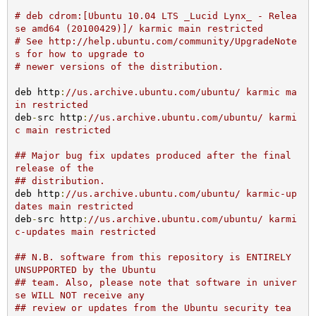
# deb cdrom:[Ubuntu 10.04 LTS _Lucid Lynx_ - Relea
se amd64 (20100429)]/ karmic main restricted
# See http://help.ubuntu.com/community/UpgradeNote
s for how to upgrade to
# newer versions of the distribution.
deb http
:
//us.archive.ubuntu.com/ubuntu/ karmic ma
in restricted
deb
-
src http
:
//us.archive.ubuntu.com/ubuntu/ karmi
c main restricted
## Major bug fix updates produced after the final 
release of the
## distribution.
deb http
:
//us.archive.ubuntu.com/ubuntu/ karmic-up
dates main restricted
deb
-
src http
:
//us.archive.ubuntu.com/ubuntu/ karmi
c-updates main restricted
## N.B. software from this repository is ENTIRELY 
UNSUPPORTED by the Ubuntu
## team. Also, please note that software in univer
se WILL NOT receive any
## review or updates from the Ubuntu security tea