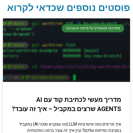
פוסטים נוספים שכדאי לקרוא
יסודות בתכנות
קריפטוגרפיה, ביצועים, אבטחת מידע ומידע
פתרונות ומאמרים על פיתוח אינטרנט
יסודי וחשוב שגם מתכנתים מנוסים לא תמיד
יודעים.
הכנסו עכשיו
מדריך מעשי לכתיבת קוד עם AI
AGENTS שרצים במקביל – איך זה עובד?
איך מריצים כמה איטרציות LLM (מה שנקרא סוכני AI) במקביל
בסביבת הפיתוח שלכם? נבין איך זה עובד ברמה התכנותית.