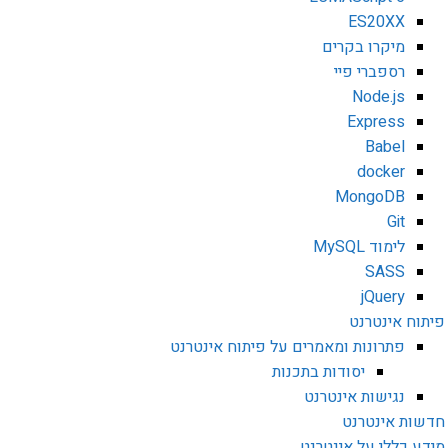
ES20XX
מיקרו בקרים
רספברי פיי
Node.js
Express
Babel
docker
MongoDB
Git
לימוד MySQL
SASS
jQuery
פיתוח אינטרנט
פתרונות ומאמרים על פיתוח אינטרנט
יסודות בתכנות
נגישות אינטרנט
חדשות אינטרנט
מידע כללי על אינטרנט