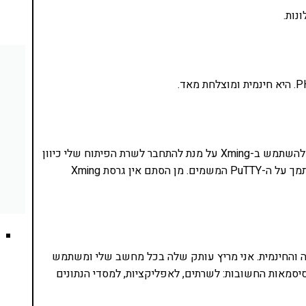
נות.
ו-Xming Fonts ראויות לפוסט נפרד. אני מעדיף להשתמש ב-Xming על מנת להתחבר לשרת הפיתוח שלי כיוון
שהוא מאפשר פתיחת תוכנות גרפיות במקום סתם להסתמך על ה-PuTTY המשמים. מן הסתם אין גרסת Xming
ה והחינמית. אני מריץ עותק שלה בכל מחשב שלי ומשתמש
יסמאות החשובות: לשרתים, לאפליקציות, למסדי הנתונים