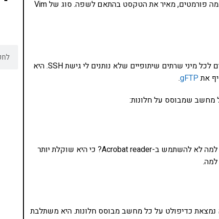
בודדים. מדובר בעורך טקסט מתוחכם שיכול לשמור בכמה פורמטים, מאיר את הטקסט בהתאם לשפה. סוג של Vim
היא תוכנת FTP חינמית ומצויינת להעברת קבצים לכל מיני שרתים שיתופיים שלא נותנים לי גישת SSH. היא
יף את
gFTP
.
ל מחשב שמבוסס על חלונות:
היא תוכנה קלה, פשוטה וחינמית לפתיחת PDFים. למה לא להשתמש ב-Acrobat reader? כי היא שוקלת יותר
 נמצאת כדיפולט על כל מחשב מבוסס חלונות. היא משתלבת