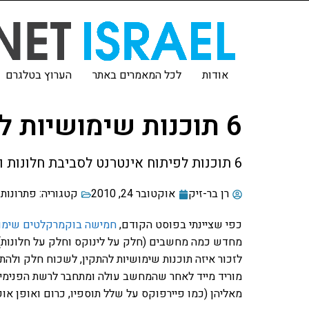
אודות
לכל המאמרים באתר
הערוץ בטלגרם
6 תוכנות שימושיות למפתחי אינטרנט
6 תוכנות לפיתוח אינטרנט לסביבת חלונות ולינוקס שאני לא יכול להסתדר בלעדיהן.
רן בר-זיק
אוקטובר 24, 2010
קטגוריה:
פתרונות 
כפי שציינתי בפוסט הקודם,
חמישה בוקמרקלטים שימו
מחדש כמה מחשבים (חלק על לינוקס וחלק על חלונות) ג
לזכור איזה תוכנות שימושיות להתקין, לשכוח חלק ולה
מוריד מייד לאחר שהמחשב עולה ומתחבר לרשת הפנימית ו
מאליהן (כמו פיירפוקס על שלל תוספיו, כרום ואופן אופ