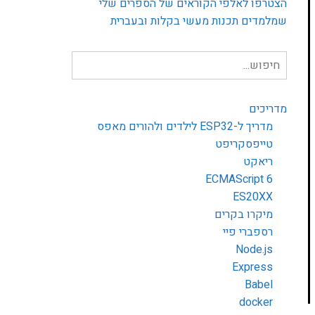
הצטרפו לאלפי הקוראים של הספרים שלי
שמלמדים תכנות מעשי בקלות ובעברית
חיפוש
עבור:
מדריכים
מדריך ל-ESP32 לילדים ולהורים מאפס
טייפסקריפט
ריאקט
ECMAScript 6
ES20XX
מיקרו בקרים
רספברי פיי
Node.js
Express
Babel
docker