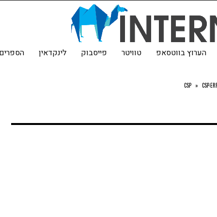
הערוץ בווטסאפ
טוויטר
פייסבוק
לינקדאין
הספרים 
CSP
»
CSP-E