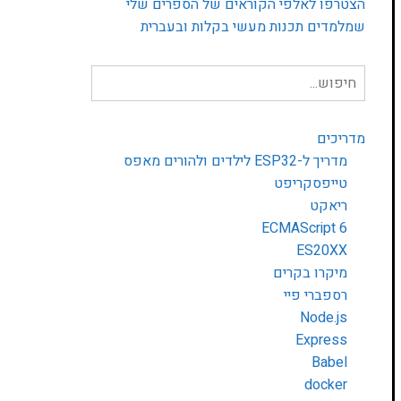
הצטרפו לאלפי הקוראים של הספרים שלי
שמלמדים תכנות מעשי בקלות ובעברית
חיפוש
עבור:
מדריכים
מדריך ל-ESP32 לילדים ולהורים מאפס
טייפסקריפט
ריאקט
ECMAScript 6
ES20XX
מיקרו בקרים
רספברי פיי
Node.js
Express
Babel
docker