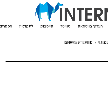
הערוץ בווטסאפ
טוויטר
פייסבוק
לינקדאין
הספרים 
»
RL RESO