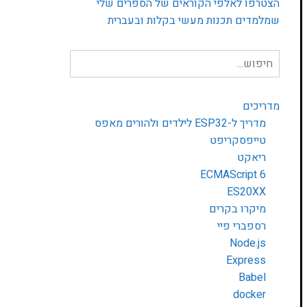
הצטרפו לאלפי הקוראים של הספרים שלי
שמלמדים תכנות מעשי בקלות ובעברית
חיפוש
עבור:
מדריכים
מדריך ל-ESP32 לילדים ולהורים מאפס
טייפסקריפט
ריאקט
ECMAScript 6
ES20XX
מיקרו בקרים
רספברי פיי
Node.js
Express
Babel
docker