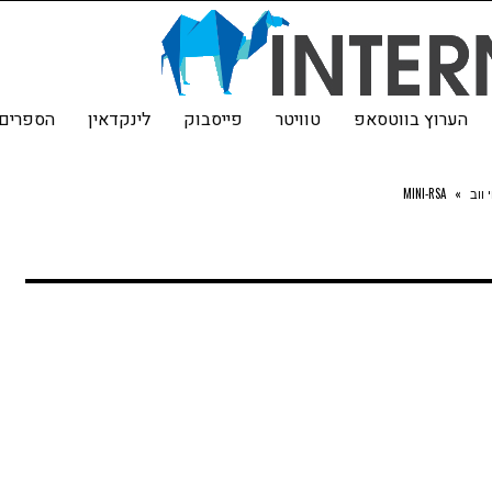
הערוץ בווטסאפ
טוויטר
פייסבוק
לינקדאין
הספרים 
ווב
»
MINI-RSA