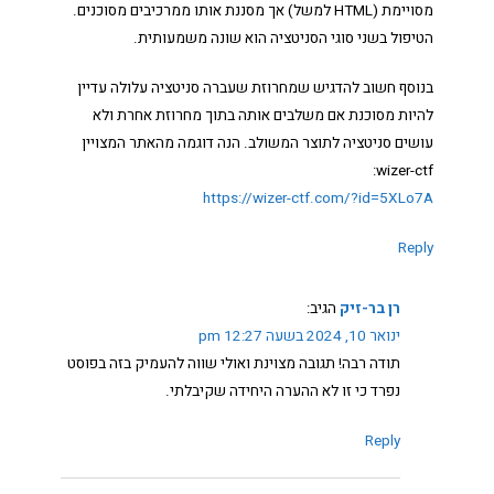
מסויימת (HTML למשל) אך מסננת אותו ממרכיבים מסוכנים.
הטיפול בשני סוגי הסניטציה הוא שונה משמעותית.
בנוסף חשוב להדגיש שמחרוזת שעברה סניטציה עלולה עדיין
להיות מסוכנת אם משלבים אותה בתוך מחרוזת אחרת ולא
עושים סניטציה לתוצר המשולב. הנה דוגמה מהאתר המצויין
wizer-ctf:
https://wizer-ctf.com/?id=5XLo7A
Reply
רן בר-זיק
הגיב:
ינואר 10, 2024 בשעה 12:27 pm
תודה רבה! תגובה מצוינת ואולי שווה להעמיק בזה בפוסט
נפרד כי זו לא ההערה היחידה שקיבלתי.
Reply