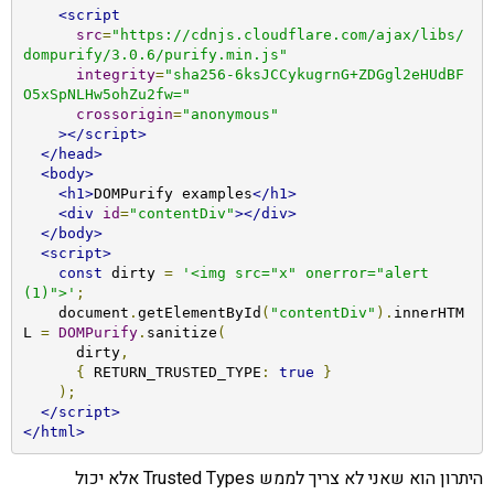
<script
src
=
"https://cdnjs.cloudflare.com/ajax/libs/
dompurify/3.0.6/purify.min.js"
integrity
=
"sha256-6ksJCCykugrnG+ZDGgl2eHUdBF
O5xSpNLHw5ohZu2fw="
crossorigin
=
"anonymous"
></script>
</head>
<body>
<h1>
DOMPurify examples
</h1>
<div
id
=
"contentDiv"
></div>
</body>
<script>
const
 dirty 
=
'<img src="x" onerror="alert
(1)">'
;
    document
.
getElementById
(
"contentDiv"
).
innerHTM
L 
=
DOMPurify
.
sanitize
(
      dirty
,
{
 RETURN_TRUSTED_TYPE
:
true
}
);
</script>
</html>
היתרון הוא שאני לא צריך לממש Trusted Types אלא יכול