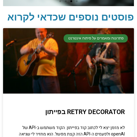
פוסטים נוספים שכדאי לקרוא
יסודות בתכנות
קריפטוגרפיה, ביצועים, אבטחת מידע ומידע
פתרונות ומאמרים על פיתוח אינטרנט
יסודי וחשוב שגם מתכנתים מנוסים לא תמיד
יודעים.
הכנסו עכשיו
RETRY DECORATOR בפייתון
לא מזמן יצא לי לכתוב קוד בפייתון. הקוד משתמש ב-API של
openAI ולפעמים ה-API הזה קצת מפשל. הוא מחזיר לי שגיאה