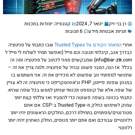
רן בר-זיק
ינואר 7, 2024
קטגוריה:
יסודות בתכנות
תגיות:
אבטחת מידע
6 תגובות
אחרי
המאמר הקודם על Trusted Types
שבו כתבתי על סניטציה
כבדרך אגב, קיבלתי תגובה וגם מייל (ואפשר תמיד לשלוח לי מייל ל
info@bar-zik.com) שמבקשים ממני לכתוב על סניטציה ומה זה
בכלל. אז הנה, הסבר פשוט ובהיר על סניטציה ולמה צריך את זה –
שימושי למפתחי ווב שפשוט לא מכירים את זה. אני משתמש בו
במגוון שפות: פייתון, PHP וג׳אווהסקריפט כי סניטציה זה לא עניין
של שפה אלא של קונספט תכנותי שניתן לממש בכל שפה שהיא.
כתבתי בכוונה בשפה פשוטה כדי להסביר ואז צללתי קצת יותר
עמוק לשימוש כחלק מ-Trusted Type ב-CSP. אם אתם
סטודנטים/מפתחים בתחילת דרכם, החלקים הראשונים יהיו יותר
רלוונטיים עבורכם ואם אתם יותר מנוסים, החלק האחרון יהיה יותר
רלוונטי.