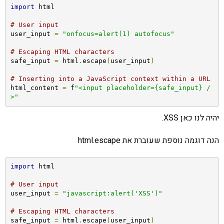
import
 html

# User input
user_input 
=
"onfocus=alert(1) autofocus"
# Escaping HTML characters
safe_input 
=
 html
.
escape
(
user_input
)
# Inserting into a JavaScript context within a URL
html_content 
=
 f
"<input placeholder={safe_input} /
>"
יהיה לנו כאן XSS.
הנה דוגמה נוספת שעוברת את html.escape
import
 html

# User input
user_input 
=
"javascript:alert('XSS')"
# Escaping HTML characters
safe_input 
=
 html
.
escape
(
user_input
)