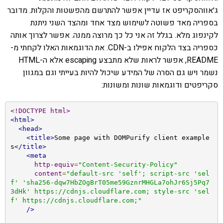
ג׳אווהסקריפט אז עדיין אפשר להתרשם מהפשטות והקלות. מדובר
בספריה מאד פשוטה לשימוש מצד אחד ומהצד השני ניתנת
לקינפוג מלא. בגלל זה אני כל כך מרוצה ממנה. אפשר לצרוך אותה
כספריה בצד הלקוח אפילו ב-CDN. את הדוגמאות האלו לקחתי מ-
README, אפשר לראות שלא מתבצע escaping אלא ה-HTML
נשמר ויש גם הסרה של המידע שיכול להיות בעייתי וגם במגוון
סקריפטים ודוגמאות שונות ומשונות:
<!DOCTYPE html>
<html>
<head>
<title>
Some page with DOMPurify client example
s
</title>
<meta
http-equiv
=
"Content-Security-Policy"
content
=
"default-src 'self'; script-src 'sel
f' 'sha256-dqw7HbZOgBrT05me59GznrMHGLa7ohJr6Sj5Pq7
3dHk' https://cdnjs.cloudflare.com; style-src 'sel
f' https://cdnjs.cloudflare.com;"
/>