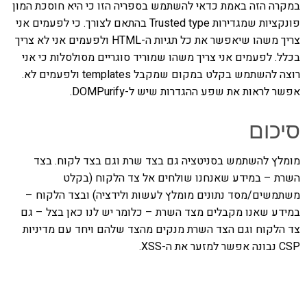
במקרה הזה באמת כדאי להשתמש בספריה הזו כי היא חוסכת המון
פונקציות שמגדירות Trusted type בהתאם לצורך. כי לפעמים אני
צריך משהו שיאפשר את כל תגיות ה-HTML ולפעמים אני לא צריך
בכלל. לפעמים אני צריך משהו שמוריד סוגריים מסולסלות כי אני
רוצה להשתמש בקלט במקום שמקבל templates ולפעמים לא.
אפשר לראות את שפע ההגדרות שיש ל-DOMPurify.
סיכום
מומלץ להשתמש בסניטציה גם בצד שרת וגם בצד לקוח. בצד
השרת – במידע שאנחנו שולחים אל צד הלקוח (בקלט
משתמשים/מסד נתונים מומלץ לעשות ולידציה) ובצד הלקוח –
במידע שאנו מקבלים מצד השרת – כלומר יש לנו כאן בצל – גם
צד הלקוח וגם הצד השרת מנקים מהצד שלהם ויחד עם מדיניות
CSP נבונה אפשר למזער את ה-XSS.