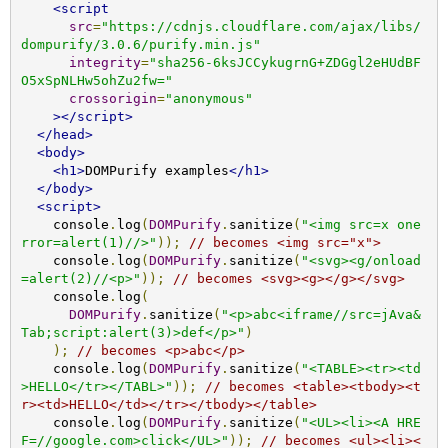
<script
src
=
"https://cdnjs.cloudflare.com/ajax/libs/
dompurify/3.0.6/purify.min.js"
integrity
=
"sha256-6ksJCCykugrnG+ZDGgl2eHUdBF
O5xSpNLHw5ohZu2fw="
crossorigin
=
"anonymous"
></script>
</head>
<body>
<h1>
DOMPurify examples
</h1>
</body>
<script>
    console
.
log
(
DOMPurify
.
sanitize
(
"<img src=x one
rror=alert(1)//>"
));
// becomes <img src="x">
    console
.
log
(
DOMPurify
.
sanitize
(
"<svg><g/onload
=alert(2)//<p>"
));
// becomes <svg><g></g></svg>
    console
.
log
(
DOMPurify
.
sanitize
(
"<p>abc<iframe//src=jAva&
Tab;script:alert(3)>def</p>"
)
);
// becomes <p>abc</p>
    console
.
log
(
DOMPurify
.
sanitize
(
"<TABLE><tr><td
>HELLO</tr></TABL>"
));
// becomes <table><tbody><t
r><td>HELLO</td></tr></tbody></table>
    console
.
log
(
DOMPurify
.
sanitize
(
"<UL><li><A HRE
F=//google.com>click</UL>"
));
// becomes <ul><li><