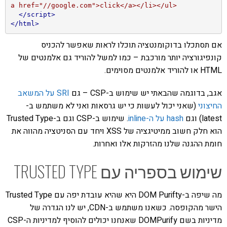
a href="//google.com">click</a></li></ul>
</script>
</html>
אם תסתכלו בדוקומנטציה תוכלו לראות שאפשר להכניס
קונפיגורציה יותר מורכבת – כמו למשל להוריד גם אלמנטים של
HTML או להוריד אלמנטים מסוימים.
אגב, בדוגמה שהבאתי יש שימוש ב-CSP – גם
SRI על המשאב
החיצוני
(שאני יכול לעשות כי יש גרסאות ואני לא משתמש ב-
latest) וגם
hash על ה-inline
. שימוש ב-CSP וגם ב-Trusted Type
הוא חלק חשוב ממיטיגציה של XSS ויחד עם הסניטציה מהווה את
חומת ההגנה שלנו מהזרקות אלו ואחרות.
שימוש בספריה עם TRUSTED TYPE
מה שיפה ב-DOM Purifty היא שהיא עובדת יפה עם Trusted Type
הישר מהקופסה. כשאנו משתמש ב-CDN, יש לנו הגדרה של
מדיניות בשם DOMPurify שאנחנו יכולים להוסיף למדיניות ה-CSP