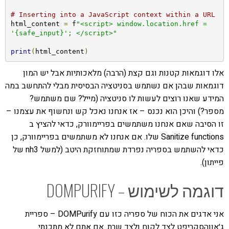
# Inserting into a JavaScript context within a URL
html_content 
=
 f
"<script> window.location.href = 
'{safe_input}'; </script>"
print
(
html_content
)
אלו דוגמאות קטנות וגם קצת (הרבה) מלאכותיות אבל יש המון
דוגמאות שבהן אם נשתמש בסניטציה הבסיסית מבלי להתחשב במה
המידע שאנו רוצים לעשות לו סניטציה (מייל? שם משתמש?
מספר?) והיכן הוא נכנס – אז אנחנו נאכל קש ונחשוף את עצמנו –
זו הסיבה שאם אנחנו משתמשים בפריימוורק, כדאי להציץ ב
Sanitize functions שלו. אם אנחנו לא משתמשים בפריימוורק, כן
כדאי להשתמש בספריה נפרדת שמתוחזקת היטב (למשל nh3 של
פייתון).
דוגמה לשימוש – DOMPURIFY
אני אדגים את הכוח של ספריה כזו עם DOMPurify – ספריית
ג׳אווהסקריפט לצד לקוח ולצד שרת. אם אתם לא מתכנתי