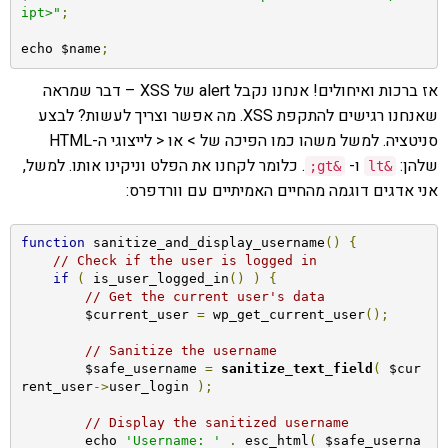
ipt>"
;
echo $name
;
אז ברכות ואיחולים! אנחנו נקבל alert של XSS – דבר שמראה
שאנחנו רגישים להתקפת XSS. מה אפשר וצריך לעשות? לבצע
סניטציה. למשל משהו כמו הפיכה של > או < לייצוגי ה-HTML
שלהן:
ו-
. כלומר לקחנו את הפלט וניקינו אותו. למשל,
;
gt
&
lt
&
אני אדגים דוגמה מהחיים האמיתיים עם וורדפרס:
function
 sanitize_and_display_username
()
{
// Check if the user is logged in
if
(
 is_user_logged_in
()
)
{
// Get the current user's data
        $current_user 
=
 wp_get_current_user
();
// Sanitize the username
        $safe_username 
=
sanitize_text_field
(
 $cur
rent_user
->
user_login 
);
// Display the sanitized username
        echo 
'Username: '
.
 esc_html
(
 $safe_userna