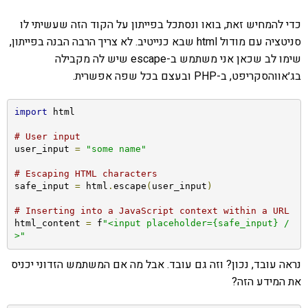
כדי להמחיש זאת, בואו ונסתכל בפייתון על הקוד הזה שעשיתי לו
סניטציה עם מודול html שבא כנייטיב. לא צריך הרבה הבנה בפייתון,
שימו לב שכאן אני משתמש ב-escape שיש לה מקבילה
בג׳אווהסקריפט, ב-PHP ובעצם בכל שפה אפשרית.
import
 html

# User input
user_input 
=
"some name"
# Escaping HTML characters
safe_input 
=
 html
.
escape
(
user_input
)
# Inserting into a JavaScript context within a URL
html_content 
=
 f
"<input placeholder={safe_input} /
>"
נראה עובד, נכון? וזה גם עובד. אבל מה אם המשתמש הזדוני יכניס
את המידע הזה?