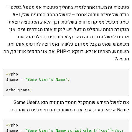
סניטציה זה משהו אחר לגמרי. בתהליך סניטציה אני מטפל בפלט –
בד״כ של יחידת תוכנה אחרת – למשל ממסד הנתונים שלי, API
שאני מפעיל ממיקרוסרוויס בשליטתי וכך הלאה. הסניטציה יוצאת
מנקודת הנחה שהפלט מורעל ויש לנקות אותו מגורמים זרים. אני
אדגים למשל עם דוגמה מאד קלאסית. נניח והפלט הוא שם
משתמש שאני מקבל ממקום כלשהו ואני רוצה להדפיס אותו ואני
משתמש, תאמינו או לא, דווקא ב-PHP. אם אני מדפיס אותו כך, מה
הבעיה?
<?
php

$name 
=
"Some User's Name"
;
echo $name
;
אם למשל המידע שמתקבל ממסד הנתונים הוא Some User's
Name אז אין בעיה, אבל אם המשתמש הזדוני מכניס משהו כזה:
<?
php

$name 
=
"Some User's Name<script>alert('xss')</scr