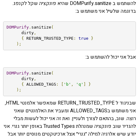
להשתמש ב DOMPurify.sanitize שהיא פונקציה שקל לקנפג.
בדוגמה שלעיל אני משתמש ב:
DOMPurify
.
sanitize
(
      dirty
,
{
 RETURN_TRUSTED_TYPE
:
true
}
);
אבל אני יכול להשתמש ב:
DOMPurify
.
sanitize
(
      dirty
,
{
 ALLOWED_TAGS
:
[
'b'
,
'q'
]
}
);
שבניגוד ל RETURN_TRUSTED_TYPE שמאפשר אלמנטי HTML,
אני משתמש בALLOWED_TAGS ומעביר את האלמנטים שאני
רוצה. שוב, בהתאם לצורך ולעניין. ואת זה אני יכול לעשות מבלי
להגדיר שוב פונקציה שמנהלת Trusted Types באופן יותר גנרי. אני
יודע שיש אלרגיה למילה ״גנרי״ אצל ארכיטקטים מנוסים יותר אבל