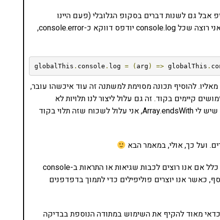
יפ אבל גם לשנות דברים בסקופ הגלובלי (פעם היינו
משתמשים ב-window, היום ב-globalThis) למשל, אם אני רוצה שכל console.log יודפס דווקא כ-console.error,
globalThis
.
console
.
log 
=
(
arg
)
=>
 globalThis
.
co
 מאליו. להוסיף תכונה מסוימת למשתנה זה עוד איכשהו עובר,
שים קיימים בקוד. זה גם עלול ליצור לנו תלויות לא
מבוקרות. כך למשל, אם במעמקי הקוד אני סומך על כך שיש לי Array.endsWith, אני עלול לשכוח שזה תלוי בקוד
. ועל כך, אולי, במאמר הבא
מצד שני, יש שימוש אחראי ב-Monkey patching. בדרך כלל אם אנו רוצים לכבות שגיאות או התראות ב-console
, כאשר אנו יוצרים פוליפילים כדי לתמוך בדפדפנים
monkey pa למרות האזהרות, כדאי מאוד להקיף את השימוש במתודה הנוספת בבדיקה