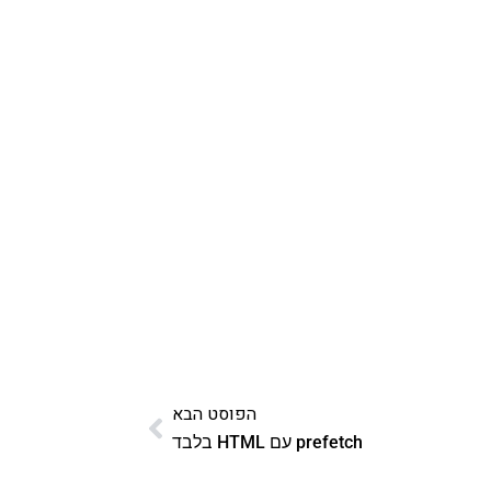
הפוסט הבא
prefetch עם HTML בלבד