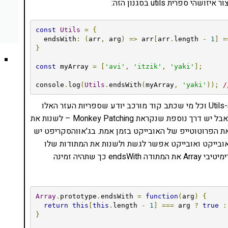
רית utils בסגנון הזה:
const
Utils
=
{
  endsWith
:
(
arr
,
 arg
)
=>
 arr
[
arr
.
length 
-
1
]
=
}
const
 myArray 
=
[
'avi'
,
'itzik'
,
'yaki'
];
console
.
log
(
Utils
.
endsWith
(
myArray
,
'yaki'
));
/
אבל זה עלול להיות מעיק ובעייתי. צריך לזכור שיש את ה-Utils וכל מי שכתב קוד מורכב יודע שספריות העזר האלו
נוטות להתנפח. זה הדבר הכדאי לעשות בסופו של דבר, אבל יש דרך נוספת שנקראת Monkey Patching – לשנות את
 את הפרוטוטייפ של האובייקט בזמן אמת. בג'אווהסקריפט יש
שפה. לכל אובייקט ואובייקט אפשר לגשת ולשנות את המתודות שלו
באמצעות prototype. אני יכול להעניק לסוג המידע הפרימיטיבי Array את המתודה endsWith כך שתהיה זמינה
Array
.
prototype
.
endsWith 
=
function
(
arg
)
{
return
this
[
this
.
length 
-
1
]
===
 arg 
?
true
:
}