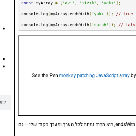
const
 myArray 
=
[
'avi'
,
'itzik'
,
'yaki'
];
console
.
log
(
myArray
.
endsWith
(
'yaki'
));
// true
console
.
log
(
myArray
.
endsWith
(
'sarah'
));
// fals
.
See the Pen
monkey patching JavaScript array
by
בעצם מהרגע שהוספתי ל-Array.prototype את התכונה endsWith, היא תהיה זמינה לכל מערך ומערך בקוד שלי – גם