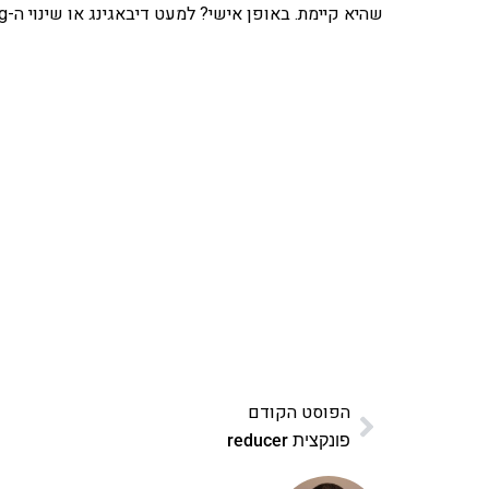
שהיא קיימת. באופן אישי? למעט דיבאגינג או שינוי ה-console.log, אני נמנע מכך. אבל חשוב להכיר את המונח.
אהבתם את התוכן שלי? 
פרויקט ספרי לימוד התכנות שלי עם אלפי קורא
ואחת ללמו
לח
הפוסט הקודם
פונקצית reducer