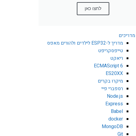
לחצו כאן
מדריכים
מדריך ל-ESP32 לילדים ולהורים מאפס
טייפסקריפט
ריאקט
ECMAScript 6
ES20XX
מיקרו בקרים
רספברי פיי
Node.js
Express
Babel
docker
MongoDB
Git