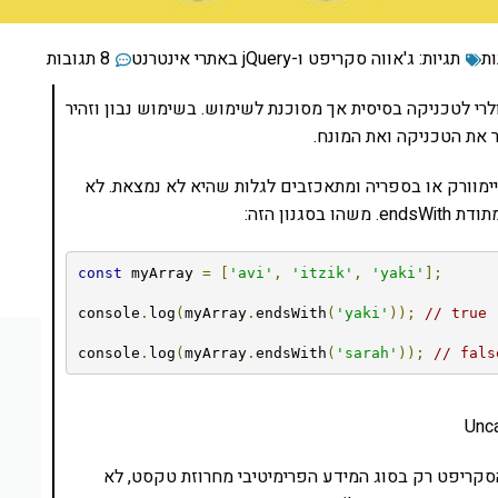
ות
תגיות:
ג'אווה סקריפט ו-jQuery באתרי אינטרנט
8 תגובות
סביר על Monkey patching, שם פופולרי לטכניקה בסיסית אך מסוכנת לשימוש. בשימוש נבון וזהיר
ר את הטכניקה ואת המונח.
וורק או בספריה ומתאכזבים לגלות שהיא לא נמצאת. לא
נון הזה:
const
 myArray 
=
[
'avi'
,
'itzik'
,
'yaki'
];
console
.
log
(
myArray
.
endsWith
(
'yaki'
));
// true
console
.
log
(
myArray
.
endsWith
(
'sarah'
));
// fals
Unca
תודה endsWith קיימת בג'אווהסקריפט רק בסוג המידע הפרימיטיבי מחרוזת טקסט, לא