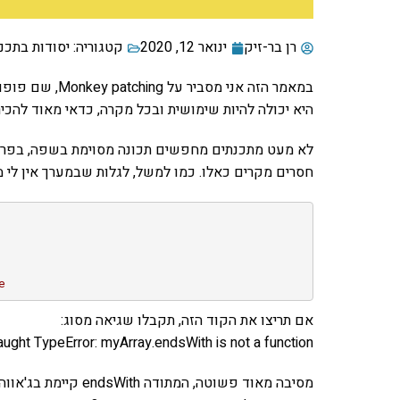
רן בר-זיק
ינואר 12, 2020
קטגוריה:
יסודות בתכנ
במאמר הזה אני מ
היא יכולה להיות שימושית ובכל מקרה, כדאי מאוד להכי
לא מעט מתכנתים מחפשים תכונה מסוימת בשפה, בפריימ
חסרים מקרים כאלו. כמו למשל, לגלות שבמערך אין לי מתודת endsWith. משהו בסג
e
אם תריצו את הקוד הזה, תקבלו שגיאה מסוג:
ught TypeError: myArray.endsWith is not a function
מסיבה מאוד פשוטה, המ